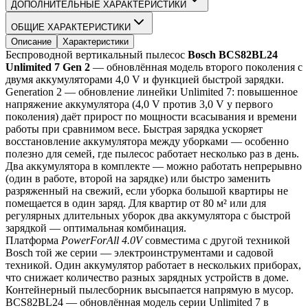
ДОПОЛНИТЕЛЬНЫЕ ХАРАКТЕРИСТИКИ
ОБЩИЕ ХАРАКТЕРИСТИКИ
Описание
Характеристики
Беспроводной вертикальный пылесос 
Bosch BCS82BL24 
Unlimited 7 Gen 2
 — обновлённая модель второго поколения с 
двумя аккумуляторами 4,0 V и функцией быстрой зарядки.
Generation 2 — обновление линейки Unlimited 7: повышенное 
напряжение аккумулятора (4,0 V против 3,0 V у первого 
поколения) даёт прирост по мощности всасывания и времени 
работы при сравнимом весе. Быстрая зарядка ускоряет 
восстановление аккумулятора между уборками — особенно 
полезно для семей, где пылесос работает несколько раз в день.
Два аккумулятора в комплекте — можно работать непрерывно 
(один в работе, второй на зарядке) или быстро заменить 
разряженный на свежий, если уборка большой квартиры не 
помещается в один заряд. Для квартир от 80 м² или для 
регулярных длительных уборок два аккумулятора с быстрой 
зарядкой — оптимальная комбинация.
Платформа 
PowerForAll 4.0V
 совместима с другой техникой 
Bosch той же серии — электроинструментами и садовой 
техникой. Один аккумулятор работает в нескольких приборах, 
что снижает количество разных зарядных устройств в доме. 
Контейнерный пылесборник высыпается напрямую в мусор.
BCS82BL24 — обновлённая модель серии Unlimited 7 в 