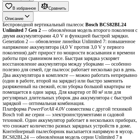
В избранное
Сравнить
Описание
Беспроводной вертикальный пылесос 
Bosch BCS82BL24 
Unlimited 7 Gen 2
 — обновлённая модель второго поколения с 
двумя аккумуляторами 4,0 V и функцией быстрой зарядки.
Generation 2 — обновление линейки Unlimited 7: повышенное 
напряжение аккумулятора (4,0 V против 3,0 V у первого 
поколения) даёт прирост по мощности всасывания и времени 
работы при сравнимом весе. Быстрая зарядка ускоряет 
восстановление аккумулятора между уборками — особенно 
полезно для семей, где пылесос работает несколько раз в день.
Два аккумулятора в комплекте — можно работать непрерывно 
(один в работе, второй на зарядке) или быстро заменить 
разряженный на свежий, если уборка большой квартиры не 
помещается в один заряд. Для квартир от 80 м² или для 
регулярных длительных уборок два аккумулятора с быстрой 
зарядкой — оптимальная комбинация.
Платформа 
PowerForAll 4.0V
 совместима с другой техникой 
Bosch той же серии — электроинструментами и садовой 
техникой. Один аккумулятор работает в нескольких приборах, 
что снижает количество разных зарядных устройств в доме. 
Контейнерный пылесборник высыпается напрямую в мусор.
BCS82BL24 — обновлённая модель серии Unlimited 7 в 