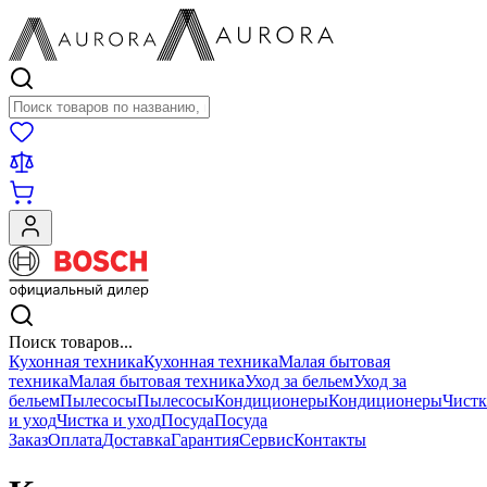
Поиск товаров
Поиск товаров...
Кухонная техника
Кухонная техника
Малая бытовая
техника
Малая бытовая техника
Уход за бельем
Уход за
бельем
Пылесосы
Пылесосы
Кондиционеры
Кондиционеры
Чистк
и уход
Чистка и уход
Посуда
Посуда
Заказ
Оплата
Доставка
Гарантия
Сервис
Контакты