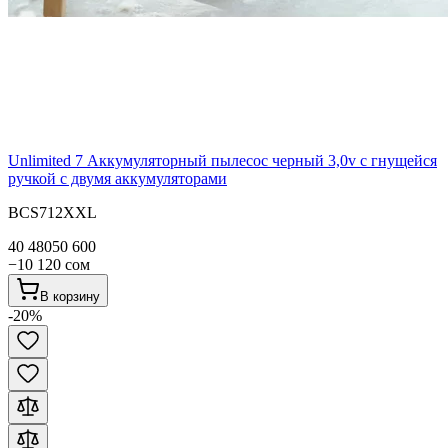
Unlimited 7 Аккумуляторный пылесос черный 3,0v с гнущейся
ручкой с двумя аккумуляторами
BCS712XXL
40 480
50 600
−
10 120
сом
В корзину
-
20
%