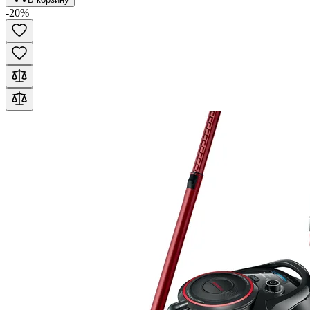
-
20
%