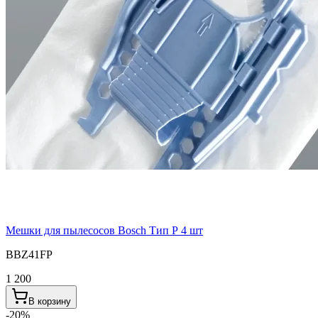
Мешки для пылесосов Bosch Тип P 4 шт
BBZ41FP
1 200
В корзину
-
20
%