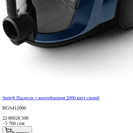
Serie|6
Пылесос с контейнером 2000 ватт синий
BGS412000
22 800
28 500
−
5 700
сом
В корзину