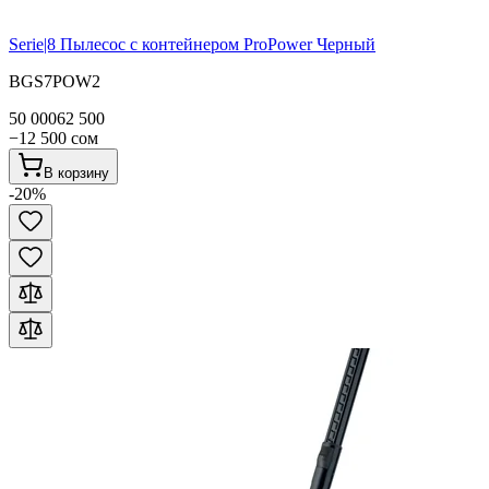
Serie|8
Пылесос с контейнером ProPower Черный
BGS7POW2
50 000
62 500
−
12 500
сом
В корзину
-
20
%