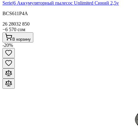
Serie|6
Аккумуляторный пылесос Unlimited Синий 2,5v
BCS611P4A
26 280
32 850
−
6 570
сом
В корзину
-
20
%