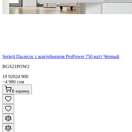
Serie|4
Пылесос с контейнером ProPower 750 ватт Черный
BGS21POW2
19 920
24 900
−
4 980
сом
В корзину