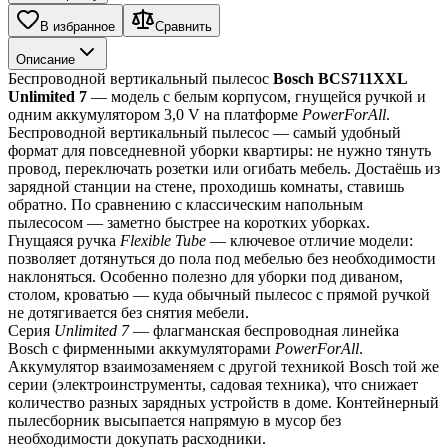
В избранное
Сравнить
Описание
Беспроводной вертикальный пылесос 
Bosch BCS711XXL 
Unlimited 7
 — модель с белым корпусом, гнущейся ручкой и 
одним аккумулятором 3,0 V на платформе 
PowerForAll
.
Беспроводной вертикальный пылесос — самый удобный 
формат для повседневной уборки квартиры: не нужно тянуть 
провод, переключать розетки или огибать мебель. Достаёшь из 
зарядной станции на стене, проходишь комнаты, ставишь 
обратно. По сравнению с классическим напольным 
пылесосом — заметно быстрее на коротких уборках.
Гнущаяся ручка 
Flexible Tube
 — ключевое отличие модели: 
позволяет дотянуться до пола под мебелью без необходимости 
наклоняться. Особенно полезно для уборки под диваном, 
столом, кроватью — куда обычный пылесос с прямой ручкой 
не дотягивается без снятия мебели.
Серия 
Unlimited 7
 — флагманская беспроводная линейка 
Bosch с фирменными аккумуляторами 
PowerForAll
. 
Аккумулятор взаимозаменяем с другой техникой Bosch той же 
серии (электроинструменты, садовая техника), что снижает 
количество разных зарядных устройств в доме. Контейнерный 
пылесборник высыпается напрямую в мусор без 
необходимости докупать расходники.