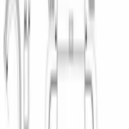
ДИЗАЙН И УПРАВЛЕНИЕ
Панель управления
?
закрытая
Индикаторы
наличия ополаскивателя наличия соли времени до
окончания программы
Луч на полу
timelight
Таймер отсрочки запуска
Да
Время отсрочки запуска
, ч
24
Минимальное время отсрочки запуска
, ч
1
Звуковой сигнал окончания программы
Да
ДОПОЛНИТЕЛЬНЫЕ ХАРАКТЕРИСТИКИ
Задние ножки регулируются по высоте спереди
Да
Крепление фасада
жесткое
Максимальная температура воды на входе
, °C