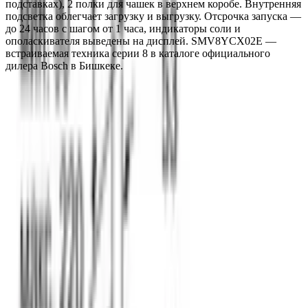
подставках), 2 полки для чашек в верхнем коробе. Внутренняя 
подсветка облегчает загрузку и выгрузку. Отсрочка запуска — 
до 24 часов с шагом от 1 часа, индикаторы соли и 
ополаскивателя выведены на дисплей. SMV8YCX02E — 
встраиваемая техника серии 8 в каталоге официального 
дилера Bosch в Бишкеке.
О компании
Официальный дилер бытовой техники Bosch в Кыргызстане с
1998 года. Гарантия качества и профессиональный сервис.
О нас
Заказ
Оплата
Доставка
Гарантия
Сервис
Каталог
Кухонная техника
Малая бытовая техника
Уход за
бельем
Пылесосы
Кондиционеры
Чистка и уход
Все разделы →
Контакты
+996 (500) 389-300
info@aurora.kg
г. Бишкек, ул.
Ибраимова, 40
Пн-Сб: 10:00 - 19:00 Вс: 10:00 - 18:00
Соцсети