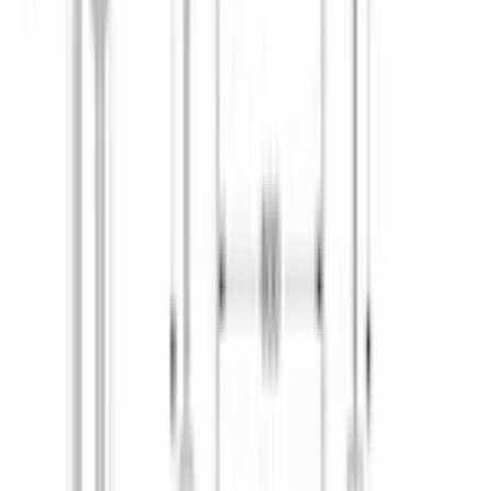
60
КОНСТРУКТИВНЫЕ ОСОБЕННОСТИ
Переставляемая по высоте верхняя корзина
с системой rackmatic-3
Складные направляющие для тарелок
6 складных
Оборудование в верхнем коробе
2 полочки для чашек
Оборудование в нижнем коробе
8 направляющих fliptines для глубокой посуды 2 полки
для чашек
БЕЗОПАСНОСТЬ
Встроенный предохранительный клапан
Да
Защита от протечек
полная
Система AquaStop
Да
ПРОГРАММЫ
Автоматическая