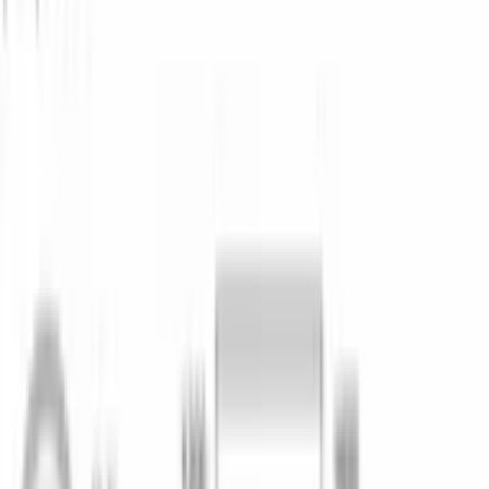
Полная AquaStop и Machine Care
Защита от протечек по всему контуру и 
встроенная программа очистки.
Внутри — складные направляющие (8 в нижнем коробе и 6 в 
подставках), 2 полки для чашек в верхнем коробе. Внутренняя 
подсветка облегчает загрузку и выгрузку. Отсрочка запуска — 
до 24 часов с шагом от 1 часа, индикаторы соли и 
ополаскивателя выведены на дисплей. SMV8YCX02E — 
встраиваемая техника серии 8 в каталоге официального 
дилера Bosch в Бишкеке.
Характеристики
ОБЩИЕ ХАРАКТЕРИСТИКИ
Тип установки
встраиваемый
Размер
полноразмерная 60 см
Тип сушки
цеолит + теплообменник
Двигатель
инверторный ecosilence drive
Количество комплектов
14