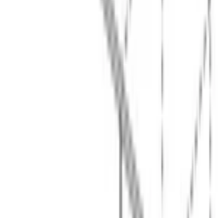
В корзину
В избранное
Сравнить
Бесплатная доставка
Завтра, по Бишкеку
Бесплатная установка
К готовым коммуникациям
Гарантия 2 года
Официальный сервис
3 способа оплаты
Наличные · карта · QR
Описание
Посудомоечная машина 
Bosch SMV8YCX02E
 — полностью 
встраиваемая модель серии 8 шириной 60 см на 14 
комплектов посуды: цеолитная сушка, инверторный мотор 
EcoSilence Drive
 и луч на полу 
TimeLight
.
Сушка по технологии 
Zeolith
 с теплообменником высушивает 
посуду тщательнее обычной конденсационной — даже 
пластик и узкие бокалы выходят полностью сухими. Класс 
мытья и класс сушки — A, класс энергопотребления — A в 
новой шкале (G). Расход воды — 9,5 л за цикл, потребление 
энергии — 0,9 кВт·ч. Внутренний резервуар из нержавеющей 
стали, корзины переставляются по высоте системой 
RackMatic-3
.