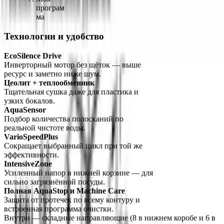
програм
ма
Технологии и удобство
EcoSilence Drive
Инверторный мотор без щёток — выше 
ресурс и заметно ниже шум.
Цеолит + теплообменник
Тщательная сушка даже для пластика и 
узких бокалов.
AquaSensor
Подбор количества полосканий по 
реальной чистоте воды.
VarioSpeedPlus
Сокращает выбранный цикл при той же 
эффективности.
IntensiveZone
Усиленный напор в нижней корзине — для 
сильно загрязнённой посуды.
Полная AquaStop и Machine Care
Защита от протечек по всему контуру и 
встроенная программа очистки.
Внутри — складные направляющие (8 в нижнем коробе и 6 в 