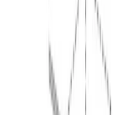
Каталог
/
Кухонная техника
/
Посудомоечные машины
/
Встраиваемые посудомоечные машины
/
Полноразмерные посудомоечные машины
/
Serie|8 Встраиваемая посудомоечная машина 60 см
BOSCH · Serie|8 · Посудомоечная машина
Serie|8
Встраиваемая посудомоечная
машина 60 см
Модель:
SMV8YCX02E
В наличии
126 720 сом
158 400 сом
−
31 680 сом
· выгода
20
%