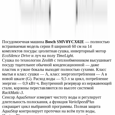
ПРОГРАММЫ
ДОПОЛНИТЕЛЬНЫЕ ФУНКЦИИ
ТЕХНИЧЕСКИЕ ХАРАКТЕРИСТИКИ
Монтаж
Описание
Характеристики
Монтаж
Посудомоечная машина 
Bosch SMV8YCX02E
 — полностью 
встраиваемая модель серии 8 шириной 60 см на 14 
комплектов посуды: цеолитная сушка, инверторный мотор 
EcoSilence Drive
 и луч на полу 
TimeLight
.
Сушка по технологии 
Zeolith
 с теплообменником высушивает 
посуду тщательнее обычной конденсационной — даже 
пластик и узкие бокалы выходят полностью сухими. Класс 
мытья и класс сушки — A, класс энергопотребления — A в 
новой шкале (G). Расход воды — 9,5 л за цикл, потребление 
энергии — 0,9 кВт·ч. Внутренний резервуар из нержавеющей 
стали, корзины переставляются по высоте системой 
RackMatic-3
.
Сенсор 
AquaSensor
 измеряет чистоту воды и регулирует 
длительность полоскания, а функция 
VarioSpeedPlus
сокращает цикл выбранной программы. Полная защита 
AquaStop
 контролирует протечки на всём пути воды, 