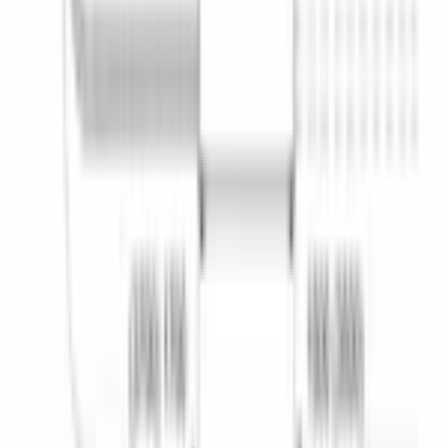
Класс сушки
a
Класс энергопотребления
a (новый - g)
Максимальная потребляемая мощность
, Вт
2400
Материал внутреннего резервуара
нержавеющая сталь
Предохранители
, А
10
Частота тока
, Гц
50-60
Энергопотребление за цикл
, кВт/цикл
0.9
ОБЩИЕ ХАРАКТЕРИСТИКИ
ДИЗАЙН И УПРАВЛЕНИЕ
ДОПОЛНИТЕЛЬНЫЕ ХАРАКТЕРИСТИКИ
КОНСТРУКТИВНЫЕ ОСОБЕННОСТИ
БЕЗОПАСНОСТЬ