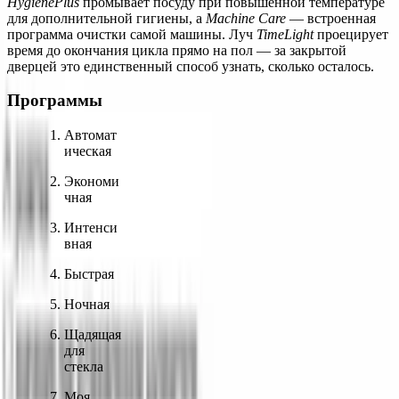
HygienePlus
 промывает посуду при повышенной температуре 
для дополнительной гигиены, а 
Machine Care
 — встроенная 
программа очистки самой машины. Луч 
TimeLight
 проецирует 
время до окончания цикла прямо на пол — за закрытой 
дверцей это единственный способ узнать, сколько осталось.
Программы
Автомат
ическая
Экономи
чная
Интенси
вная
Быстрая
Ночная
Щадящая 
для 
стекла
Моя 