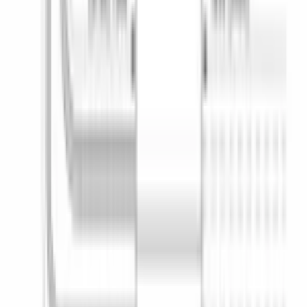
VarioSpeedPlus
Да
ДОПОЛНИТЕЛЬНЫЕ ФУНКЦИИ
Внутренняя подсветка
Да
Нагревательный элемент
проточный
Самоочистка фильтра
Да
Сенсор чистоты воды AquaSensor
Да
Щадящая программа для стекла
Да
Электроника регенерирования (автоматическая установка
жесткости воды)
Да
ТЕХНИЧЕСКИЕ ХАРАКТЕРИСТИКИ
Расход воды на цикл
, л
9.5
Класс мытья
a