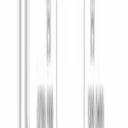
Да
Быстрая
есть
Интенсивная
Да
Количество стандартных программ
8
Количество температурных режимов
6
Моя программа
Да
Ночная
Да
Стекло
40 c°
Экономичная
Да
Экстра-сушка
Да
HygienePlus
Да
IntensiveZone
Да
Machine Care
Да