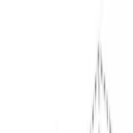
Поиск товаров
Поиск товаров...
Кухонная техника
Кухонная техника
Малая бытовая
техника
Малая бытовая техника
Уход за бельем
Уход за
бельем
Пылесосы
Пылесосы
Кондиционеры
Кондиционеры
Чистк
и уход
Чистка и уход
Посуда
Посуда
Главная
/