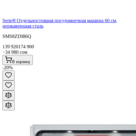
Serie|8
Отдельностоящая посудомоечная машина 60 см,
нержавеющая сталь
SMS8ZDI86Q
139 920
174 900
−
34 980
сом
В корзину
-
20
%