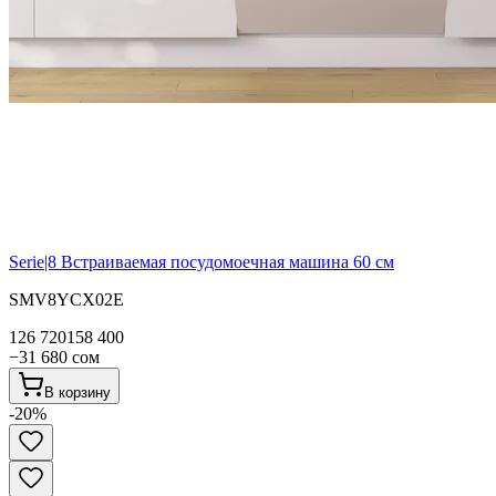
Serie|8
Встраиваемая посудомоечная машина 60 см
SMV8YCX02E
126 720
158 400
−
31 680
сом
В корзину
-
20
%