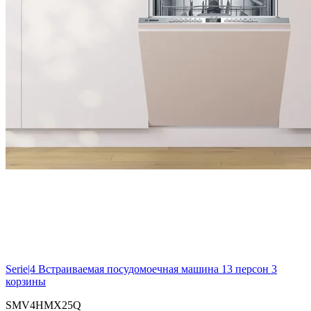
Serie|4
Встраиваемая посудомоечная машина 13 персон 3
корзины
SMV4HMX25Q