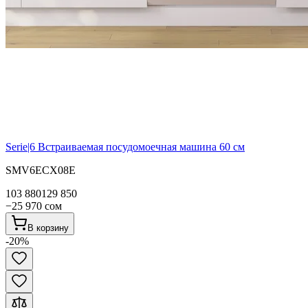
Serie|6
Встраиваемая посудомоечная машина 60 см
SMV6ECX08E
103 880
129 850
−
25 970
сом
В корзину
-
20
%