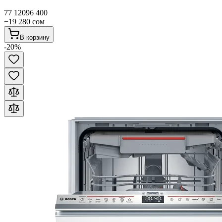
77 120
96 400
−
19 280
сом
В корзину
-
20
%