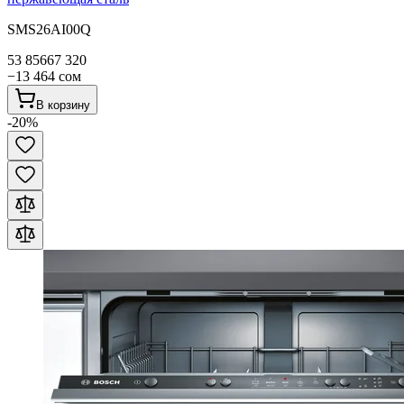
SMS26AI00Q
53 856
67 320
−
13 464
сом
В корзину
-
20
%