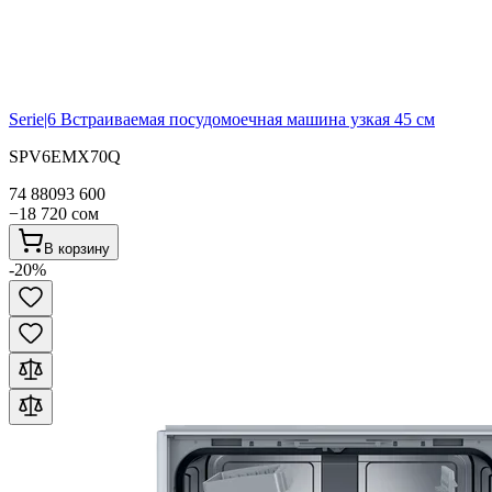
Serie|6
Встраиваемая посудомоечная машина узкая 45 см
SPV6EMX70Q
74 880
93 600
−
18 720
сом
В корзину
-
20
%