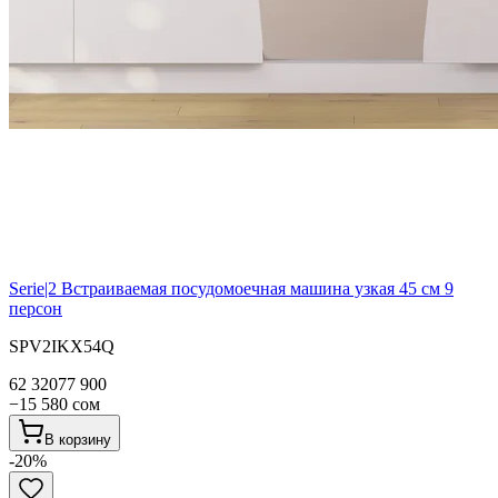
Serie|2
Встраиваемая посудомоечная машина узкая 45 см 9
персон
SPV2IKX54Q
62 320
77 900
−
15 580
сом
В корзину
-
20
%