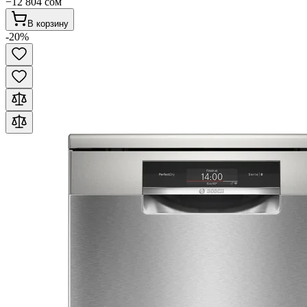
−
12 804
сом
В корзину
-
20
%