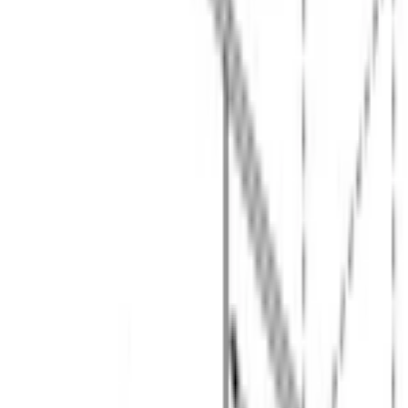
−
15 960 сом
· выгода
20
%
В корзину
В избранное
Сравнить
Бесплатная доставка
Завтра, по Бишкеку
Бесплатная установка
К готовым коммуникациям
Гарантия 2 года
Официальный сервис
3 способа оплаты
Наличные · карта · QR
Описание
Посудомоечная машина 
Bosch SMV25CX10Q
 — полностью 
встраиваемая модель серии 2 шириной 60 см на 12 
комплектов посуды с инверторным мотором 
EcoSilence Drive
.
12 комплектов за цикл закрывают потребности семьи из 4–5 
человек. Класс мытья и класс сушки — A, потребление 
энергии — 1,02 кВт·ч за стандартный цикл. Внутренний 
резервуар из нержавеющей стали, корзины с фиксированной 
верхней. Сенсор 
AquaSensor
 измеряет чистоту воды и 
подбирает количество полосканий — экономит и время, и 
электричество.
Полная защита 
AquaStop
 контролирует протечки на всём пути 