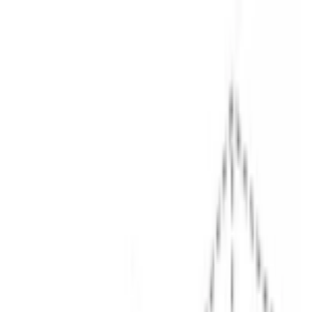
Поиск товаров
Поиск товаров...
Кухонная техника
Кухонная техника
Малая бытовая
техника
Малая бытовая техника
Уход за бельем
Уход за
бельем
Пылесосы
Пылесосы
Кондиционеры
Кондиционеры
Чистк
и уход
Чистка и уход
Посуда
Посуда
Главная
/