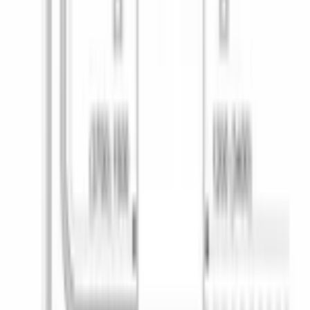
Количество температурных режимов
4
Предварительное ополаскивание
Да
Режим половинной загрузки
Да
Экономичная
Да
VarioSpeed
Да
ДОПОЛНИТЕЛЬНЫЕ ФУНКЦИИ
Нагревательный элемент
проточный
Сенсор чистоты воды AquaSensor
Да
Система ActiveWater
Да
ТЕХНИЧЕСКИЕ ХАРАКТЕРИСТИКИ
Расход воды на цикл
, л
12
Класс мытья