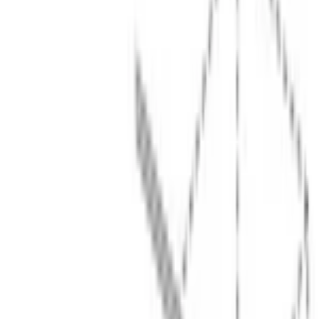
Каталог
/
Кухонная техника
/
Посудомоечные машины
/
Встраиваемые посудомоечные машины
/
Полноразмерные посудомоечные машины
/
Serie|2 Встраиваемая посудомоечная машина 12 персон 2
корзины
BOSCH · Serie|2 · Посудомоечная машина
Serie|2
Встраиваемая посудомоечная
машина 12 персон 2 корзины
Модель:
SMV25CX10Q
В наличии
63 840 сом
79 800 сом