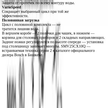
Защита от протечек по всему контуру воды.
VarioSpeed
Сокращает выбранный цикл при той же 
эффективности.
Половинная загрузка
Цикл с половиной комплекта — не 
тратится лишняя вода.
В верхнем коробе — 2 полочки для чашек, в нижнем — 
корзина для столовых приборов и 2 складных направляющих. 
Задние ножки регулируются по высоте спереди — установка 
под столешницу занимает минуты. SMV25CX10Q — 
встраиваемая техника серии 2 в каталоге официального 
дилера Bosch в Бишкеке.
О компании
Официальный дилер бытовой техники Bosch в Кыргызстане с
1998 года. Гарантия качества и профессиональный сервис.
О нас
Заказ
Оплата
Доставка
Гарантия
Сервис
Каталог
Кухонная техника
Малая бытовая техника
Уход за
бельем
Пылесосы
Кондиционеры
Чистка и уход
Все разделы →
Контакты
+996 (500) 389-300
info@aurora.kg
г. Бишкек, ул.