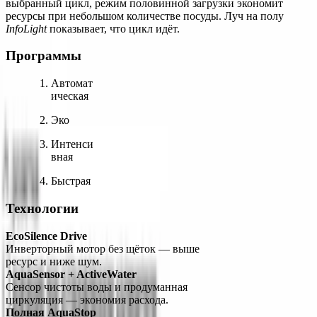
выбранный цикл, режим половинной загрузки экономит 
ресурсы при небольшом количестве посуды. Луч на полу 
InfoLight
 показывает, что цикл идёт.
Программы
Автомат
ическая
Эко
Интенси
вная
Быстрая
Технологии
EcoSilence Drive
Инверторный мотор без щёток — выше 
ресурс и ниже шум.
AquaSensor + ActiveWater
Сенсор чистоты воды и продуманная 
циркуляция — экономия расхода.
Полная AquaStop