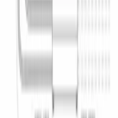
a
Класс сушки
a
Класс энергопотребления
a+ (новый - f)
Максимальная потребляемая мощность
, Вт
2400
Материал внутреннего резервуара
нержавеющая сталь
Предохранители
, А
10
Уровней распределения воды
3
Частота тока
, Гц
50-60
Энергопотребление за цикл
, кВт/цикл
1.02
ОБЩИЕ ХАРАКТЕРИСТИКИ
ДИЗАЙН И УПРАВЛЕНИЕ
ДОПОЛНИТЕЛЬНЫЕ ХАРАКТЕРИСТИКИ
КОНСТРУКТИВНЫЕ ОСОБЕННОСТИ