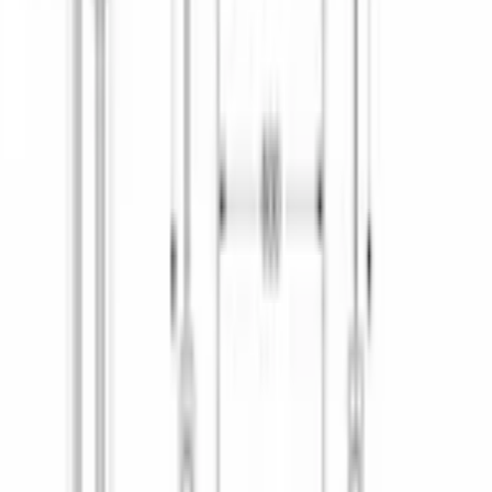
КОНСТРУКТИВНЫЕ ОСОБЕННОСТИ
Складные направляющие для тарелок
2 складных в нижнем коробе
Оборудование в верхнем коробе
2 полочки для чашек
Оборудование в нижнем коробе
корзина для столовых приборов
БЕЗОПАСНОСТЬ
Защита от протечек
полная
Система AquaStop
Да
ПРОГРАММЫ
Автоматическая
Да
Быстрая
есть
Интенсивная
Да
Количество стандартных программ
5