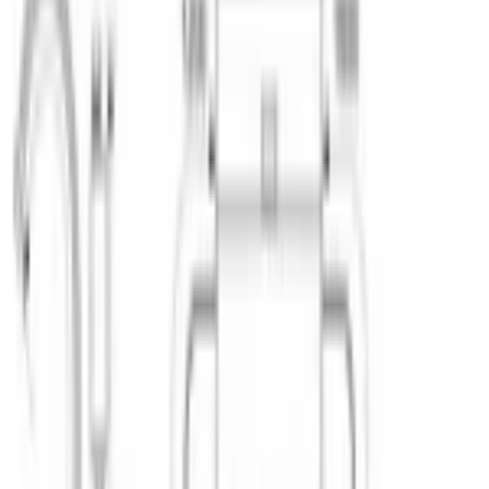
Двигатель
инверторный ecosilence drive
Количество комплектов
12
ДИЗАЙН И УПРАВЛЕНИЕ
Панель управления
?
закрытая
Индикаторы
наличия ополаскивателя наличия соли
Луч на полу
infolight
Звуковой сигнал окончания программы
Да
ДОПОЛНИТЕЛЬНЫЕ ХАРАКТЕРИСТИКИ
Задние ножки регулируются по высоте спереди
Да
Крепление фасада
жесткое
Максимальная температура воды на входе
, °C
60