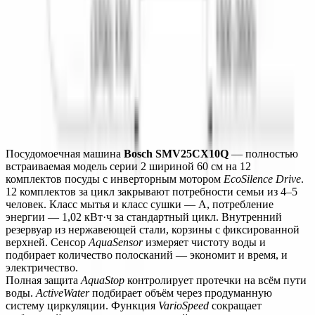
БЕЗОПАСНОСТЬ
ПРОГРАММЫ
ДОПОЛНИТЕЛЬНЫЕ ФУНКЦИИ
ТЕХНИЧЕСКИЕ ХАРАКТЕРИСТИКИ
Монтаж
Описание
Характеристики
Монтаж
Посудомоечная машина 
Bosch SMV25CX10Q
 — полностью 
встраиваемая модель серии 2 шириной 60 см на 12 
комплектов посуды с инверторным мотором 
EcoSilence Drive
.
12 комплектов за цикл закрывают потребности семьи из 4–5 
человек. Класс мытья и класс сушки — A, потребление 
энергии — 1,02 кВт·ч за стандартный цикл. Внутренний 
резервуар из нержавеющей стали, корзины с фиксированной 
верхней. Сенсор 
AquaSensor
 измеряет чистоту воды и 
подбирает количество полосканий — экономит и время, и 
электричество.
Полная защита 
AquaStop
 контролирует протечки на всём пути 
воды. 
ActiveWater
 подбирает объём через продуманную 
систему циркуляции. Функция 
VarioSpeed
 сокращает 