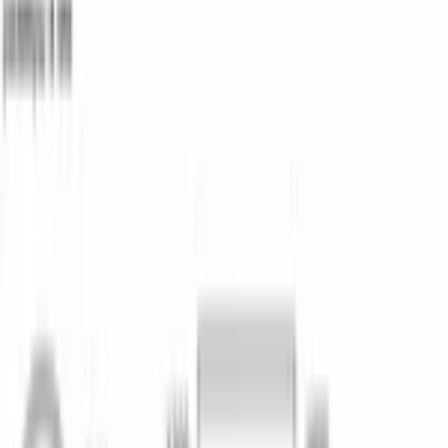
циркуляция — экономия расхода.
Полная AquaStop
Защита от протечек по всему контуру воды.
VarioSpeed
Сокращает выбранный цикл при той же 
эффективности.
Половинная загрузка
Цикл с половиной комплекта — не 
тратится лишняя вода.
В верхнем коробе — 2 полочки для чашек, в нижнем — 
корзина для столовых приборов и 2 складных направляющих. 
Задние ножки регулируются по высоте спереди — установка 
под столешницу занимает минуты. SMV25CX10Q — 
встраиваемая техника серии 2 в каталоге официального 
дилера Bosch в Бишкеке.
Характеристики
ОБЩИЕ ХАРАКТЕРИСТИКИ
Тип установки
встраиваемый
Размер
полноразмерная 60 см
Тип сушки
теплообменник