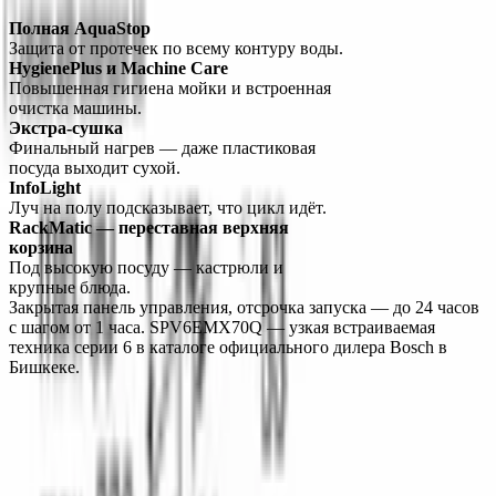
Полная AquaStop
Защита от протечек по всему контуру воды.
HygienePlus и Machine Care
Повышенная гигиена мойки и встроенная 
очистка машины.
Экстра-сушка
Финальный нагрев — даже пластиковая 
посуда выходит сухой.
InfoLight
Луч на полу подсказывает, что цикл идёт.
RackMatic — переставная верхняя 
корзина
Под высокую посуду — кастрюли и 
крупные блюда.
Закрытая панель управления, отсрочка запуска — до 24 часов 
с шагом от 1 часа. SPV6EMX70Q — узкая встраиваемая 
техника серии 6 в каталоге официального дилера Bosch в 
Бишкеке.
О компании
Официальный дилер бытовой техники Bosch в Кыргызстане с
1998 года. Гарантия качества и профессиональный сервис.
О нас
Заказ
Оплата
Доставка
Гарантия
Сервис