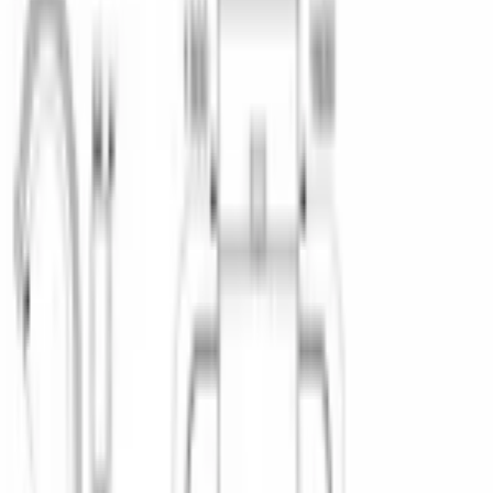
встраиваемый
Тип сушки
теплообменник
Двигатель
стандартный
Количество комплектов
10
ДИЗАЙН И УПРАВЛЕНИЕ
Панель управления
?
закрытая
Индикаторы
наличия ополаскивателя наличия соли времени до
окончания программы
Луч на полу
infolight
Таймер отсрочки запуска
Да
Время отсрочки запуска
, ч
24
Минимальное время отсрочки запуска
, ч
1
Звуковой сигнал окончания программы
Да