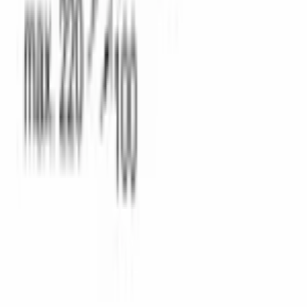
Каталог
Кухонная техника
Малая бытовая техника
Уход за
бельем
Пылесосы
Кондиционеры
Чистка и уход
Все разделы →
Контакты
+996 (500) 389-300
info@aurora.kg
г. Бишкек, ул.
Ибраимова, 40
Пн-Сб: 10:00 - 19:00 Вс: 10:00 - 18:00
Соцсети