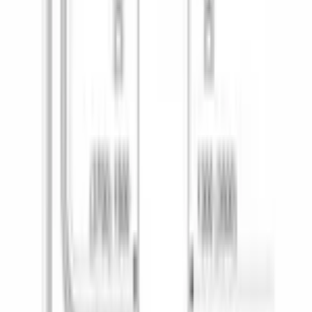
Интенсивная
Да
Количество стандартных программ
6
Количество температурных режимов
6
Моя программа
Да
Экономичная
Да
Экстра-сушка
Да
HygienePlus
Да
Machine Care
Да
ДОПОЛНИТЕЛЬНЫЕ ФУНКЦИИ
Нагревательный элемент
проточный
ТЕХНИЧЕСКИЕ ХАРАКТЕРИСТИКИ
Расход воды на цикл
, л