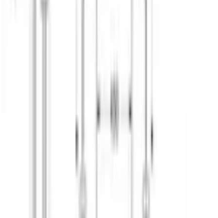
ДОПОЛНИТЕЛЬНЫЕ ХАРАКТЕРИСТИКИ
Максимальная температура воды на входе
, °C
60
КОНСТРУКТИВНЫЕ ОСОБЕННОСТИ
Переставляемая по высоте верхняя корзина
есть
БЕЗОПАСНОСТЬ
Защита от протечек
полная
Система AquaStop
Да
ПРОГРАММЫ
Автоматическая
Да
Быстрая
2 вида (45 c°, 65 c°)
Дополнительное полоскание
Да