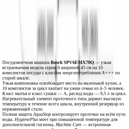
БЕЗОПАСНОСТЬ
ПРОГРАММЫ
ДОПОЛНИТЕЛЬНЫЕ ФУНКЦИИ
ТЕХНИЧЕСКИЕ ХАРАКТЕРИСТИКИ
Монтаж
Описание
Характеристики
Монтаж
Посудомоечная машина 
Bosch SPV6EMX70Q
 — узкая 
встраиваемая модель серии 6 шириной 45 см на 10 
комплектов посуды с классом энергопотребления 
A+++
 по 
старой шкале.
Узкая компоновка освобождает место на маленькой кухне, а 
10 комплектов за цикл хватает на ужин семьи из 4–5 человек. 
Класс мытья и класс сушки — A, расход воды — 9,5 л за цикл. 
Нагревательный элемент проточного типа держит высокую 
температуру в течение всего цикла, внутренний резервуар из 
нержавеющей стали.
Полная защита 
AquaStop
 контролирует протечки на всём пути 
воды. 
HygienePlus
 моет при повышенной температуре для 
дополнительной гигиены, 
Machine Care
 — встроенная 