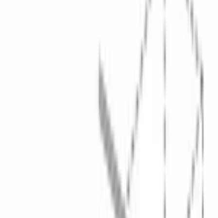
Каталог
/
Кухонная техника
/
Посудомоечные машины
/
Встраиваемые посудомоечные машины
/
Узкие посудомоечные машины
/
Serie|6 Встраиваемая посудомоечная машина узкая 45 см
BOSCH · Serie|6 · Посудомоечная машина
Serie|6
Встраиваемая посудомоечная
машина узкая 45 см
Модель:
SPV6EMX70Q
В наличии
74 880 сом
93 600 сом
−
18 720 сом
· выгода
20
%