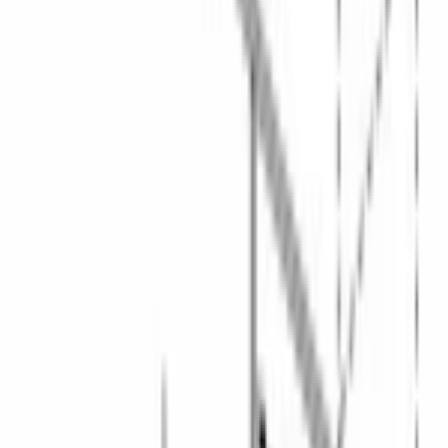
В корзину
В избранное
Сравнить
Бесплатная доставка
Завтра, по Бишкеку
Бесплатная установка
К готовым коммуникациям
Гарантия 2 года
Официальный сервис
3 способа оплаты
Наличные · карта · QR
Описание
Посудомоечная машина 
Bosch SPV6EMX70Q
 — узкая 
встраиваемая модель серии 6 шириной 45 см на 10 
комплектов посуды с классом энергопотребления 
A+++
 по 
старой шкале.
Узкая компоновка освобождает место на маленькой кухне, а 
10 комплектов за цикл хватает на ужин семьи из 4–5 человек. 
Класс мытья и класс сушки — A, расход воды — 9,5 л за цикл. 
Нагревательный элемент проточного типа держит высокую 
температуру в течение всего цикла, внутренний резервуар из 
нержавеющей стали.
Полная защита 
AquaStop
 контролирует протечки на всём пути 
воды. 
HygienePlus
 моет при повышенной температуре для 