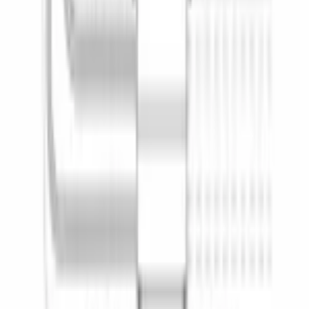
9.5
Класс мытья
a
Класс сушки
a
Класс энергопотребления
a+++ (новый - a
Максимальная потребляемая мощность
, Вт
2400
Материал внутреннего резервуара
нержавеющая сталь
Предохранители
, А
10
Уровней распределения воды
3
Частота тока
, Гц
50-60
ОБЩИЕ ХАРАКТЕРИСТИКИ
ДИЗАЙН И УПРАВЛЕНИЕ
ДОПОЛНИТЕЛЬНЫЕ ХАРАКТЕРИСТИКИ
КОНСТРУКТИВНЫЕ ОСОБЕННОСТИ