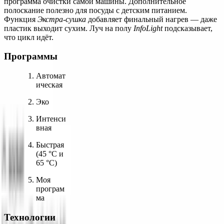
программа очистки самой машины. Дополнительное 
полоскание полезно для посуды с детским питанием. 
Функция 
Экстра-сушка
 добавляет финальный нагрев — даже 
пластик выходит сухим. Луч на полу 
InfoLight
 подсказывает, 
что цикл идёт.
Программы
Автомат
ическая
Эко
Интенси
вная
Быстрая 
(45 °C и 
65 °C)
Моя 
програм
ма
Технологии