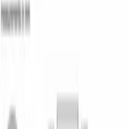
Технологии
Полная AquaStop
Защита от протечек по всему контуру воды.
HygienePlus и Machine Care
Повышенная гигиена мойки и встроенная 
очистка машины.
Экстра-сушка
Финальный нагрев — даже пластиковая 
посуда выходит сухой.
InfoLight
Луч на полу подсказывает, что цикл идёт.
RackMatic — переставная верхняя 
корзина
Под высокую посуду — кастрюли и 
крупные блюда.
Закрытая панель управления, отсрочка запуска — до 24 часов 
с шагом от 1 часа. SPV6EMX70Q — узкая встраиваемая 
техника серии 6 в каталоге официального дилера Bosch в 
Бишкеке.
Характеристики
ОБЩИЕ ХАРАКТЕРИСТИКИ
Тип установки