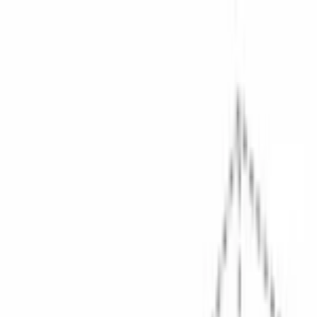
Поиск товаров
Поиск товаров...
Кухонная техника
Кухонная техника
Малая бытовая
техника
Малая бытовая техника
Уход за бельем
Уход за
бельем
Пылесосы
Пылесосы
Кондиционеры
Кондиционеры
Чистк
и уход
Чистка и уход
Посуда
Посуда
Главная
/