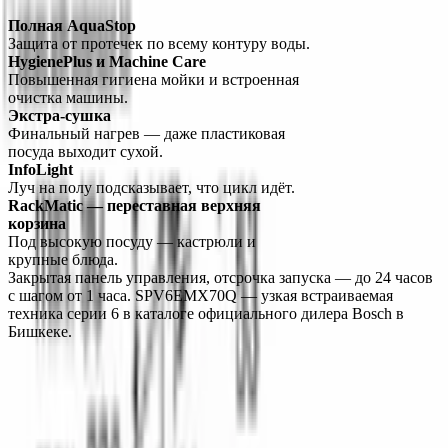
Полная AquaStop
Защита от протечек по всему контуру воды.
HygienePlus и Machine Care
Повышенная гигиена мойки и встроенная 
очистка машины.
Экстра-сушка
Финальный нагрев — даже пластиковая 
посуда выходит сухой.
InfoLight
Луч на полу подсказывает, что цикл идёт.
RackMatic — переставная верхняя 
корзина
Под высокую посуду — кастрюли и 
крупные блюда.
Закрытая панель управления, отсрочка запуска — до 24 часов 
с шагом от 1 часа. SPV6EMX70Q — узкая встраиваемая 
техника серии 6 в каталоге официального дилера Bosch в 
Бишкеке.
О компании
Официальный дилер бытовой техники Bosch в Кыргызстане с
1998 года. Гарантия качества и профессиональный сервис.
О нас
Заказ
Оплата
Доставка
Гарантия
Сервис