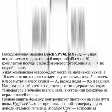
БЕЗОПАСНОСТЬ
ПРОГРАММЫ
ДОПОЛНИТЕЛЬНЫЕ ФУНКЦИИ
ТЕХНИЧЕСКИЕ ХАРАКТЕРИСТИКИ
Монтаж
Описание
Характеристики
Монтаж
Посудомоечная машина 
Bosch SPV6EMX70Q
 — узкая 
встраиваемая модель серии 6 шириной 45 см на 10 
комплектов посуды с классом энергопотребления 
A+++
 по 
старой шкале.
Узкая компоновка освобождает место на маленькой кухне, а 
10 комплектов за цикл хватает на ужин семьи из 4–5 человек. 
Класс мытья и класс сушки — A, расход воды — 9,5 л за цикл. 
Нагревательный элемент проточного типа держит высокую 
температуру в течение всего цикла, внутренний резервуар из 
нержавеющей стали.
Полная защита 
AquaStop
 контролирует протечки на всём пути 
воды. 
HygienePlus
 моет при повышенной температуре для 
дополнительной гигиены, 
Machine Care
 — встроенная 