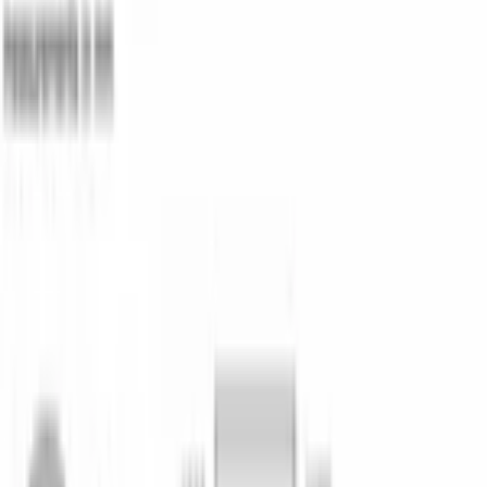
Технологии
Полная AquaStop
Защита от протечек по всему контуру воды.
HygienePlus и Machine Care
Повышенная гигиена мойки и встроенная 
очистка машины.
Экстра-сушка
Финальный нагрев — даже пластиковая 
посуда выходит сухой.
InfoLight
Луч на полу подсказывает, что цикл идёт.
RackMatic — переставная верхняя 
корзина
Под высокую посуду — кастрюли и 
крупные блюда.
Закрытая панель управления, отсрочка запуска — до 24 часов 
с шагом от 1 часа. SPV6EMX70Q — узкая встраиваемая 
техника серии 6 в каталоге официального дилера Bosch в 
Бишкеке.
Характеристики
ОБЩИЕ ХАРАКТЕРИСТИКИ
Тип установки