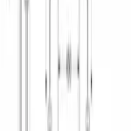
ДОПОЛНИТЕЛЬНЫЕ ХАРАКТЕРИСТИКИ
Максимальная температура воды на входе
, °C
60
КОНСТРУКТИВНЫЕ ОСОБЕННОСТИ
Переставляемая по высоте верхняя корзина
есть
БЕЗОПАСНОСТЬ
Защита от протечек
полная
Система AquaStop
Да
ПРОГРАММЫ
Автоматическая
Да
Быстрая
2 вида (45 c°, 65 c°)
Дополнительное полоскание
Да