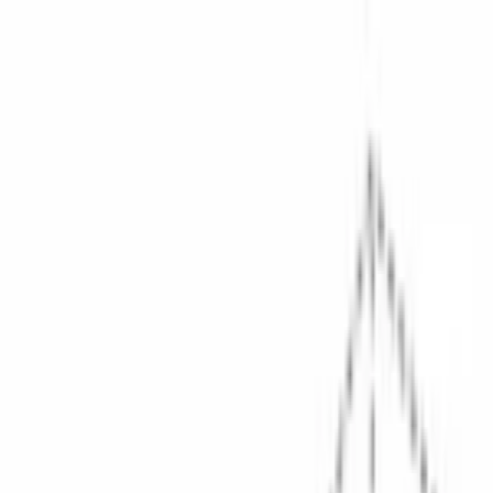
Поиск товаров
Поиск товаров...
Кухонная техника
Кухонная техника
Малая бытовая
техника
Малая бытовая техника
Уход за бельем
Уход за
бельем
Пылесосы
Пылесосы
Кондиционеры
Кондиционеры
Чистк
и уход
Чистка и уход
Посуда
Посуда
Главная
/