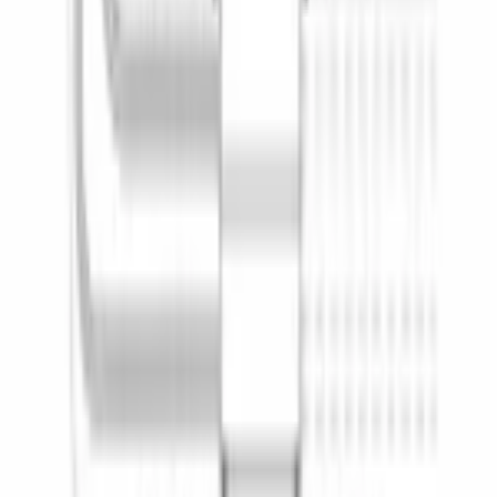
9.5
Класс мытья
a
Класс сушки
a
Класс энергопотребления
a+++ (новый - a
Максимальная потребляемая мощность
, Вт
2400
Материал внутреннего резервуара
нержавеющая сталь
Предохранители
, А
10
Уровней распределения воды
3
Частота тока
, Гц
50-60
ОБЩИЕ ХАРАКТЕРИСТИКИ
ДИЗАЙН И УПРАВЛЕНИЕ
ДОПОЛНИТЕЛЬНЫЕ ХАРАКТЕРИСТИКИ
КОНСТРУКТИВНЫЕ ОСОБЕННОСТИ