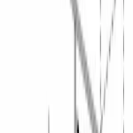
В корзину
В избранное
Сравнить
Бесплатная доставка
Завтра, по Бишкеку
Бесплатная установка
К готовым коммуникациям
Гарантия 2 года
Официальный сервис
3 способа оплаты
Наличные · карта · QR
Описание
Посудомоечная машина 
Bosch SPV6EMX70Q
 — узкая 
встраиваемая модель серии 6 шириной 45 см на 10 
комплектов посуды с классом энергопотребления 
A+++
 по 
старой шкале.
Узкая компоновка освобождает место на маленькой кухне, а 
10 комплектов за цикл хватает на ужин семьи из 4–5 человек. 
Класс мытья и класс сушки — A, расход воды — 9,5 л за цикл. 
Нагревательный элемент проточного типа держит высокую 
температуру в течение всего цикла, внутренний резервуар из 
нержавеющей стали.
Полная защита 
AquaStop
 контролирует протечки на всём пути 
воды. 
HygienePlus
 моет при повышенной температуре для 