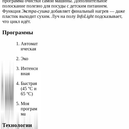
программа очистки самой машины. Дополнительное 
полоскание полезно для посуды с детским питанием. 
Функция 
Экстра-сушка
 добавляет финальный нагрев — даже 
пластик выходит сухим. Луч на полу 
InfoLight
 подсказывает, 
что цикл идёт.
Программы
Автомат
ическая
Эко
Интенси
вная
Быстрая 
(45 °C и 
65 °C)
Моя 
програм
ма
Технологии