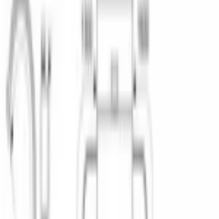
встраиваемый
Тип сушки
теплообменник
Двигатель
стандартный
Количество комплектов
10
ДИЗАЙН И УПРАВЛЕНИЕ
Панель управления
?
закрытая
Индикаторы
наличия ополаскивателя наличия соли времени до
окончания программы
Луч на полу
infolight
Таймер отсрочки запуска
Да
Время отсрочки запуска
, ч
24
Минимальное время отсрочки запуска
, ч
1
Звуковой сигнал окончания программы
Да