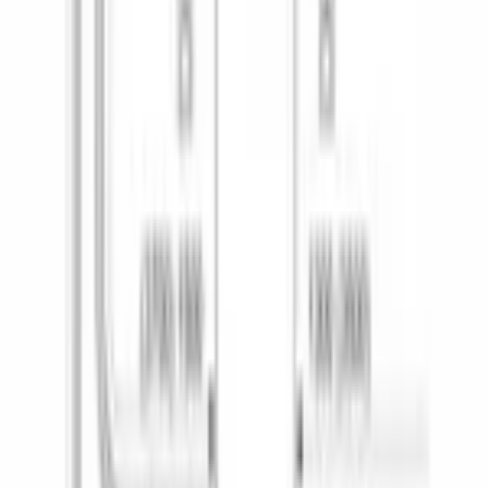
Интенсивная
Да
Количество стандартных программ
6
Количество температурных режимов
6
Моя программа
Да
Экономичная
Да
Экстра-сушка
Да
HygienePlus
Да
Machine Care
Да
ДОПОЛНИТЕЛЬНЫЕ ФУНКЦИИ
Нагревательный элемент
проточный
ТЕХНИЧЕСКИЕ ХАРАКТЕРИСТИКИ
Расход воды на цикл
, л