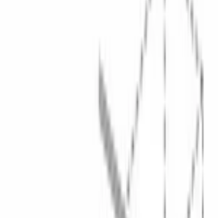
Каталог
/
Кухонная техника
/
Посудомоечные машины
/
Встраиваемые посудомоечные машины
/
Узкие посудомоечные машины
/
Serie|6 Встраиваемая посудомоечная машина узкая 45 см
BOSCH · Serie|6 · Посудомоечная машина
Serie|6
Встраиваемая посудомоечная
машина узкая 45 см
Модель:
SPV6EMX70Q
В наличии
74 880 сом
93 600 сом
−
18 720 сом
· выгода
20
%