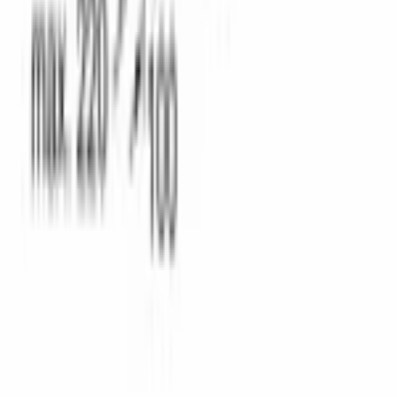
Каталог
Кухонная техника
Малая бытовая техника
Уход за
бельем
Пылесосы
Кондиционеры
Чистка и уход
Все разделы →
Контакты
+996 (500) 389-300
info@aurora.kg
г. Бишкек, ул.
Ибраимова, 40
Пн-Сб: 10:00 - 19:00 Вс: 10:00 - 18:00
Соцсети