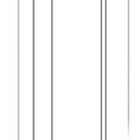
Страна сборки
Китай
ДИЗАЙН И УПРАВЛЕНИЕ
Кнопка Старт / Стоп
Да
Таймер
Да
Цвет
белый
Часы
электронные
Элементы управления
сенсорные, поворотные утапливаемые
РЕЖИМЫ И ФУНКЦИИ
Количество программ
7
Программа размораживания
Да
Количество программ размораживания
4
Сохранение пользовательских рецептов
Да