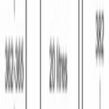
Функция AutoPilot
Да
Весовая автоматика
Да
КОНСТРУКТИВНЫЕ ОСОБЕННОСТИ
Дверной упор
слева
Дверца
навесная
Материал внутренней поверхности камеры
нержавеющая сталь
Освещение рабочей камеры
светодиодное
Открывание дверцы
сенсорная кнопка
КОМПЛЕКТАЦИЯ
Стеклянное поворотное блюдо
Да
Диаметр поворотного блюда
, см
25.5