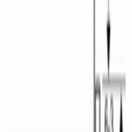
Каталог
/
Кухонная техника
/
Микроволновые печи
/
Встраиваемые микроволновые печи
/
Serie|6 Встраиваемая микроволновая печь 20 л, белая
BOSCH · Serie|6 · Микроволновая печь
Serie|6
Встраиваемая микроволновая
печь 20 л, белая
Модель:
BFL524MW0
В наличии
46 680 сом
58 350 сом
−
11 670 сом
· выгода
20
%
В корзину
В избранное
Сравнить