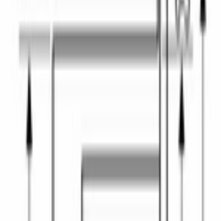
Бесплатная доставка
Завтра, по Бишкеку
Бесплатная установка
К готовым коммуникациям
Гарантия 2 года
Официальный сервис
3 способа оплаты
Наличные · карта · QR
Описание
Микроволновая печь 
Bosch BFL524MW0
 — встраиваемая 
модель серии 6 объёмом 20 л в белом исполнении.
20 литров — компактный объём, удобный для повседневного 
разогрева на 1–3 персоны: тарелка с обедом, чашка с 
напитком, небольшая ёмкость с супом или гарниром. 
Подходит для маленькой кухни или для семьи, где основная 
готовка — на варочной панели и в духовом шкафу, а 
микроволновка нужна для быстрых задач.
Семь готовых программ автоматически подбирают мощность 
и время для типовых блюд — разогрев, размораживание, 
приготовление по типу продукта. Пять уровней мощности 
микроволн от деликатного режима для нежных блюд до 
полного. Навесная дверца открывается в сторону — стандарт 
для встраиваемой компоновки.
Встраиваемое исполнение интегрирует технику в общую 
кухонную линейку — модель ставится в стандартную нишу 