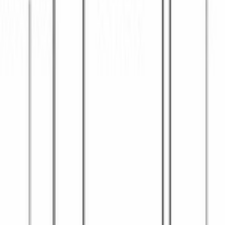
БЕЗОПАСНОСТЬ
Автоматическое защитное отключение
Да
ТЕХНИЧЕСКИЕ ХАРАКТЕРИСТИКИ
Количество уровней мощности
5
ДОПОЛНИТЕЛЬНЫЕ ХАРАКТЕРИСТИКИ
Предохранители
, А
10
Частота
, Гц
50-60
ОБЩИЕ ХАРАКТЕРИСТИКИ
ДИЗАЙН И УПРАВЛЕНИЕ
РЕЖИМЫ И ФУНКЦИИ
КОНСТРУКТИВНЫЕ ОСОБЕННОСТИ