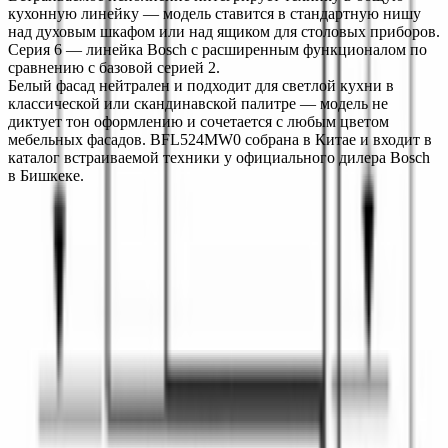
кухонную линейку — модель ставится в стандартную нишу 
над духовым шкафом или над ящиком для столовых приборов. 
Серия 6 — линейка Bosch с расширенным функционалом по 
сравнению с базовой серией 2.
Белый фасад нейтрален и подходит для светлой кухни в 
классической или скандинавской палитре — модель не 
диктует тон оформлению и сочетается с любым цветом 
мебельных фасадов. BFL524MW0 собрана в Китае и входит в 
каталог встраиваемой техники у официального дилера Bosch 
в Бишкеке.
О компании
Официальный дилер бытовой техники Bosch в Кыргызстане с
1998 года. Гарантия качества и профессиональный сервис.
О нас
Заказ
Оплата
Доставка
Гарантия
Сервис
Каталог
Кухонная техника
Малая бытовая техника
Уход за
бельем
Пылесосы
Кондиционеры
Чистка и уход
Все разделы →
Контакты
+996 (500) 389-300
info@aurora.kg
г. Бишкек, ул.
Ибраимова, 40
Пн-Сб: 10:00 - 19:00 Вс: 10:00 - 18:00
Соцсети