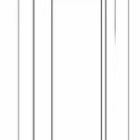
над духовым шкафом или над ящиком для столовых приборов. 
Серия 6 — линейка Bosch с расширенным функционалом по 
сравнению с базовой серией 2.
Белый фасад нейтрален и подходит для светлой кухни в 
классической или скандинавской палитре — модель не 
диктует тон оформлению и сочетается с любым цветом 
мебельных фасадов. BFL524MW0 собрана в Китае и входит в 
каталог встраиваемой техники у официального дилера Bosch 
в Бишкеке.
Характеристики
ОБЩИЕ ХАРАКТЕРИСТИКИ
Серия
6
Тип установки
встраиваемый
Уровни мощности микроволн
90, 180, 360, 600, 900 вт
Объем
, л
20
Габариты ниши для встраивания (В х Ш х Г)
, см
36.2-36.5 х 56-56.8 х 30
Габариты рабочей камеры (В х Ш х Г)
, см
20.1 х 30.8 х 28.2