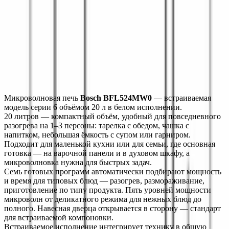
КОМПЛЕКТАЦИЯ
БЕЗОПАСНОСТЬ
ТЕХНИЧЕСКИЕ ХАРАКТЕРИСТИКИ
ДОПОЛНИТЕЛЬНЫЕ ХАРАКТЕРИСТИКИ
Монтаж
Описание
Характеристики
Монтаж
Микроволновая печь 
Bosch BFL524MW0
 — встраиваемая 
модель серии 6 объёмом 20 л в белом исполнении.
20 литров — компактный объём, удобный для повседневного 
разогрева на 1–3 персоны: тарелка с обедом, чашка с 
напитком, небольшая ёмкость с супом или гарниром. 
Подходит для маленькой кухни или для семьи, где основная 
готовка — на варочной панели и в духовом шкафу, а 
микроволновка нужна для быстрых задач.
Семь готовых программ автоматически подбирают мощность 
и время для типовых блюд — разогрев, размораживание, 
приготовление по типу продукта. Пять уровней мощности 
микроволн от деликатного режима для нежных блюд до 
полного. Навесная дверца открывается в сторону — стандарт 
для встраиваемой компоновки.
Встраиваемое исполнение интегрирует технику в общую 