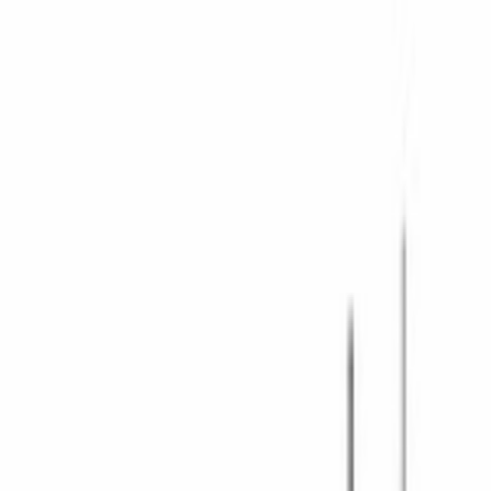
Поиск товаров
Поиск товаров...
Кухонная техника
Кухонная техника
Малая бытовая
техника
Малая бытовая техника
Уход за бельем
Уход за
бельем
Пылесосы
Пылесосы
Кондиционеры
Кондиционеры
Чистк
и уход
Чистка и уход
Посуда
Посуда
Главная
/