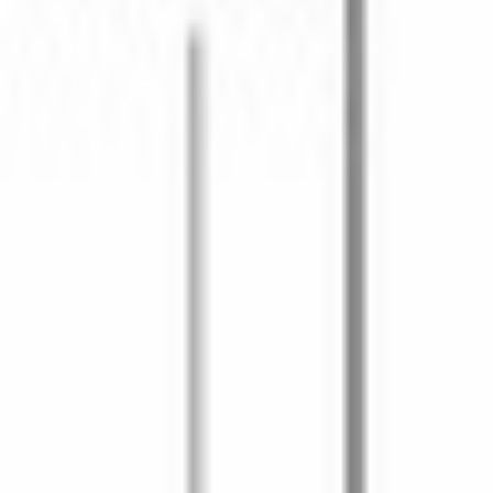
Автоматическое защитное отключение
Да
ТЕХНИЧЕСКИЕ ХАРАКТЕРИСТИКИ
Количество уровней мощности
5
ДОПОЛНИТЕЛЬНЫЕ ХАРАКТЕРИСТИКИ
Предохранители
, А
10
Частота
, Гц
50-60
ОБЩИЕ ХАРАКТЕРИСТИКИ
ДИЗАЙН И УПРАВЛЕНИЕ
РЕЖИМЫ И ФУНКЦИИ
КОНСТРУКТИВНЫЕ ОСОБЕННОСТИ
КОМПЛЕКТАЦИЯ
БЕЗОПАСНОСТЬ