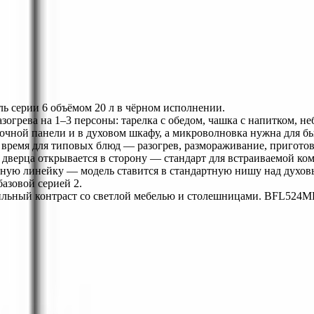
ль серии 6 объёмом 20 л в чёрном исполнении.
огрева на 1–3 персоны: тарелка с обедом, чашка с напитком, не
рочной панели и в духовом шкафу, а микроволновка нужна для бы
время для типовых блюд — разогрев, размораживание, приготов
 дверца открывается в сторону — стандарт для встраиваемой ко
ную линейку — модель ставится в стандартную нишу над духов
азовой серией 2.
ильный контраст со светлой мебелью и столешницами. BFL524MB0
98 года. Гарантия качества и профессиональный сервис.
сы
Кондиционеры
Чистка и уход
Все разделы →