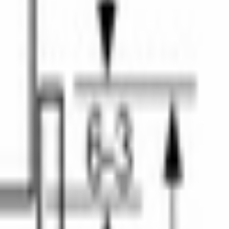
с
3 способа оплаты
Наличные · карта · QR
большая ёмкость с супом или гарниром. Подходит для 