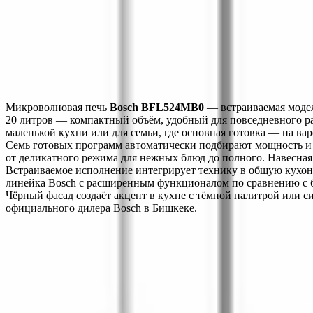
ТЕХНИЧЕСКИЕ ХАРАКТЕРИСТИКИ
ДОПОЛНИТЕЛЬНЫЕ ХАРАКТЕРИСТИКИ
Монтаж
Описание
Характеристики
Монтаж
Микроволновая печь 
Bosch BFL524MB0
 — встраиваемая моде
20 литров — компактный объём, удобный для повседневного раз
маленькой кухни или для семьи, где основная готовка — на ва
Семь готовых программ автоматически подбирают мощность и 
от деликатного режима для нежных блюд до полного. Навесная
Встраиваемое исполнение интегрирует технику в общую кухон
линейка Bosch с расширенным функционалом по сравнению с б
Чёрный фасад создаёт акцент в кухне с тёмной палитрой или с
официального дилера Bosch в Бишкеке.
О компании
Официальный дилер бытовой техники Bosch в Кыргызстане с 19
О нас
Заказ
Оплата
Доставка
Гарантия
Сервис
Каталог
Кухонная техника
Малая бытовая техника
Уход за бельем
Пылесо
Контакты