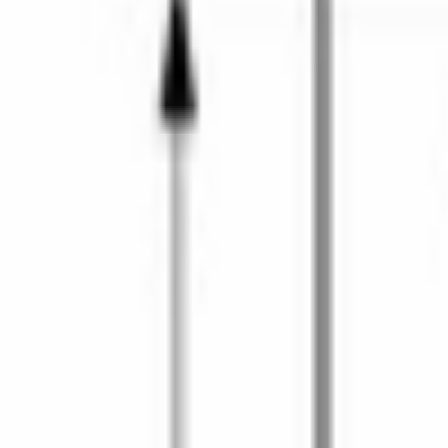
маленькой кухни или для семьи, где основная готовка — на ва
Семь готовых программ автоматически подбирают мощность и 
от деликатного режима для нежных блюд до полного. Навесная
Встраиваемое исполнение интегрирует технику в общую кухон
линейка Bosch с расширенным функционалом по сравнению с б
Чёрный фасад создаёт акцент в кухне с тёмной палитрой или с
официального дилера Bosch в Бишкеке.
Характеристики
ОБЩИЕ ХАРАКТЕРИСТИКИ
Серия
6
Тип установки
встраиваемый
Уровни мощности микроволн
90, 180, 360, 600, 900 вт
Объем
, л
20
Габариты ниши для встраивания (В х Ш х Г)
, см
38-38.2 х 56-56.8 х 55
Габариты рабочей камеры (В х Ш х Г)
, см
20.1 х 30.8 х 28.2
Страна сборки
Китай