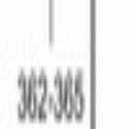
Весовая автоматика
Да
КОНСТРУКТИВНЫЕ ОСОБЕННОСТИ
Дверной упор
слева
Дверца
навесная
Материал внутренней поверхности камеры
нержавеющая сталь
Освещение рабочей камеры
светодиодное
Открывание дверцы
сенсорная кнопка
КОМПЛЕКТАЦИЯ
Стеклянное поворотное блюдо
Да
Диаметр поворотного блюда
, см
25.5
БЕЗОПАСНОСТЬ