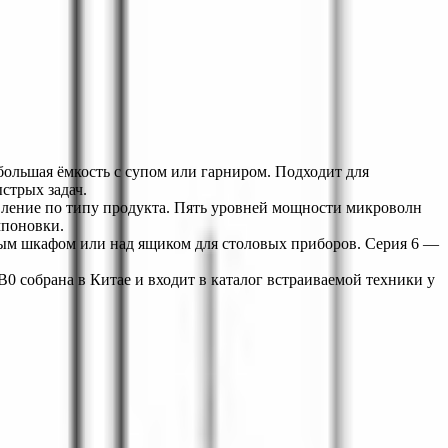
большая ёмкость с супом или гарниром. Подходит для 
стрых задач.
ление по типу продукта. Пять уровней мощности микроволн 
мпоновки.
ым шкафом или над ящиком для столовых приборов. Серия 6 — 
 собрана в Китае и входит в каталог встраиваемой техники у 