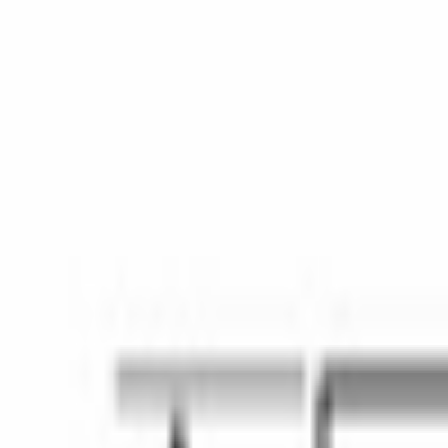
Кухонная техника
/
Микроволновые печи
/
Встраиваемые микроволновые печи
/
Serie|6 Встраиваемая микроволновая печь 20 л черная
BOSCH · Serie|6 · Микроволновая печь
Serie|6
Встраиваемая микроволновая печ
Модель:
BFL524MB0
Нет в наличии
Уведомить о поступлении
В избранное
Сравнить
Бесплатная доставка
Завтра, по Бишкеку
Бесплатная устано
Описание
Микроволновая печь 
Bosch BFL524MB0
 — встраиваемая моде
20 литров — компактный объём, удобный для повседневного раз