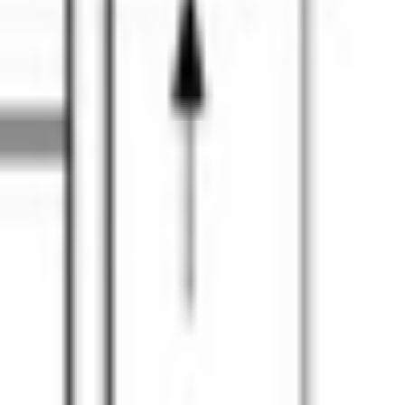
стрых задач.
ление по типу продукта. Пять уровней мощности микроволн 
мпоновки.
ым шкафом или над ящиком для столовых приборов. Серия 6 — 
 собрана в Китае и входит в каталог встраиваемой техники у 