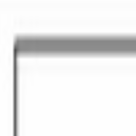
рочной панели и в духовом шкафу, а микроволновка нужна для бы
время для типовых блюд — разогрев, размораживание, приготов
 дверца открывается в сторону — стандарт для встраиваемой ко
ную линейку — модель ставится в стандартную нишу над духов
азовой серией 2.
ильный контраст со светлой мебелью и столешницами. BFL524MB0