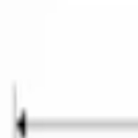
Кухонная техника
/
Холодильники и морозильники
/
French-door холодильники
/
Serie|6 Отдельностоящий холодильник с нижними морозил
BOSCH · Serie|6 · Холодильник
Serie|6
Отдельностоящий холодильник с 
черная нержавеющая сталь
Модель:
KFI96AXEA
В наличии
251 880 сом
314 850 сом
−
62 970 сом
· выгода
20
%
В корзину
В избранное
Сравнить