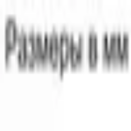
Поиск товаров
Поиск товаров...
Кухонная техника
Кухонная техника
Малая бытовая техника
Мал
уход
Посуда
Посуда
Главная
/
Каталог
/