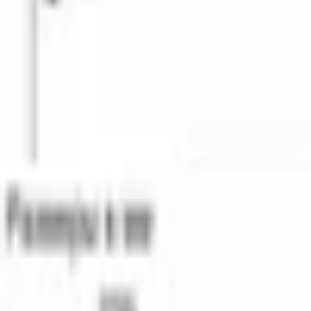
Бесплатная доставка
Завтра, по Бишкеку
Бесплатная устано
Описание
Холодильник 
Bosch KFI96AXEA
 — отдельностоящая модель с
Формат French Door — две распашные двери в верхней холоди
большую дверцу: для одной полки достаточно открыть одну ст
Встроенный диспенсер выдаёт лёд и охлаждённую воду без откр
кухне с тёмной палитрой или с акцентом на металл.
Серия 6 — линейка Bosch с расширенным функционалом по ср
отсутствии дома. Чёрная сталь — премиальная отделка, котора
KFI96AXEA собран в Китае и входит в линейку крупной бытов
Характеристики
ОБЩИЕ ХАРАКТЕРИСТИКИ
Серия
6
Цвет
черная сталь
Материал дверей
нержавеющая сталь
Количество камер
3
Расположение морозильной камеры
снизу