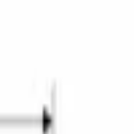
черная нержавеющая сталь
ый с диспенсером 183 х 90,5 х 73 см,