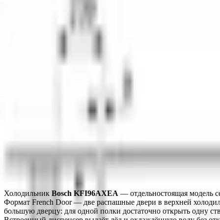
Тип установки
отдельностоящий
Функция «Отпуск»
Да
Функция FreshSense
Да
Страна сборки
Китай
МОРОЗИЛЬНАЯ КАМЕРА
Мощность морозильной камеры
****
ОБЩИЕ ХАРАКТЕРИСТИКИ
МОРОЗИЛЬНАЯ КАМЕРА
Монтаж
Описание
Характеристики
Монтаж
Холодильник 
Bosch KFI96AXEA
 — отдельностоящая модель с
Формат French Door — две распашные двери в верхней холоди
большую дверцу: для одной полки достаточно открыть одну ст
Встроенный диспенсер выдаёт лёд и охлаждённую воду без откр