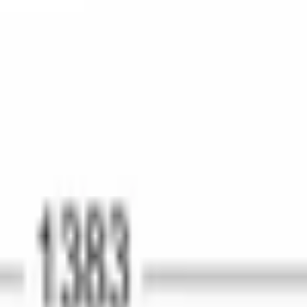
ьными камерами 4-дверный с диспенсером 183 х 90,5 х 73 см, 
нижними морозильными камерами 4-дверн