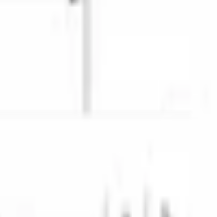
с
3 способа оплаты
Наличные · карта · QR
и.
оступ к продуктам без необходимости полностью открывать 
.
внутри камеры. Чёрный стальной фасад создаёт акцент в 
лодильник в энергосберегающий режим при долгом 
ями, духовыми шкафами, вытяжками.