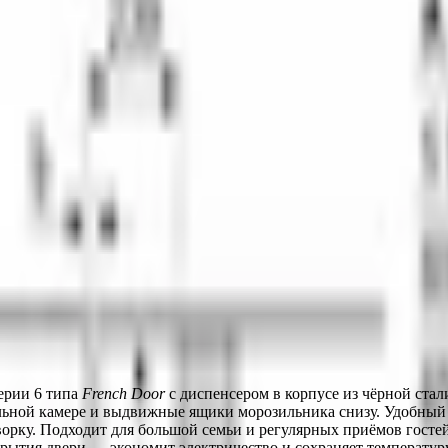
ерии 6 типа 
French Door
 с диспенсером в корпусе из чёрной стал
льной камере и выдвижные ящики морозильника снизу. Удобный д
ворку. Подходит для большой семьи и регулярных приёмов гостей
ытия двери — экономит электричество и сохраняет температуру 