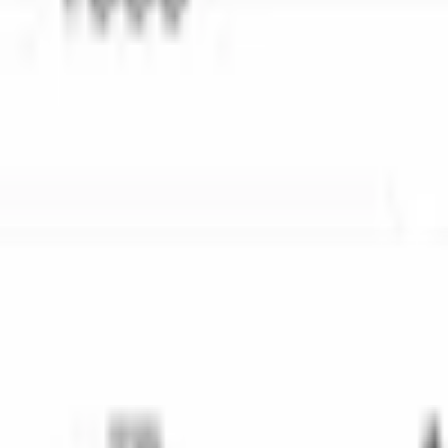
вка
К готовым коммуникациям
Гарантия 2 года
Официальный серви
ерии 6 типа 
French Door
 с диспенсером в корпусе из чёрной стал
льной камере и выдвижные ящики морозильника снизу. Удобный д
ворку. Подходит для большой семьи и регулярных приёмов гостей
ытия двери — экономит электричество и сохраняет температуру 
авнению с базовыми моделями. Функция «Отпуск» переводит хо
я хорошо сочетается с техникой того же тона: варочными панел
ой техники в каталоге официального дилера Bosch в Бишкеке.