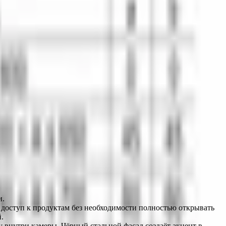
и.
оступ к продуктам без необходимости полностью открывать 
.
внутри камеры. Чёрный стальной фасад создаёт акцент в 