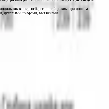
лодильник в энергосберегающий режим при долгом 
ями, духовыми шкафами, вытяжками.