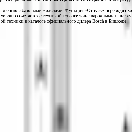
авнению с базовыми моделями. Функция «Отпуск» переводит хо
я хорошо сочетается с техникой того же тона: варочными панел
ой техники в каталоге официального дилера Bosch в Бишкеке.
98 года. Гарантия качества и профессиональный сервис.
сы
Кондиционеры
Чистка и уход
Все разделы →
имова, 40