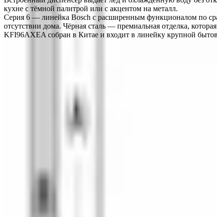
кухне с тёмной палитрой или с акцентом на металл.
Серия 6 — линейка Bosch с расширенным функционалом по ср
отсутствии дома. Чёрная сталь — премиальная отделка, котора
KFI96AXEA собран в Китае и входит в линейку крупной бытов
О компании
Официальный дилер бытовой техники Bosch в Кыргызстане с 19
О нас
Заказ
Оплата
Доставка
Гарантия
Сервис
Каталог
Кухонная техника
Малая бытовая техника
Уход за бельем
Пылесо
Контакты
+996 (500) 389-300
info@aurora.kg
г. Бишкек, ул. Ибра
Пн-Сб: 10:00 - 19:00 Вс: 10:00 - 18:00
Соцсети