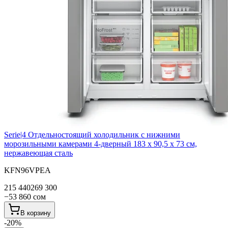
Serie|4
Отдельностоящий холодильник с нижними
морозильными камерами 4-дверный 183 х 90,5 х 73 см,
нержавеющая сталь
KFN96VPEA
215 440
269 300
−
53 860
сом
В корзину
-
20
%