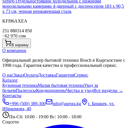
Serie|6
Отдельностоящий холодильник с нижними
морозильными камерами 4-дверный с диспенсером 183 х 90,5
х 73 см, черная нержавеющая сталь
KFI96AXEA
251 880
314 850
−
62 970
сом
В корзину
О компании
Официальный дилер бытовой техники Bosch в Кыргызстане с
1998 года. Гарантия качества и профессиональный сервис.
О нас
Заказ
Оплата
Доставка
Гарантия
Сервис
Каталог
Кухонная техника
Малая бытовая техника
Уход за
бельем
Пылесосы
Кондиционеры
Чистка и уход
Все разделы →
Контакты
+996 (500) 389-300
info@aurora.kg
г. Бишкек, ул.
Ибраимова, 40
Пн-Сб: 10:00 - 19:00 Вс: 10:00 - 18:00
Соцсети