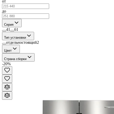
от
до
Серия
4
1
6
1
Тип установки
отдельностоящий
2
Цвет
Страна сборки
-
20
%