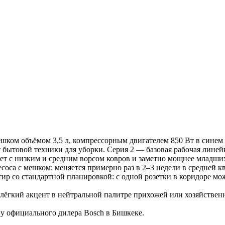
ешком объёмом 3,5 л, компрессорным двигателем 850 Вт в синем 
товой техники для уборки. Серия 2 — базовая рабочая линейк
ет с низким и средним ворсом ковров и заметно мощнее младши
са с мешком: меняется примерно раз в 2–3 недели в средней кв
тир со стандартной планировкой: с одной розетки в коридоре м
лёгкий акцент в нейтральной палитре прихожей или хозяйственн
у официального дилера Bosch в Бишкеке.