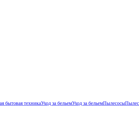
ая бытовая техника
Уход за бельем
Уход за бельем
Пылесосы
Пылес