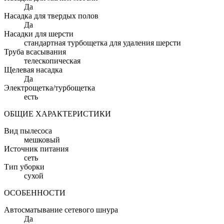
Да
Насадка для твердых полов
Да
Насадки для шерсти
стандартная турбощетка для удаления шерсти
Труба всасывания
телескопическая
Щелевая насадка
Да
Электрощетка/турбощетка
есть
ОБЩИЕ ХАРАКТЕРИСТИКИ
Вид пылесоса
мешковый
Источник питания
сеть
Тип уборки
сухой
ОСОБЕННОСТИ
Автосматывание сетевого шнура
Да