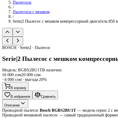
Пылесосы
/
Пылесосы с мешком
/
Serie|2 Пылесос с мешком компрессорный двигатель 850 
BOSCH · Serie|2 · Пылесос
Serie|2
Пылесос с мешком компрессорны
Модель:
BGBS2BU1T
В наличии
16 000 сом
20 000 сом
−
4 000 сом
· выгода
20
%
В корзину
В избранное
Сравнить
Описание
Проводной пылесос 
Bosch BGBS2BU1T
 — модель серии 2 с м
Проводной мешковой пылесос — самый традиционный формат бы