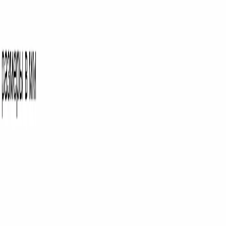
Поиск товаров
Поиск товаров...
Кухонная техника
Кухонная техника
Малая бытовая
техника
Малая бытовая техника
Уход за бельем
Уход за
бельем
Пылесосы
Пылесосы
Кондиционеры
Кондиционеры
Чистк
и уход
Чистка и уход
Посуда
Посуда
Главная
/