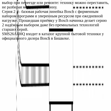
выбор при переезде или ремонте: технику можно переставить, 
не разбирая мебельную колонну.
Серия 2 — базовая рабочая линейка Bosch с фирменным 
набором программ и уверенным ресурсом при ежедневной 
нагрузке. Прошедшая приёмку у Bosch начинка делает серию 
2 надёжным выбором даже без премиальных технологий 
старших серий.
SMS26AI00Q входит в каталог крупной бытовой техники у 
официального дилера Bosch в Бишкеке.
О компании
Официальный дилер бытовой техники Bosch в Кыргызстане с
1998 года. Гарантия качества и профессиональный сервис.
О нас
Заказ
Оплата
Доставка
Гарантия
Сервис
Каталог
Кухонная техника
Малая бытовая техника
Уход за
бельем
Пылесосы
Кондиционеры
Чистка и уход
Все разделы →
Контакты
+996 (500) 389-300
info@aurora.kg
г. Бишкек, ул.
Ибраимова, 40
Пн-Сб: 10:00 - 19:00 Вс: 10:00 - 18:00
Соцсети