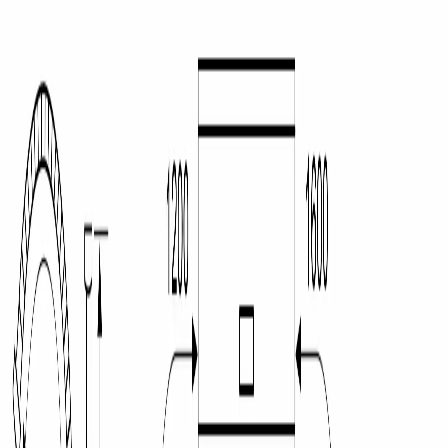
Каталог
/
Кухонная техника
/
Посудомоечные машины
/
Отдельностоящие посудомоечные машины
/
Serie|2 Отдельностоящая посудомоечная машина 60 см,
белая
BOSCH · Serie|2 · Посудомоечная машина
Serie|2
Отдельностоящая
посудомоечная машина 60 см, белая
Модель:
SMS26AW00Q
В наличии
51 216 сом
64 020 сом
−
12 804 сом
· выгода
20
%