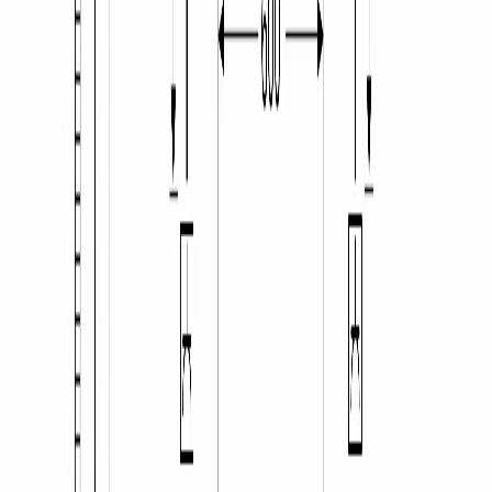
Серия 2 — базовая рабочая линейка Bosch с фирменным 
набором программ и уверенным ресурсом при ежедневной 
нагрузке. Прошедшая приёмку у Bosch начинка делает серию 
2 надёжным выбором даже без премиальных технологий 
старших серий.
SMS26AI00Q входит в каталог крупной бытовой техники у 
официального дилера Bosch в Бишкеке.
Характеристики
ОБЩИЕ ХАРАКТЕРИСТИКИ
Серия
2
Тип установки
отдельностоящий
Размер
полноразмерный 60*60
Тип сушки
теплообменник
Количество комплектов
12
Количество корзин
2
ДИЗАЙН И УПРАВЛЕНИЕ