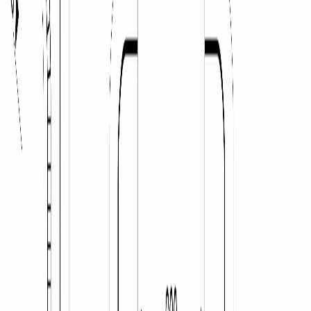
В корзину
В избранное
Сравнить
Бесплатная доставка
Завтра, по Бишкеку
Бесплатная установка
К готовым коммуникациям
Гарантия 2 года
Официальный сервис
3 способа оплаты
Наличные · карта · QR
Описание
Посудомоечная машина 
Bosch SMS26AI00Q
 — 
отдельностоящая модель серии 2 шириной 60 см в корпусе из 
нержавеющей стали.
Стальной фасад вписывается в кухню, оформленную в 
нержавеющей линейке техники, и не выделяется среди другой 
крупной бытовой техники. Подходит и для современных 
интерьеров с акцентом на нержавейку, и для лофт-кухни, где 
металлические поверхности — часть стиля.
Отдельностоящее исполнение даёт свободу расположения — 
машина встаёт в кухню, прачечную или хозяйственное 
помещение без необходимости встраивания. Это удобный 
выбор при переезде или ремонте: технику можно переставить, 
не разбирая мебельную колонну.