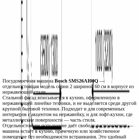
Цвет
белый
Материал наружной части
нержавеющая сталь
Обработка от отпечатков пальцев
да
ОБЩИЕ ХАРАКТЕРИСТИКИ
ДИЗАЙН И УПРАВЛЕНИЕ
Монтаж
Описание
Характеристики
Монтаж
Посудомоечная машина 
Bosch SMS26AI00Q
 — 
отдельностоящая модель серии 2 шириной 60 см в корпусе из 
нержавеющей стали.
Стальной фасад вписывается в кухню, оформленную в 
нержавеющей линейке техники, и не выделяется среди другой 
крупной бытовой техники. Подходит и для современных 
интерьеров с акцентом на нержавейку, и для лофт-кухни, где 
металлические поверхности — часть стиля.
Отдельностоящее исполнение даёт свободу расположения — 
машина встаёт в кухню, прачечную или хозяйственное 
помещение без необходимости встраивания. Это удобный 