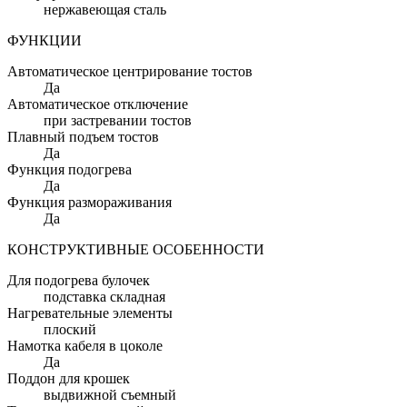
нержавеющая сталь
ФУНКЦИИ
Автоматическое центрирование тостов
Да
Автoмaтичecкoe oтключeниe
пpи зacтpeвaнии тocтoв
Плавный подъем тостов
Да
Функция подогрева
Да
Функция размораживания
Да
КОНСТРУКТИВНЫЕ ОСОБЕННОСТИ
Для подогрева булочек
подставка складная
Нагревательные элементы
плоский
Намотка кабеля в цоколе
Да
Поддон для крошек
выдвижной съемный