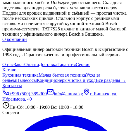
замороженного хлеба и 
Подогрев
 для остывшего. Складная 
подставка для подогрева булочек устанавливается сверху.
Поддон для крошек выдвижной и съёмный — простая чистка 
после нескольких циклов. Стальной корпус с резиновыми 
вставками сочетается с другой кухонной техникой Bosch 
премиум-сегмента. TAT7S25 входит в каталог малой бытовой 
техники у официального дилера Bosch в Бишкеке.
О компании
Официальный дилер бытовой техники Bosch в Кыргызстане с
1998 года. Гарантия качества и профессиональный сервис.
О нас
Заказ
Оплата
Доставка
Гарантия
Сервис
Каталог
Кухонная техника
Малая бытовая техника
Уход за
бельем
Пылесосы
Кондиционеры
Чистка и уход
Все разделы →
Контакты
+996 (500) 389-300
info@aurora.kg
г. Бишкек, ул.
Ибраимова, 40
Пн-Сб: 10:00 - 19:00 Вс: 10:00 - 18:00
Соцсети