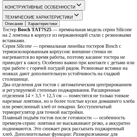
КОНСТРУКТИВНЫЕ ОСОБЕННОСТИ
ТЕХНИЧЕСКИЕ ХАРАКТЕРИСТИКИ
Описание
Характеристики
Тостер 
Bosch TAT7S25
 — премиальная модель серии Silicone 
на 2 ломтика в корпусе из нержавеющей стали с резиновыми 
вставками.
Серия 
Silicone
 — премиальная линейка тостеров Bosch с 
термоизолированным корпусом: внешние стенки не 
нагреваются во время работы, поэтому касание тостера не 
приводит к ожогу. Особенно важно при контакте с детьми или 
при работе с горячей посудой рядом. Резиновые вставки на 
ножках дают дополнительную устойчивость на гладкой 
столешнице.
Два отделения для тостов с автоматическим центрированием 
и регулируемой степенью поджаривания. Расширенные 
отделения 14 × 3,5 × 12,5 см — поместятся не только тонкие 
нарезные ломтики, но и более толстые куски домашнего хлеба 
или ремесленный хлеб от пекарни. Бесступенчатый 
терморегулятор для точной настройки.
Плавный подъём тостов после готовности — особенность 
премиум-серии: ломтики не выскакивают резко, а аккуратно 
поднимаются. Это снижает риск рассыпать поджаренный 
хлеб. Дополнительные функции: 
Размораживание
 для 