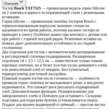
Описание
Тостер 
Bosch TAT7S25
 — премиальная модель серии Silicone 
на 2 ломтика в корпусе из нержавеющей стали с резиновыми 
вставками.
Серия 
Silicone
 — премиальная линейка тостеров Bosch с 
термоизолированным корпусом: внешние стенки не 
нагреваются во время работы, поэтому касание тостера не 
приводит к ожогу. Особенно важно при контакте с детьми или 
при работе с горячей посудой рядом. Резиновые вставки на 
ножках дают дополнительную устойчивость на гладкой 
столешнице.
Два отделения для тостов с автоматическим центрированием 
и регулируемой степенью поджаривания. Расширенные 
отделения 14 × 3,5 × 12,5 см — поместятся не только тонкие 
нарезные ломтики, но и более толстые куски домашнего хлеба 
или ремесленный хлеб от пекарни. Бесступенчатый 
терморегулятор для точной настройки.
Плавный подъём тостов после готовности — особенность 
премиум-серии: ломтики не выскакивают резко, а аккуратно 
поднимаются. Это снижает риск рассыпать поджаренный 
хлеб. Дополнительные функции: 
Размораживание
 для 
замороженного хлеба и 
Подогрев
 для остывшего. Складная 
подставка для подогрева булочек устанавливается сверху.
Поддон для крошек выдвижной и съёмный — простая чистка 
после нескольких циклов. Стальной корпус с резиновыми 