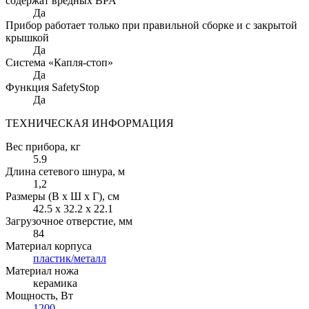
содержат вредных BPA
Да
Прибор работает только при правильной сборке и с закрытой
крышкой
Да
Система «Капля-стоп»
Да
Функция SafetyStop
Да
ТЕХНИЧЕСКАЯ ИНФОРМАЦИЯ
Вес прибора
, кг
5.9
Длина сетевого шнура
, м
1,2
Размеры (В х Ш х Г)
, см
42.5 х 32.2 х 22.1
Загрузочное отверстие
, мм
84
Материал корпуса
пластик/металл
Материал ножа
керамика
Мощность
, Вт
1200