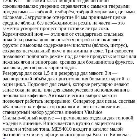
1200 Вт — высокий класс мощности для бытовой 
соковыжималки: уверенно справляется с самыми твёрдыми 
продуктами — свёклой, имбирём, твёрдой морковью, целыми 
яблоками. Загрузочное отверстие 84 мм принимает целые 
средние яблоки без необходимости резать на части — это 
заметно ускоряет процесс при готовке литра сока.
Керамический нож — отличие от стандартных стальных 
ножей: керамика дольше остаётся острой и не окисляет 
фрукты с высоким содержанием кислоты (яблоко, цитрус), 
сохраняя натуральный вкус и витамины в соке. Три скорости 
позволяют подбирать режим под разные продукты: мягкая для 
нежных ягод и винограда, средняя для большинства фруктов, 
высокая для твёрдых корнеплодов.
Резервуар для сока 1,5 л и резервуар для мякоти 3 л — 
расширенный объём для приготовления больших партий за 
один цикл. Подходит для семей, которые регулярно делают 
запас сока на день, или для коммерческого использования в 
небольшой кафешке. Автоматический выброс мякоти 
позволяет работать непрерывно. Сепаратор для пены, система 
«Капля-стоп» и фиксатор крышки из литого алюминия — 
стандартный набор удобства линейки VitaJuice.
Стально-чёрный корпус — премиальная отделка для топовой 
модели в линейке. Вписывается в кухню с акцентом на 
металл и тёмные тона. MES4010 входит в каталог малой 
бытовой техники у официального дилера Bosch в Бишкеке.