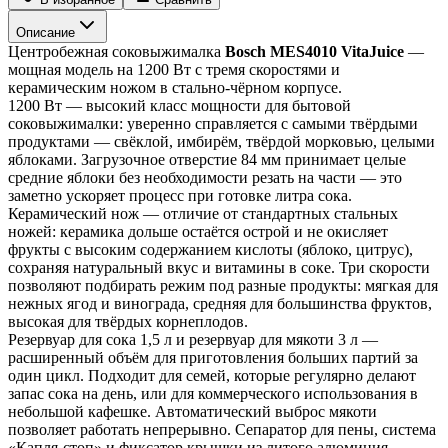
Описание
Центробежная соковыжималка 
Bosch MES4010 VitaJuice
 — 
мощная модель на 1200 Вт с тремя скоростями и 
керамическим ножом в стально-чёрном корпусе.
1200 Вт — высокий класс мощности для бытовой 
соковыжималки: уверенно справляется с самыми твёрдыми 
продуктами — свёклой, имбирём, твёрдой морковью, целыми 
яблоками. Загрузочное отверстие 84 мм принимает целые 
средние яблоки без необходимости резать на части — это 
заметно ускоряет процесс при готовке литра сока.
Керамический нож — отличие от стандартных стальных 
ножей: керамика дольше остаётся острой и не окисляет 
фрукты с высоким содержанием кислоты (яблоко, цитрус), 
сохраняя натуральный вкус и витамины в соке. Три скорости 
позволяют подбирать режим под разные продукты: мягкая для 
нежных ягод и винограда, средняя для большинства фруктов, 
высокая для твёрдых корнеплодов.
Резервуар для сока 1,5 л и резервуар для мякоти 3 л — 
расширенный объём для приготовления больших партий за 
один цикл. Подходит для семей, которые регулярно делают 
запас сока на день, или для коммерческого использования в 
небольшой кафешке. Автоматический выброс мякоти 
позволяет работать непрерывно. Сепаратор для пены, система 
«Капля-стоп» и фиксатор крышки из литого алюминия — 