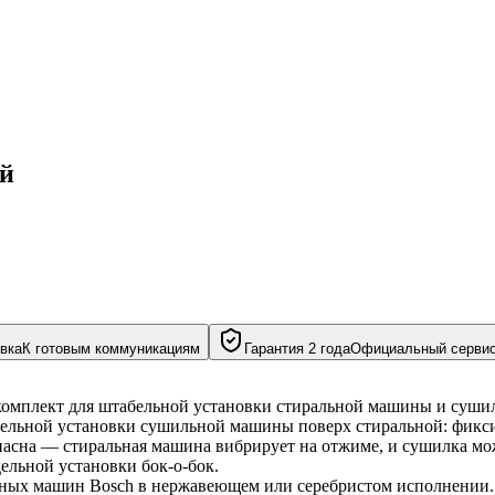
ый
вка
К готовым коммуникациям
Гарантия 2 года
Официальный серви
комплект для штабельной установки стиральной машины и суши
льной установки сушильной машины поверх стиральной: фиксиру
пасна — стиральная машина вибрирует на отжиме, и сушилка може
ельной установки бок-о-бок.
ьных машин Bosch в нержавеющем или серебристом исполнении.