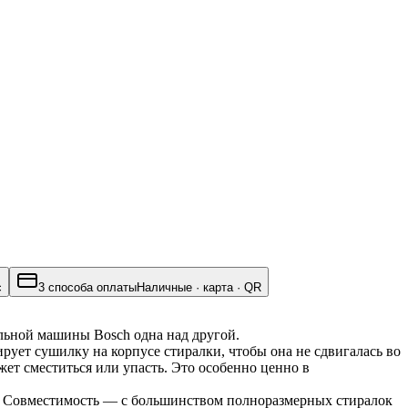
с
3 способа оплаты
Наличные · карта · QR
льной машины Bosch одна над другой.
ет сушилку на корпусе стиралки, чтобы она не сдвигалась во 
т сместиться или упасть. Это особенно ценно в 
 Совместимость — с большинством полноразмерных стиралок 