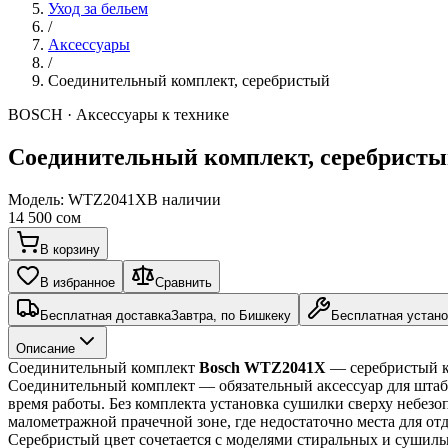
Уход за бельем
/
Аксессуары
/
Соединительный комплект, серебристый
BOSCH · Аксессуары к технике
Соединительный комплект, серебрист
Модель:
WTZ2041X
В наличии
14 500 сом
В корзину
В избранное
Сравнить
Бесплатная доставка
Завтра, по Бишкеку
Бесплатная устано
Описание
Соединительный комплект 
Bosch WTZ2041X
 — серебристый 
Соединительный комплект — обязательный аксессуар для штабе
время работы. Без комплекта установка сушилки сверху небезо
малометражной прачечной зоне, где недостаточно места для отд
Серебристый цвет сочетается с моделями стиральных и сушил