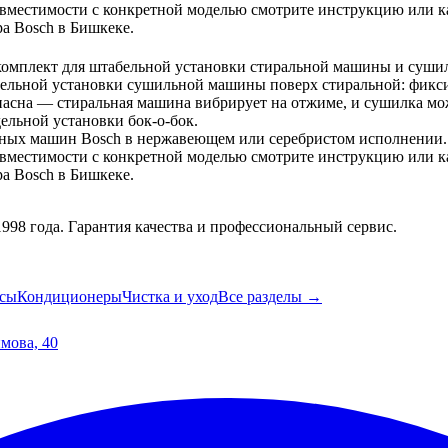
вместимости с конкретной моделью смотрите инструкцию или ка
а Bosch в Бишкеке.
комплект для штабельной установки стиральной машины и суши
льной установки сушильной машины поверх стиральной: фиксиру
пасна — стиральная машина вибрирует на отжиме, и сушилка може
ельной установки бок-о-бок.
ьных машин Bosch в нержавеющем или серебристом исполнении.
вместимости с конкретной моделью смотрите инструкцию или ка
а Bosch в Бишкеке.
98 года. Гарантия качества и профессиональный сервис.
сы
Кондиционеры
Чистка и уход
Все разделы →
имова, 40