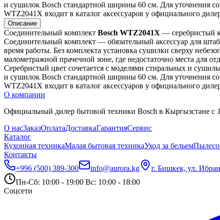
и сушилок Bosch стандартной ширины 60 см. Для уточнения со
WTZ2041X входит в каталог аксессуаров у официального дилер
Описание
Соединительный комплект 
Bosch WTZ2041X
 — серебристый 
Соединительный комплект — обязательный аксессуар для штабе
время работы. Без комплекта установка сушилки сверху небезо
малометражной прачечной зоне, где недостаточно места для отд
Серебристый цвет сочетается с моделями стиральных и сушил
и сушилок Bosch стандартной ширины 60 см. Для уточнения со
WTZ2041X входит в каталог аксессуаров у официального дилер
О компании
Официальный дилер бытовой техники Bosch в Кыргызстане с 19
О нас
Заказ
Оплата
Доставка
Гарантия
Сервис
Каталог
Кухонная техника
Малая бытовая техника
Уход за бельем
Пылесо
Контакты
+996 (500) 389-300
info@aurora.kg
г. Бишкек, ул. Ибра
Пн-Сб: 10:00 - 19:00 Вс: 10:00 - 18:00
Соцсети