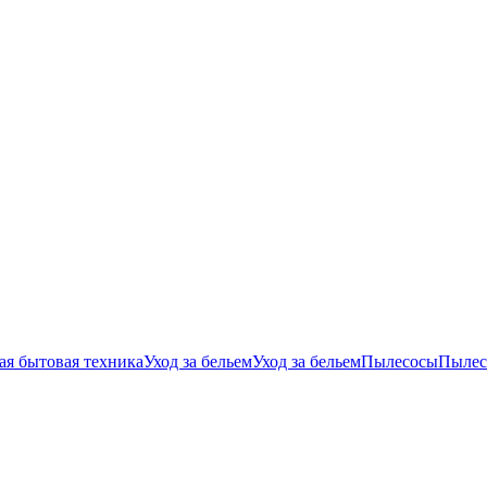
ая бытовая техника
Уход за бельем
Уход за бельем
Пылесосы
Пылес