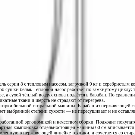
ль серии 8 с тепловым насосом, загрузкой 9 кг и серебристым к
 сушки белья. Тепловой насос работает по замкнутому циклу: т
ре, а сухой тёплый воздух снова подаётся в барабан. По сравне
икатные ткани и шерсть не страдают от перегрева.
гает выбранной степени сухости — не пересушивает и не оставляе
аботанной эргономикой и качеством сборки. Подходит покупате
ндартная компоновка отдельностоящей машины 60 см вписывается
мленную в нержавеющей линейке техники, и сочетается со сти