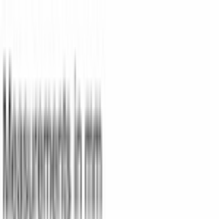
Поиск товаров
Поиск товаров...
Кухонная техника
Кухонная техника
Малая бытовая
техника
Малая бытовая техника
Уход за бельем
Уход за
бельем
Пылесосы
Пылесосы
Кондиционеры
Кондиционеры
Чистк
и уход
Чистка и уход
Посуда
Посуда
Главная
/