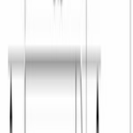
Детская 
одежда
Антиаллерг
енная
Пуховое 
одеяло
Ночная 
программа
Очистка 
барабана
Супер 15/30
Стирка в 
холодной 
воде
Предварите
льная 
стирка