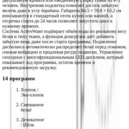
двуспальную кровать или ежедневную стирку семьи из 4–5 
человек. Внутренняя подсветка помогает достать забытую 
мелочь даже в углу барабана. Габариты 84,5 × 59,8 × 63,2 см 
вписываются в стандартный отсек кухни или ванной, а 
отсрочка старта до 24 часов позволяет запустить цикл к 
нужному времени.
Система ActiveWater подбирает объём воды по реальному весу 
белья и типу ткани, а функция дозагрузки даёт добавить 
забытую вещь даже после старта программы. Подавление 
дисбаланса автоматически распределяет бельё перед отжимом, 
снижая вибрацию и продлевая ресурс подвески. Управление 
сенсорное с многофункциональным LED-дисплеем, который 
показывает ход программы, остаток времени и 
рекомендованную загрузку.
14 программ
Хлопок / 
Эко-хлопок
Смешанное 
бельё
Деликатное 
/ Шёлк