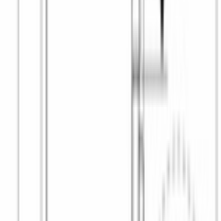
Блокировка от детей
Да
Защита от протечек воды AquaStop
aquastop
ДИЗАЙН И УПРАВЛЕНИЕ
Дисплей
многофункциональный led
Индикация
хода программы времени до окончания стирки
максимальной загрузки для выбранной программы
Максимальное время отсрочки старта
, ч
24
Отложенный старт
Да
Система ActiveWater / WaterPerfect
Да
Тип управления
электронное
Функция Home Connect
Да
Цвет
серебристый
Элементы управления