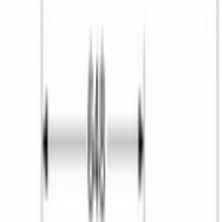
нужному времени.
Система ActiveWater подбирает объём воды по реальному весу 
белья и типу ткани, а функция дозагрузки даёт добавить 
забытую вещь даже после старта программы. Подавление 
дисбаланса автоматически распределяет бельё перед отжимом, 
снижая вибрацию и продлевая ресурс подвески. Управление 
сенсорное с многофункциональным LED-дисплеем, который 
показывает ход программы, остаток времени и 
рекомендованную загрузку.
14 программ
Хлопок / 
Эко-хлопок
Смешанное 
бельё
Деликатное 
/ Шёлк
Джинсы
Рубашки и 
блузы