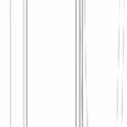
50
Длина сетевого шнура
, м
1.6
Номинальная мощность
, Вт
2300
Номинальное напряжение
, В
220-240
Номинальный ток
, А
10
Потребление энергии
, кВт/ч
0.4
Частота
, Гц
50-60
Вес нетто
, кг
75.6
ОБЩИЕ ХАРАКТЕРИСТИКИ
БЕЗОПАСНОСТЬ
ДИЗАЙН И УПРАВЛЕНИЕ
ДОПОЛНИТЕЛЬНЫЕ ХАРАКТЕРИСТИКИ
КЛАССЫ