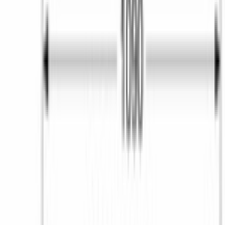
Бесплатная установка
К готовым коммуникациям
Гарантия 2 года
Официальный сервис
3 способа оплаты
Наличные · карта · QR
Описание
Стиральная машина 
Bosch WGB2440XME
 — флагман серии 
8 для большой семьи: загрузка до 9 кг, отжим 1400 об/мин и 
инверторный двигатель EcoSilenceDrive в основе.
Машина держит класс энергопотребления 
A+++
 при расходе 
0,4 кВт·ч и 50 л воды за цикл. Инверторный мотор работает 
без ремённой передачи: меньше движущихся узлов — выше 
ресурс и заметно ниже шум. На отжиме программы Хлопок 60 
°C при полной загрузке уровень не превышает 69 дБ, поэтому 
WGB2440XME спокойно встаёт в кухню или санузел рядом 
со спальней. Полная защита AquaStop контролирует протечки 
на всём пути воды — от подключения до сливного шланга.
Барабан VarioDrum из нержавеющей стали объёмом 65 л 
принимает за один цикл пуховое одеяло, постельное бельё на 
двуспальную кровать или ежедневную стирку семьи из 4–5 
человек. Внутренняя подсветка помогает достать забытую 
мелочь даже в углу барабана. Габариты 84,5 × 59,8 × 63,2 см 
вписываются в стандартный отсек кухни или ванной, а 
отсрочка старта до 24 часов позволяет запустить цикл к 