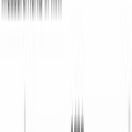
Каталог
/
Уход за бельем
/
Стиральные машины
/
Serie|8 Стиральная машина 9 кг 1400 об/мин серебристая
BOSCH · Serie|8 · Стиральная машина
Serie|8
Стиральная машина 9 кг 1400
об/мин серебристая
Модель:
WGB2440XME
Нет в наличии
Уведомить о поступлении
В избранное
Сравнить
Бесплатная доставка
Завтра, по Бишкеку