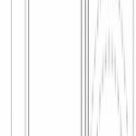
сенсорные
ДОПОЛНИТЕЛЬНЫЕ ХАРАКТЕРИСТИКИ
Глубина с открытой дверцей
, см
109
Вес в упаковке
, кг
71
Высота упаковки
, см
89
Глубина упаковки
, см
80
Ширина упаковки
, см
69
КЛАССЫ
Класс энергопотребления
a+++
Класс эффективности отжима
b
Класс эффективности стирки
a
ФУНКЦИИ