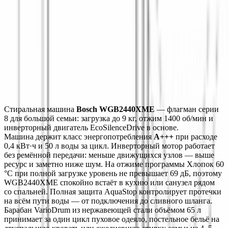
ФУНКЦИИ
ПРОГРАММЫ
ТЕХНИЧЕСКИЕ ОСОБЕННОСТИ
ТЕХНИЧЕСКИЕ ХАРАКТЕРИСТИКИ
Монтаж
Описание
Характеристики
Монтаж
Стиральная машина 
Bosch WGB2440XME
 — флагман серии 
8 для большой семьи: загрузка до 9 кг, отжим 1400 об/мин и 
инверторный двигатель EcoSilenceDrive в основе.
Машина держит класс энергопотребления 
A+++
 при расходе 
0,4 кВт·ч и 50 л воды за цикл. Инверторный мотор работает 
без ремённой передачи: меньше движущихся узлов — выше 
ресурс и заметно ниже шум. На отжиме программы Хлопок 60 
°C при полной загрузке уровень не превышает 69 дБ, поэтому 
WGB2440XME спокойно встаёт в кухню или санузел рядом 
со спальней. Полная защита AquaStop контролирует протечки 
на всём пути воды — от подключения до сливного шланга.
Барабан VarioDrum из нержавеющей стали объёмом 65 л 
принимает за один цикл пуховое одеяло, постельное бельё на 