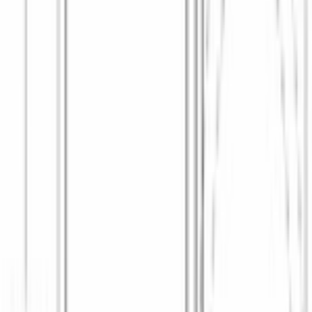
Автоматическое выведение пятен AntiStain
16
Дозирование воды по степени загрузки и типу ткани
Да
Контроль пенообразования
Да
Легкая глажка
Да
Подавление дисбаланса при отжиме
Да
Технология 4D Wash System
Да
Технология VarioPerfect
speedperfect
Функция «Вода +»
Да
Функция дозагрузки
Да
ПРОГРАММЫ
Антиаллергенная / AllergyPlus / Чувствительная
Да
В холодной воде
Да