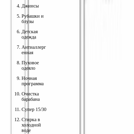
Джинсы
Рубашки и 
блузы
Детская 
одежда
Антиаллерг
енная
Пуховое 
одеяло
Ночная 
программа
Очистка 
барабана
Супер 15/30
Стирка в 
холодной 
воде