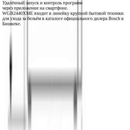
Удалённый запуск и контроль программ 
через приложение на смартфоне.
WGB2440XME входит в линейку крупной бытовой техники 
для ухода за бельём в каталоге официального дилера Bosch в 
Бишкеке.
О компании
Официальный дилер бытовой техники Bosch в Кыргызстане с
1998 года. Гарантия качества и профессиональный сервис.
О нас
Заказ
Оплата
Доставка
Гарантия
Сервис
Каталог
Кухонная техника
Малая бытовая техника
Уход за
бельем
Пылесосы
Кондиционеры
Чистка и уход
Все разделы →
Контакты
+996 (500) 389-300
info@aurora.kg
г. Бишкек, ул.
Ибраимова, 40
Пн-Сб: 10:00 - 19:00 Вс: 10:00 - 18:00
Соцсети