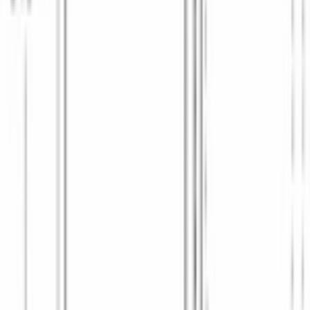
Да
ТЕХНИЧЕСКИЕ ОСОБЕННОСТИ
Барабан
variodrum
Внутренняя подсветка
Да
Двигатель
инверторный ecosilencedrive
Дизайн AntiVibration
Да
Материал барабана
нержавеющая сталь
Петли дверцы люка
слева
ТЕХНИЧЕСКИЕ ХАРАКТЕРИСТИКИ
Уровень шума при отжиме, Хлопок 60°C при полной загрузке
,
Дб
69
Объем барабана
, л
65
Расход воды за цикл
, л