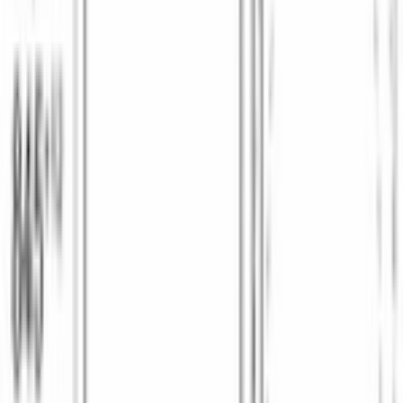
Деликатное белье / Тонкое белье / Шелк / Бережный уход
Да
Детская одежда
Да
Джинсы
Да
Количество программ
14
Ночная программа
Да
Очистка барабана
Да
Предварительная стирка
Да
Программы, завершающие цикл стирки
полоскание отжим слив
Пуховое одеяло
Да
Рубашки / Блузы
Да
Смешанное белье
Да
Супер 15/30
Да
Хлопок / Хлопок Эко