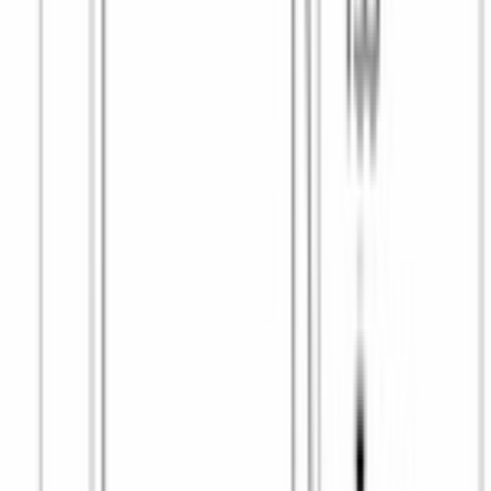
Характеристики
ОБЩИЕ ХАРАКТЕРИСТИКИ
Серия
8
Высота
, см
84.5
Глубина
, см
63.2
Ширина
, см
59.8
Максимальная загрузка при стирке
, кг
9
Максимальная скорость отжима
, об/мин
1400
Тип загрузки
фронтальный
Тип установки
отдельностоящий
БЕЗОПАСНОСТЬ
Автоматическая блокировка загрузочного люка
Да