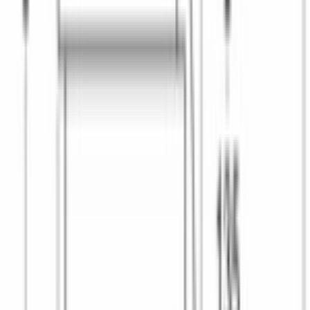
Лёгкая 
глажка
Специальные функции
SpeedPerfect
Сокращает время цикла, когда бельё 
слабо загрязнено.
AllergyPlus
Дополнительные полоскания для 
чувствительной кожи и одежды детей.
AntiVibration Design
Конструкция корпуса гасит вибрацию: 
машина устойчива даже на 
максимальном отжиме.
4D Wash System
Подача воды через стенки и центр 
барабана быстро растворяет моющее 
средство и проводит его в волокна.
Home Connect
Удалённый запуск и контроль программ 
через приложение на смартфоне.
WGB2440XME входит в линейку крупной бытовой техники 
для ухода за бельём в каталоге официального дилера Bosch в 
Бишкеке.