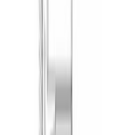
Малый 
гриль
Гриль с 
конвекци
ей
Air Fry
Быстрый 
разогрев
Микрокомби — комбинации с 
СВЧ
СВЧ + верхний/нижний жар
Запеканки и пироги — готовы заметно 
быстрее, чем без СВЧ.
СВЧ + гриль с конвекцией
Сочное мясо с хрустящей корочкой за один 
цикл.
СВЧ + Vario гриль большой площади
Подходит для порционных стейков и 
крупных кусков.
СВЧ + Vario гриль малой площади