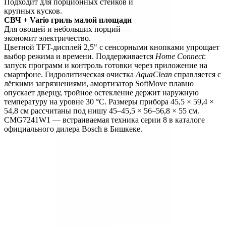
Подходит для порционных стейков и 
крупных кусков.
СВЧ + Vario гриль малой площади
Для овощей и небольших порций — 
экономит электричество.
Цветной TFT-дисплей 2,5" с сенсорными кнопками упрощает 
выбор режима и времени. Поддерживается 
Home Connect
: 
запуск программ и контроль готовки через приложение на 
смартфоне. Гидролитическая очистка 
AquaClean
 справляется с 
лёгкими загрязнениями, амортизатор SoftMove плавно 
опускает дверцу, тройное остекление держит наружную 
температуру на уровне 30 °C. Размеры прибора 45,5 × 59,4 × 
54,8 см рассчитаны под нишу 45–45,5 × 56–56,8 × 55 см. 
CMG7241W1 — встраиваемая техника серии 8 в каталоге 
официального дилера Bosch в Бишкеке.
О компании
Официальный дилер бытовой техники Bosch в Кыргызстане с
1998 года. Гарантия качества и профессиональный сервис.
О нас
Заказ
Оплата
Доставка
Гарантия
Сервис
Каталог
Кухонная техника
Малая бытовая техника
Уход за
бельем
Пылесосы
Кондиционеры
Чистка и уход
Все разделы →
Контакты