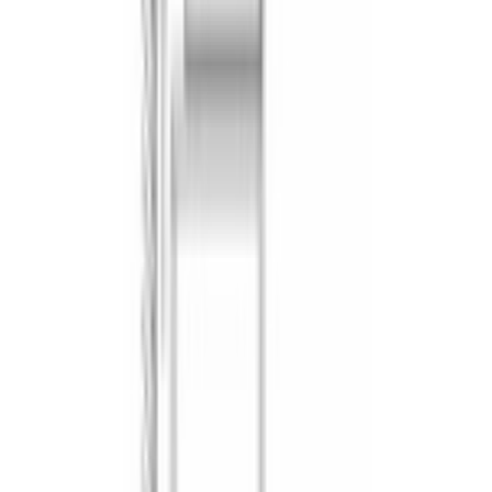
Система охлаждения прибора
Да
ТЕХНИЧЕСКИЕ ХАРАКТЕРИСТИКИ
Размеры ниши для встраивания (В*Ш*Г)
, см
45-45.5 * 56-56.8 * 55
Размеры прибора (В*Ш*Г)
, см
45.5 * 59.4 * 54.8
Вес нетто
, кг
33
Длина сетевого шнура
, м
1
Мощность микроволн
, Вт
900
Мощность подключения
, кВт
3
Частота тока
, Гц
50
Напряжение
, В
220
ОБЩИЕ ХАРАКТЕРИСТИКИ