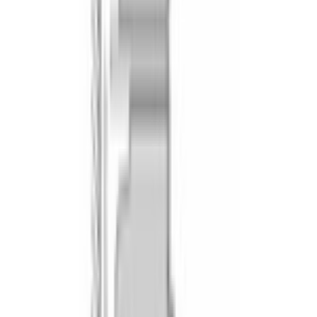
Дисплей
2.5" цветной tft с сенсорными кнопками
Управление
электронное
Элементы управления
сенсорные
Часы
многофункциональные easy clock
Таймер
Да
Подключение к Home Connect
Да
КОНСТРУКТИВНЫЕ ОСОБЕННОСТИ
Внутренний объем
, л
45
Дверца
откидная
Амортизатор дверцы
softmove
Остекление
, слоя
3
Температура нагрева наружного стекла
, ºC
30