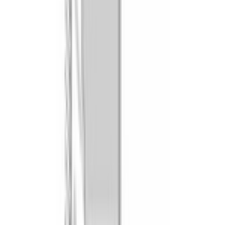
Автоматический быстрый разогрев
Да
Внутреннее освещение
led
Меню Assist
Да
РЕЖИМЫ С МИКРОВОЛНАМИ
Количество уровней мощности микроволн
5
Микроволны
Да
Микрокомби
микроволны + верхний/нижний жар микроволны +
гриль с конвекцией микроволны + vario гриль большой
площади нагрева микроволны + vario гриль малой
площади нагрева
Система распределения микроволн
инверторная
БЕЗОПАСНОСТЬ
Блокировка от детей
Да