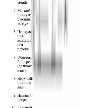
Gentle
Мягкий 
циркули
рующий 
воздух
Циркуля
ция 
воздушн
ого 
потока
Обычны
й нагрев 
(деликат
ный)
Верхний/
нижний 
жар
Нижний 
нагрев
Большой 