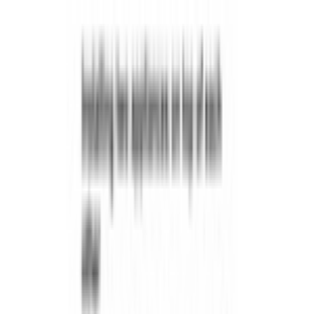
Поиск товаров
Поиск товаров...
Кухонная техника
Кухонная техника
Малая бытовая
техника
Малая бытовая техника
Уход за бельем
Уход за
бельем
Пылесосы
Пылесосы
Кондиционеры
Кондиционеры
Чистк
и уход
Чистка и уход
Посуда
Посуда
Главная
/