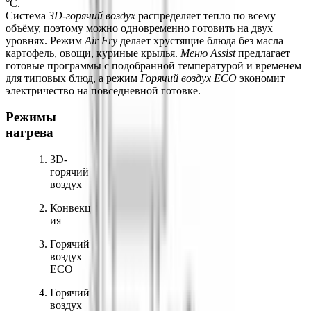
°C.
Система 
3D-горячий воздух
 распределяет тепло по всему 
объёму, поэтому можно одновременно готовить на двух 
уровнях. Режим 
Air Fry
 делает хрустящие блюда без масла — 
картофель, овощи, куриные крылья. 
Меню Assist
 предлагает 
готовые программы с подобранной температурой и временем 
для типовых блюд, а режим 
Горячий воздух ECO
 экономит 
электричество на повседневной готовке.
Режимы 
нагрева
3D-
горячий 
воздух
Конвекц
ия
Горячий 
воздух 
ECO
Горячий 
воздух 