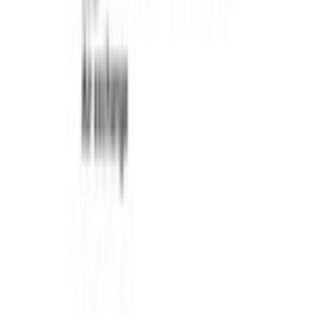
Каталог
/
Кухонная техника
/
Духовые шкафы
/
Компактный духовой шкаф
/
Serie|8 Компактный встраиваемый духовой шкаф 2в1 с
микроволнами 60 x 45 см, черный
BOSCH · Serie|8 · Духовой шкаф
Serie|8
Компактный встраиваемый
духовой шкаф 2в1 с микроволнами 60 x
45 см, черный
Модель:
CMG7241B1
Нет в наличии
Вес нетто
33.00