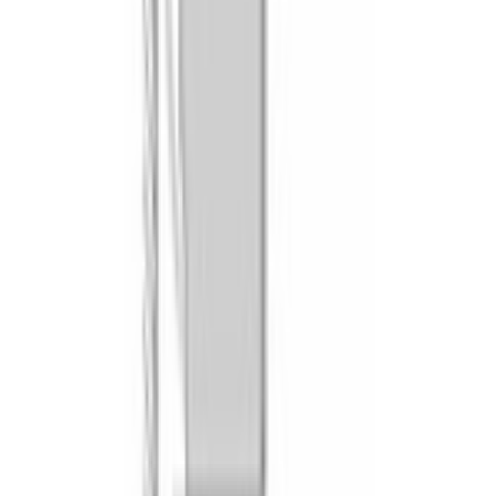
компактный 60*45
Дополнительные функции
микроволны
Количество видов нагрева и комбинированных режимов
16
Виды нагрева
свч, air fry, гриль большой площади, гриль малой
площади, конвекция, обычный нагрев (деликатный),
нижний нагрев, гриль с конвекцией, мягкий
циркулирующий воздух, циркуляция воздушного
потока, быстрый разогрев
Диапазон температур
, °С
30-230
Горячий воздух (конвекция)
3d
Противни в комплекте
1 x комбинированная решетка, 1 x универсальный
противень
ДИЗАЙН И УПРАВЛЕНИЕ
Цвет
черный
Цвет фурнитуры
нержавеющая сталь