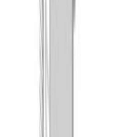
Очистка
aquaclean (гидролитическая очистка)
Телескопические направляющие в комплекте
возможно приобрести отдельно
РЕЖИМЫ НАГРЕВА
Большой гриль
Да
Верхний/нижний жар
Да
Горячий воздух ECO
Да
Горячий воздух Gentle
Да
Гриль с конвекцией /Термогриль
Да
Малый гриль
Да
Нижний жар
Да
Подогрев посуды
Да
ДОПОЛНИТЕЛЬНЫЕ ФУНКЦИИ