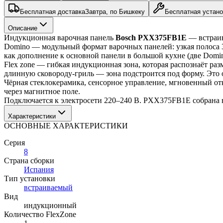
Бесплатная доставка
Завтра, по Бишкеку
Бесплатная устано
Описание
Индукционная варочная панель 
Bosch PXX375FB1E
 — встраи
Domino — модульный формат варочных панелей: узкая полоса 30
как дополнение к основной панели в большой кухне (две Domi
Flex zone — гибкая индукционная зона, которая распознаёт ра
длинную сковороду-гриль — зона подстроится под форму. Это 
Чёрная стеклокерамика, сенсорное управление, мгновенный отк
через магнитное поле.
Подключается к электросети 220–240 В. PXX375FB1E собрана в
Характеристики
ОСНОВНЫЕ ХАРАКТЕРИСТИКИ
Серия
8
Страна сборки
Испания
Тип установки
встраиваемый
Вид
индукционный
Количество FlexZone