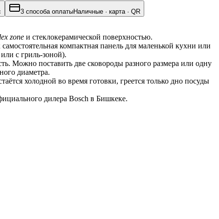
с
3 способа оплаты
Наличные · карта · QR
lex zone
 и стеклокерамической поверхностью.
 самостоятельная компактная панель для маленькой кухни или 
или с гриль-зоной).
сть. Можно поставить две сковороды разного размера или одну 
ного диаметра.
ётся холодной во время готовки, греется только дно посуды 
фициального дилера Bosch в Бишкеке.