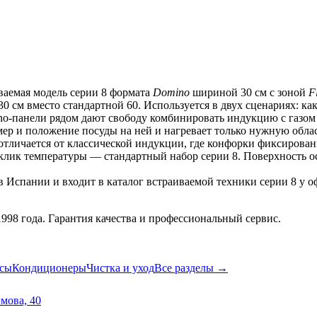
ваемая модель серии 8 формата 
Domino
 шириной 30 см с зоной 
F
 см вместо стандартной 60. Используется в двух сценариях: как
no-панели рядом дают свободу комбинировать индукцию с газом 
змер и положение посуды на ней и нагревает только нужную обла
отличается от классической индукции, где конфорки фиксирован
лик температуры — стандартный набор серии 8. Поверхность оста
 Испании и входит в каталог встраиваемой техники серии 8 у о
98 года. Гарантия качества и профессиональный сервис.
сы
Кондиционеры
Чистка и уход
Все разделы →
имова, 40