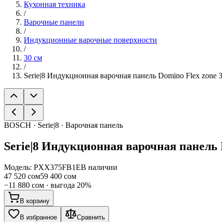
Кухонная техника
/
Варочные панели
/
Индукционные варочные поверхности
/
30 см
/
Serie|8 Индукционная варочная панель Domino Flex zone 
BOSCH · Serie|8 · Варочная панель
Serie|8
Индукционная варочная панель D
Модель:
PXX375FB1E
В наличии
47 520 сом
59 400 сом
−
11 880 сом
· выгода
20
%
В корзину
В избранное
Сравнить