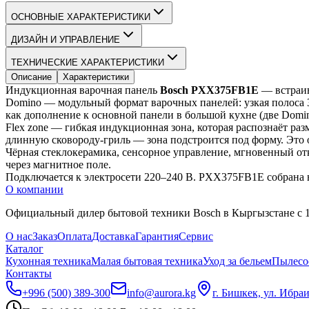
ОСНОВНЫЕ ХАРАКТЕРИСТИКИ
ДИЗАЙН И УПРАВЛЕНИЕ
ТЕХНИЧЕСКИЕ ХАРАКТЕРИСТИКИ
Описание
Характеристики
Индукционная варочная панель 
Bosch PXX375FB1E
 — встраи
Domino — модульный формат варочных панелей: узкая полоса 30
как дополнение к основной панели в большой кухне (две Domi
Flex zone — гибкая индукционная зона, которая распознаёт ра
длинную сковороду-гриль — зона подстроится под форму. Это 
Чёрная стеклокерамика, сенсорное управление, мгновенный отк
через магнитное поле.
Подключается к электросети 220–240 В. PXX375FB1E собрана в
О компании
Официальный дилер бытовой техники Bosch в Кыргызстане с 19
О нас
Заказ
Оплата
Доставка
Гарантия
Сервис
Каталог
Кухонная техника
Малая бытовая техника
Уход за бельем
Пылесо
Контакты
+996 (500) 389-300
info@aurora.kg
г. Бишкек, ул. Ибра