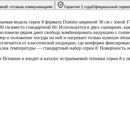
вка
К готовым коммуникациям
Гарантия 2 года
Официальный серви
ваемая модель серии 8 формата 
Domino
 шириной 30 см с зоной 
F
 см вместо стандартной 60. Используется в двух сценариях: как
no-панели рядом дают свободу комбинировать индукцию с газом 
змер и положение посуды на ней и нагревает только нужную обла
отличается от классической индукции, где конфорки фиксирован
лик температуры — стандартный набор серии 8. Поверхность оста
 Испании и входит в каталог встраиваемой техники серии 8 у о