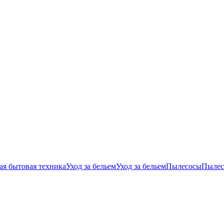
ая бытовая техника
Уход за бельем
Уход за бельем
Пылесосы
Пылес