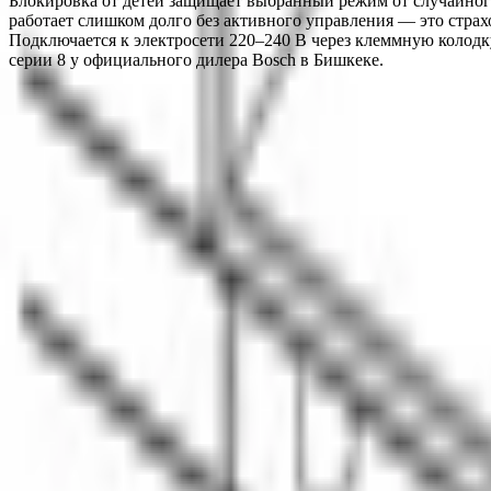
Блокировка от детей защищает выбранный режим от случайного
работает слишком долго без активного управления — это страх
Подключается к электросети 220–240 В через клеммную колодк
серии 8 у официального дилера Bosch в Бишкеке.
О компании
Официальный дилер бытовой техники Bosch в Кыргызстане с 19
О нас
Заказ
Оплата
Доставка
Гарантия
Сервис
Каталог
Кухонная техника
Малая бытовая техника
Уход за бельем
Пылесо
Контакты
+996 (500) 389-300
info@aurora.kg
г. Бишкек, ул. Ибра
Пн-Сб: 10:00 - 19:00 Вс: 10:00 - 18:00
Соцсети