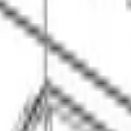
0 см, черная
вка
К готовым коммуникациям
Гарантия 2 года
Официальный серви