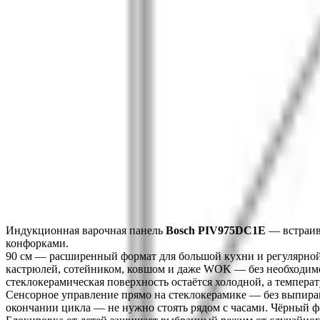
ОСНОВНЫЕ ХАРАКТЕРИСТИКИ
ДИЗАЙН И УПРАВЛЕНИЕ
РЕЖИМЫ И ФУНКЦИИ
КОНФИГУРАЦИЯ КОНФОРОК
МОЩНОСТЬ КОНФОРОК
БЕЗОПАСНОСТЬ
ТЕХНИЧЕСКИЕ ХАРАКТЕРИСТИКИ
Монтаж
Описание
Характеристики
Монтаж
Индукционная варочная панель 
Bosch PIV975DC1E
 — встраив
конфорками.
90 см — расширенный формат для большой кухни и регулярной 
кастрюлей, сотейником, ковшом и даже WOK — без необходимо
стеклокерамическая поверхность остаётся холодной, а темпера
Сенсорное управление прямо на стеклокерамике — без выпираю
окончании цикла — не нужно стоять рядом с часами. Чёрный ф