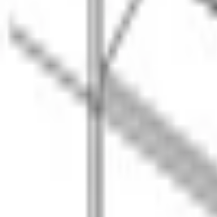
Функция поддержания тепла
Да
Функция PowerBoost
Да
Функция QuickStart
Да
Таймер
с функцией отключения для каждой конфорки
КОНФИГУРАЦИЯ КОНФОРОК
Трехконтурная конфорка
1
МОЩНОСТЬ КОНФОРОК
Задняя левая
, кВт
1.8
Задняя правая
, кВт
1.4
Передняя левая
, кВт
1.8
Передняя правая
, кВт
2.2
Центральная
, кВт