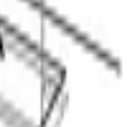
ерхностью из стеклокерамики и пятью индукционными 
пространство для одновременной работы со сковородой, 
посуды напрямую через магнитное поле, поэтому 
ля каждой конфорки и автоматически выключает её по 
 столешницы.
овки. Защитное отключение срабатывает, если конфорка 
 собрана в Испании и входит в каталог встраиваемой техники 