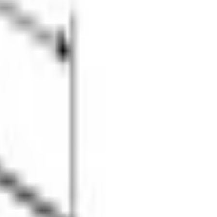
с
3 способа оплаты
Наличные · карта · QR