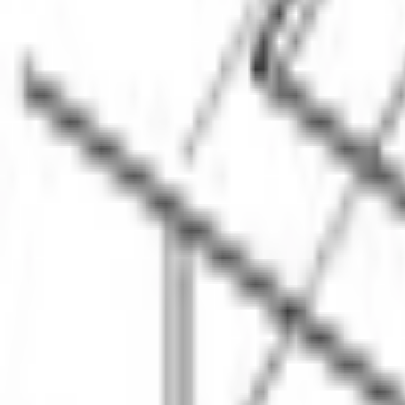
Габариты ниши для встраивания (Д *Ш * Г)
, см
88 х 49-50
Количество конфорок
5
Функция распознавания посуды
Да
ДИЗАЙН И УПРАВЛЕНИЕ
Цвет
черный
Материал поверхности
стеклокерамика
Рамка
Да
Возможность комбинировать с другими панелями
Да
Система управления
DirectSelect Premium
РЕЖИМЫ И ФУНКЦИИ
Количество ступеней мощности
, шт
17
Сенсор PerfectFry
5 температурных диапазонов