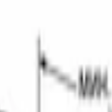
ая бытовая техника
Уход за бельем
Уход за бельем
Пылесосы
Пылес