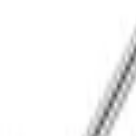
Описание
Индукционная варочная панель 
Bosch PIV975DC1E
 — встраив
конфорками.
90 см — расширенный формат для большой кухни и регулярной 
кастрюлей, сотейником, ковшом и даже WOK — без необходимо
стеклокерамическая поверхность остаётся холодной, а темпера
Сенсорное управление прямо на стеклокерамике — без выпираю
окончании цикла — не нужно стоять рядом с часами. Чёрный ф
Блокировка от детей защищает выбранный режим от случайного
работает слишком долго без активного управления — это страх
Подключается к электросети 220–240 В через клеммную колодк
серии 8 у официального дилера Bosch в Бишкеке.
Характеристики
ОСНОВНЫЕ ХАРАКТЕРИСТИКИ
Серия
8
Страна сборки
Испания
Тип установки
встраиваемый
Вид
индукционный