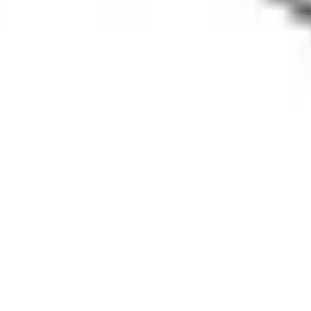
Кухонная техника
/
Варочные панели
/
Индукционные варочные поверхности
/
90 см
/
Serie|8 Индукционная варочная панель 90 см, черная
BOSCH · Serie|8 · Варочная панель
Serie|8
Индукционная варочная панель 9
Модель:
PIV975DC1E
В наличии
129 200 сом
161 500 сом
−
32 300 сом
· выгода
20
%
В корзину
В избранное
Сравнить
Бесплатная доставка
Завтра, по Бишкеку
Бесплатная устано