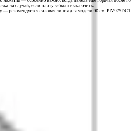
 нажатия — особенно важно, когда панель ещё горячая после гот
овка на случай, если плиту забыли выключить.
у — рекомендуется силовая линия для модели 90 см. PIV975DC1E
98 года. Гарантия качества и профессиональный сервис.
сы
Кондиционеры
Чистка и уход
Все разделы →
имова, 40