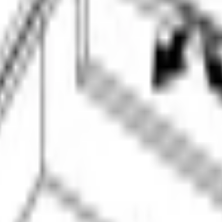
аемая флагманская модель серии 8 шириной 90 см с чёрной пов
готовки на несколько блюд одновременно. Пять конфорок дают 
сти ждать освобождения зоны. Индукционный нагрев греет дно 
тура регулируется почти мгновенно.
щих ручек и переключателей. Таймер настраивается отдельно д
асад создаёт акцент в современной кухне или дополняет тёмные
 нажатия — особенно важно, когда панель ещё горячая после гот
овка на случай, если плиту забыли выключить.
у — рекомендуется силовая линия для модели 90 см. PIV975DC1E