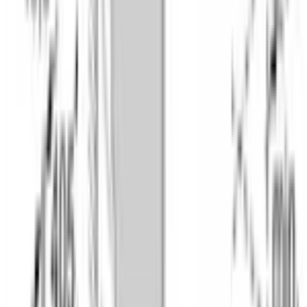
Горячий воздух Gentle
Да
Гриль с конвекцией /Термогриль
Да
Малый гриль
Да
Нижний жар
Да
Поддержание температуры
Да
Подогрев посуды
Да
Размораживание
Да
Режим для пиццы
Да
Air Fry
Да
ДОПОЛНИТЕЛЬНЫЕ ФУНКЦИИ
Автоматический быстрый разогрев
Да
Внутреннее освещение
led