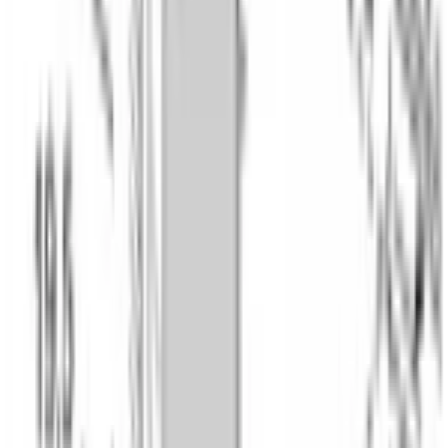
softmove
Остекление
, слоя
3
Температура нагрева наружного стекла
, ºC
30
Очистка
ecoclean (каталитическая очистка), гидролитическая
очистка
Расположение панели EcoClean
задняя стенка
Телескопические направляющие в комплекте
возможно приобрести отдельно
РЕЖИМЫ НАГРЕВА
4D-горячий воздух
Да
Бережное тушение
Да
Большой гриль
Да
Верхний/нижний жар
Да
Горячий воздух ECO
Да