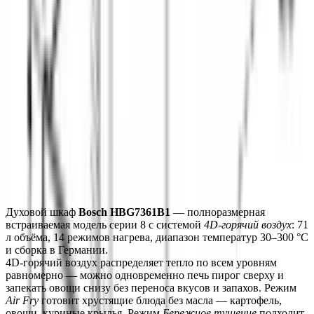
ОБЩИЕ ХАРАКТЕРИСТИКИ
ДИЗАЙН И УПРАВЛЕНИЕ
КОНСТРУКТИВНЫЕ ОСОБЕННОСТИ
РЕЖИМЫ НАГРЕВА
ДОПОЛНИТЕЛЬНЫЕ ФУНКЦИИ
БЕЗОПАСНОСТЬ
ТЕХНИЧЕСКИЕ ХАРАКТЕРИСТИКИ
Монтаж
Описание
Характеристики
Монтаж
Духовой шкаф 
Bosch HBG7361B1
 — полноразмерная 
встраиваемая модель серии 8 с системой 
4D-горячий воздух
: 71 
л объёма, 14 режимов нагрева, диапазон температур 30–300 °C 
и сборка в Германии.
4D-горячий воздух распределяет тепло по всем уровням 
равномерно — можно одновременно печь пирог сверху и 
запекать овощи снизу без переноса вкусов и запахов. Режим 
Air Fry
 готовит хрустящие блюда без масла — картофель, 
овощи, куриные крылья. Режим 
Бережное тушение
 подходит 