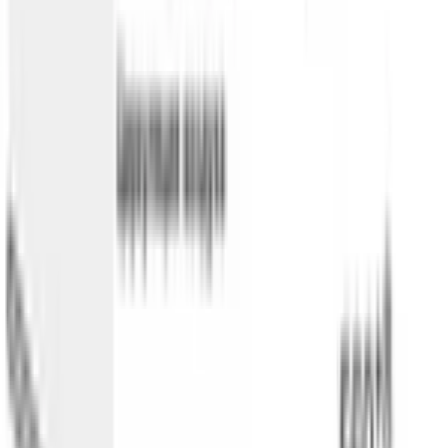
Каталог
/
Кухонная техника
/
Духовые шкафы
/
Духовой шкаф 60х60
/
Serie|8 Встраиваемый духовой шкаф 4D hot air 60 х 60
см, черный
BOSCH · Serie|8 · Духовой шкаф
Serie|8
Встраиваемый духовой шкаф
4D hot air 60 х 60 см, черный
Модель:
HBG7361B1
В наличии
141 520 сом
176 900 сом
−
35 380 сом
· выгода
20
%