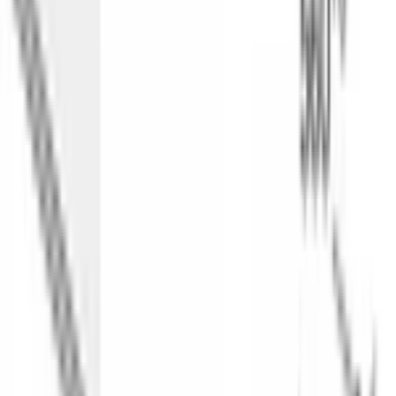
В корзину
В избранное
Сравнить
Бесплатная доставка
Завтра, по Бишкеку
Бесплатная установка
К готовым коммуникациям
Гарантия 2 года
Официальный сервис
3 способа оплаты
Наличные · карта · QR
Описание
Духовой шкаф 
Bosch HBG7361B1
 — полноразмерная 
встраиваемая модель серии 8 с системой 
4D-горячий воздух
: 71 
л объёма, 14 режимов нагрева, диапазон температур 30–300 °C 
и сборка в Германии.
4D-горячий воздух распределяет тепло по всем уровням 
равномерно — можно одновременно печь пирог сверху и 
запекать овощи снизу без переноса вкусов и запахов. Режим 
Air Fry
 готовит хрустящие блюда без масла — картофель, 
овощи, куриные крылья. Режим 
Бережное тушение
 подходит 
для блюд с длительной выдержкой, а 
приготовление при 
низкой температуре
 доводит мясо до точной готовности без 
перегрева снаружи.
Цветной TFT-дисплей 3,7" с сенсорным кольцом упрощает 