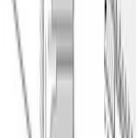
Цвет
черный
Цвет фурнитуры
нержавеющая сталь
Дисплей
3.7" цветной tft с сенсорным кольцом
Управление
электронное
Элементы управления
сенсорные
Часы
многофункциональные easy clock
Таймер
Да
Подключение к Home Connect
Да
КОНСТРУКТИВНЫЕ ОСОБЕННОСТИ
Внутренний объем
, л
71
Дверца
откидная
Амортизатор дверцы