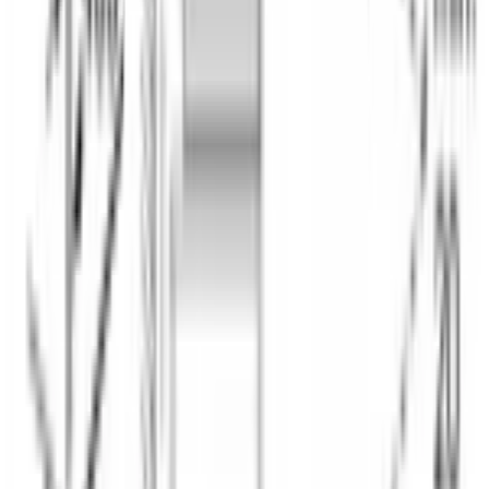
БЕЗОПАСНОСТЬ
Блокировка от детей
Да
Система охлаждения прибора
Да
ТЕХНИЧЕСКИЕ ХАРАКТЕРИСТИКИ
Размеры ниши для встраивания (В*Ш*Г)
, см
58.5-59.5 * 56-56.8 * 55
Размеры прибора (В*Ш*Г)
, см
59.5 * 59.4 * 54.8
Вес нетто
, кг
33
Длина сетевого шнура
, м
1
Мощность подключения
, кВт
3
Частота тока
, Гц
50
Напряжение
, В
220