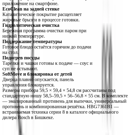
приложение на смартфоне.
EcoClean на задней стенке
Каталитическое покрытие расщепляет 
жировые брызги в процессе готовки.
Гидролитическая очистка
Бережная программа очистки паром при 
низкой температуре.
Поддержание температуры
Готовое блюдо остаётся горячим до подачи 
на стол.
Подогрев посуды
Тарелки и чашки готовы к подаче — соус и 
суп не остывают.
SoftMove и блокировка от детей
Дверца плавно опускается, панель 
управления блокируется.
Размеры прибора 59,5 × 59,4 × 54,8 см рассчитаны под 
стандартную нишу 58,5–59,5 × 56–56,8 × 55 см. В комплекте 
— эмалированный противень для выпечки, универсальный 
противень и комбинированная решётка. HBG7361B1 — 
встраиваемая техника серии 8 в каталоге официального 
дилера Bosch в Бишкеке.
О компании
Официальный дилер бытовой техники Bosch в Кыргызстане с