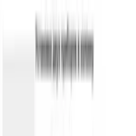
Поиск товаров
Поиск товаров...
Кухонная техника
Кухонная техника
Малая бытовая
техника
Малая бытовая техника
Уход за бельем
Уход за
бельем
Пылесосы
Пылесосы
Кондиционеры
Кондиционеры
Чистк
и уход
Чистка и уход
Посуда
Посуда
Главная
/