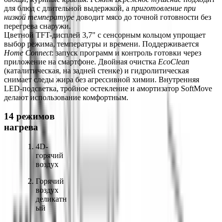
для блюд с длительной выдержкой, а 
приготовление при 
низкой температуре
 доводит мясо до точной готовности без 
перегрева снаружи.
Цветной TFT-дисплей 3,7" с сенсорным кольцом упрощает 
выбор режима, температуры и времени. Поддерживается 
Home Connect
: запуск программ и контроль готовки через 
приложение на смартфоне. Двойная очистка 
EcoClean
(каталитическая, на задней стенке) и гидролитическая 
снимает следы жира без агрессивной химии. Внутренняя 
LED-подсветка, тройное остекление и амортизатор SoftMove 
делают использование комфортным.
14 режимов 
нагрева
4D-
горячий 
воздух
Горячий 
воздух 
деликатн
ый