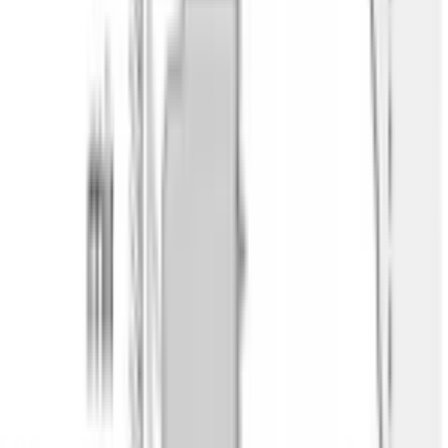
Гидролитическая очистка
Бережная программа очистки паром при 
низкой температуре.
Поддержание температуры
Готовое блюдо остаётся горячим до подачи 
на стол.
Подогрев посуды
Тарелки и чашки готовы к подаче — соус и 
суп не остывают.
SoftMove и блокировка от детей
Дверца плавно опускается, панель 
управления блокируется.
Размеры прибора 59,5 × 59,4 × 54,8 см рассчитаны под 
стандартную нишу 58,5–59,5 × 56–56,8 × 55 см. В комплекте 
— эмалированный противень для выпечки, универсальный 
противень и комбинированная решётка. HBG7361B1 — 
встраиваемая техника серии 8 в каталоге официального 
дилера Bosch в Бишкеке.
Характеристики
ОБЩИЕ ХАРАКТЕРИСТИКИ
Серия
8
Страна сборки
Германия