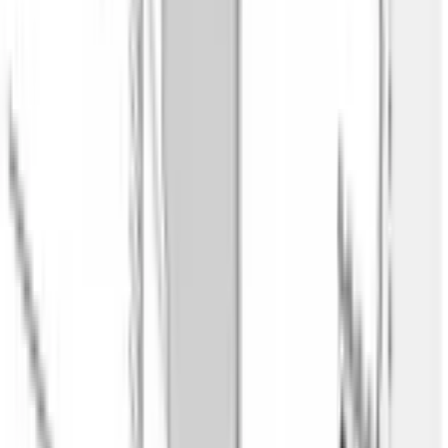
Тип установки
встраиваемый
Тип прибора
электрический
Размер
полноразмерный 60*60
Количество видов нагрева и комбинированных режимов
14
Виды нагрева
4d-горячий воздух, размораживание, воздушная
обжарка, гриль большой площади, горячий воздух
деликатный, гриль малой площади, стандартный нагрев,
обычный жар деликатный, пицца, приготовление при
низкой температуре, нижний нагрев, гриль + горячий
воздух, быстрый разогрев, подогрев
Диапазон температур
, °С
30-300
Горячий воздух (конвекция)
4d
Противни в комплекте
1 x эмалированный противень для выпечки, 1 x
комбинированная решетка, 1 x универсальный
противень
ДИЗАЙН И УПРАВЛЕНИЕ