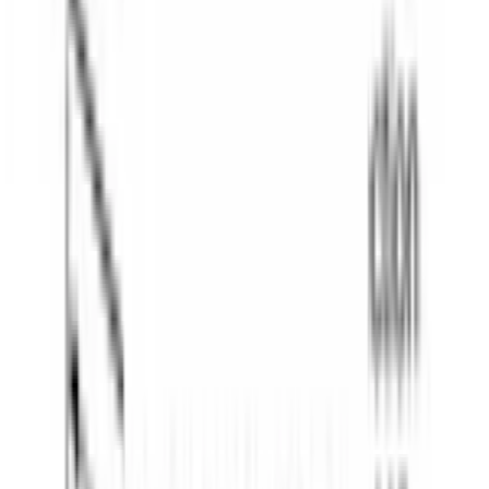
1998 года. Гарантия качества и профессиональный сервис.
О нас
Заказ
Оплата
Доставка
Гарантия
Сервис
Каталог
Кухонная техника
Малая бытовая техника
Уход за
бельем
Пылесосы
Кондиционеры
Чистка и уход
Все разделы →
Контакты
+996 (500) 389-300
info@aurora.kg
г. Бишкек, ул.
Ибраимова, 40
Пн-Сб: 10:00 - 19:00 Вс: 10:00 - 18:00
Соцсети