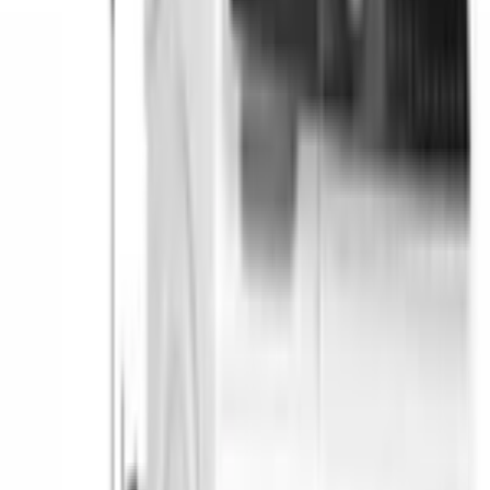
Бесплатная доставка
Завтра, по Бишкеку
Бесплатная установка
К готовым коммуникациям
Гарантия 2 года
Официальный сервис
3 способа оплаты
Наличные · карта · QR
Описание
Стиральная машина 
Bosch WGK264Z0ME
 — модель серии 6 
для большой семьи: загрузка 11 кг, отжим 1400 об/мин и 
фронтальная загрузка в белом отдельностоящем корпусе.
11 кг за один цикл — это пуховое одеяло, постельное бельё на 
двуспальную кровать или ежедневная стирка семьи из 5–6 
человек без дробления на партии. Уровень шума на программе 
Хлопок 60 °C при полной загрузке: 51 дБ во время стирки и 
73 дБ на отжиме — машину спокойно ставят в кухню или 
санузел рядом со спальней. Высота 84,5 см и ширина 59,8 см 
вписываются в стандартный отсек.
Полная защита 
AquaStop
 контролирует протечки на всём пути 
воды — от подключения до сливного шланга. Система 
ActiveWater
 подбирает объём воды по реальному весу белья и 
типу ткани, а подавление дисбаланса автоматически 
распределяет бельё перед отжимом, снижая вибрацию и 
продлевая ресурс подвески. Контроль пенообразования следит 