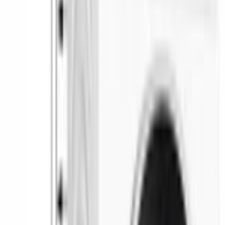
за уровнем пены и компенсирует переизбыток моющего 
средства.
Программы
Антиалл
ергенная 
(AllergyP
lus)
Стирка в 
холодной 
воде
Детская 
одежда
Джинсы
Лёгкая 
глажка
Ночная 
програм
ма