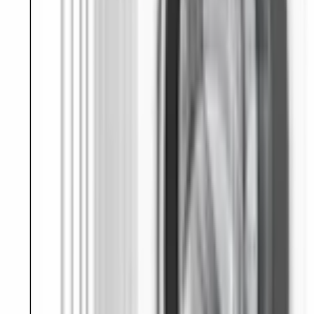
БЕЗОПАСНОСТЬ
Автоматическая блокировка загрузочного люка
Да
Блокировка от детей
Да
Защита от протечек воды AquaStop
aquastop
ДИЗАЙН И УПРАВЛЕНИЕ
Дисплей
многофункциональный led
Система ActiveWater / WaterPerfect
Да
Функция Home Connect
Да
Цвет
белый
Элементы управления
сенсорные/механические
ДОПОЛНИТЕЛЬНЫЕ ХАРАКТЕРИСТИКИ
Глубина с открытой дверцей
, см