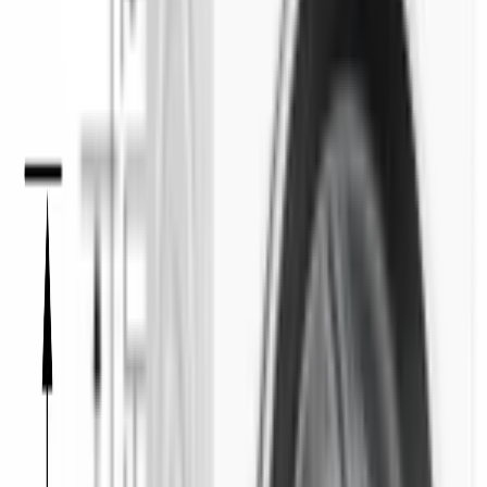
Очистка 
барабана
Предвар
ительная 
стирка
Особенности
SpeedPerfect
Сокращает время цикла, когда бельё слабо 
загрязнено.
Home Connect
Удалённый запуск и контроль программ 
через приложение на смартфоне.
AquaStop
Полная защита от протечек по всему 
контуру воды.
ActiveWater
Подбор объёма воды по весу белья — 
экономия и воды, и электричества.
Подавление дисбаланса
Бельё перед отжимом распределяется 
автоматически — меньше вибрации и 