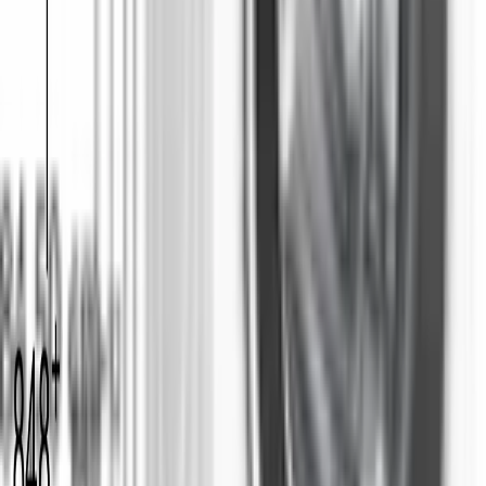
106.3
ФУНКЦИИ
Дозирование воды по степени загрузки и типу ткани
Да
Контроль пенообразования
Да
Легкая глажка
Да
Подавление дисбаланса при отжиме
Да
Технология VarioPerfect
speedperfect
ПРОГРАММЫ
Антиаллергенная / AllergyPlus / Чувствительная
Да
В холодной воде
Да
Детская одежда
Да
Джинсы
Да