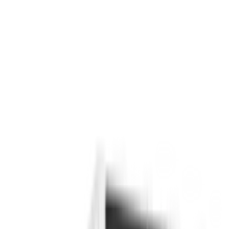
Поиск товаров
Поиск товаров...
Кухонная техника
Кухонная техника
Малая бытовая
техника
Малая бытовая техника
Уход за бельем
Уход за
бельем
Пылесосы
Пылесосы
Кондиционеры
Кондиционеры
Чистк
и уход
Чистка и уход
Посуда
Посуда
Главная
/