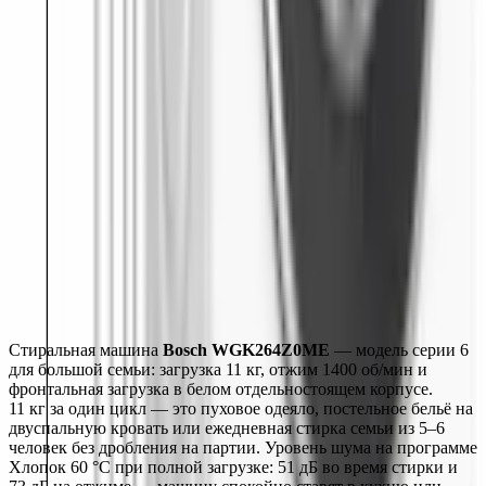
ОБЩИЕ ХАРАКТЕРИСТИКИ
БЕЗОПАСНОСТЬ
ДИЗАЙН И УПРАВЛЕНИЕ
ДОПОЛНИТЕЛЬНЫЕ ХАРАКТЕРИСТИКИ
ФУНКЦИИ
ПРОГРАММЫ
ТЕХНИЧЕСКИЕ ХАРАКТЕРИСТИКИ
Монтаж
Описание
Характеристики
Монтаж
Стиральная машина 
Bosch WGK264Z0ME
 — модель серии 6 
для большой семьи: загрузка 11 кг, отжим 1400 об/мин и 
фронтальная загрузка в белом отдельностоящем корпусе.
11 кг за один цикл — это пуховое одеяло, постельное бельё на 
двуспальную кровать или ежедневная стирка семьи из 5–6 
человек без дробления на партии. Уровень шума на программе 
Хлопок 60 °C при полной загрузке: 51 дБ во время стирки и 