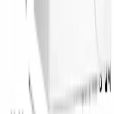
+996 (500) 389-300
info@aurora.kg
г. Бишкек, ул.
Ибраимова, 40
Пн-Сб: 10:00 - 19:00 Вс: 10:00 - 18:00
Соцсети