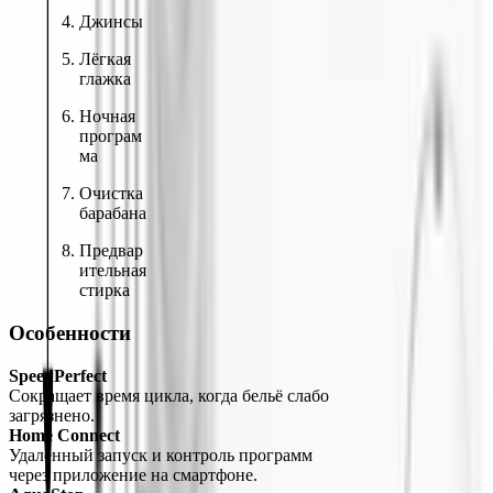
Джинсы
Лёгкая 
глажка
Ночная 
програм
ма
Очистка 
барабана
Предвар
ительная 
стирка
Особенности
SpeedPerfect
Сокращает время цикла, когда бельё слабо 
загрязнено.
Home Connect
Удалённый запуск и контроль программ 
через приложение на смартфоне.