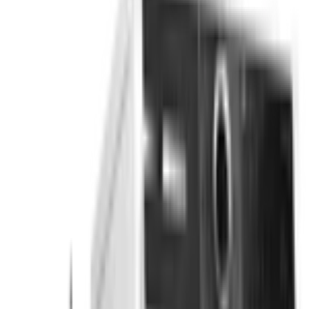
Каталог
/
Уход за бельем
/
Стиральные машины
/
Serie|6 Стиральная машина 11 кг 1400 об/мин белая
BOSCH · Serie|6 · Стиральная машина
Serie|6
Стиральная машина 11 кг 1400
об/мин белая
Модель:
WGK264Z0ME
В наличии
81 520 сом
101 900 сом
−
20 380 сом
· выгода
20
%
В корзину
В избранное
Сравнить