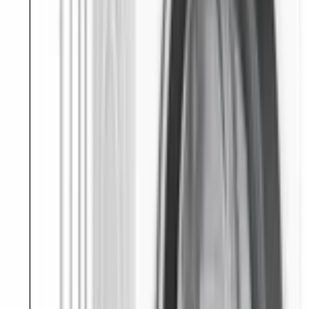
шума.
Управление комбинированное: поворотный селектор и 
сенсорные кнопки рядом с многофункциональным LED-
дисплеем. Глубина с открытой дверцей — 106,3 см. 
WGK264Z0ME входит в линейку крупной бытовой техники 
для ухода за бельём в каталоге официального дилера Bosch в 
Бишкеке.
Характеристики
ОБЩИЕ ХАРАКТЕРИСТИКИ
Серия
6
Высота
, см
84.5
Ширина
, см
59.8
Максимальная загрузка при стирке
, кг
11
Максимальная скорость отжима
, об/мин
1400
Тип загрузки
фронтальный
Тип установки
отдельностоящий