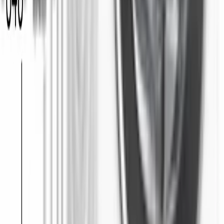
Ночная программа
Да
Очистка барабана
Да
Предварительная стирка
Да
ТЕХНИЧЕСКИЕ ХАРАКТЕРИСТИКИ
Уровень шума при отжиме, Хлопок 60°C при полной загрузке
,
Дб
73
Уровень шума при стирке, Хлопок 60°C при полной загрузке
,
Дб
51
Длина сетевого шнура
, м
1.6
Номинальное напряжение
, В
220-240
Номинальный ток
, А
10
Частота
, Гц
50-60
Вес нетто
, кг
74.6