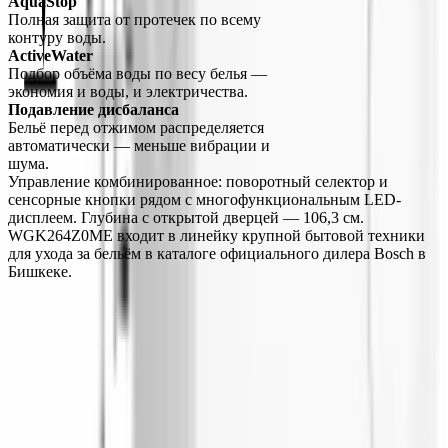
AquaStop
Полная защита от протечек по всему 
контуру воды.
ActiveWater
Подбор объёма воды по весу белья — 
экономия и воды, и электричества.
Подавление дисбаланса
Бельё перед отжимом распределяется 
автоматически — меньше вибрации и 
шума.
Управление комбинированное: поворотный селектор и 
сенсорные кнопки рядом с многофункциональным LED-
дисплеем. Глубина с открытой дверцей — 106,3 см. 
WGK264Z0ME входит в линейку крупной бытовой техники 
для ухода за бельём в каталоге официального дилера Bosch в 
Бишкеке.
О компании
Официальный дилер бытовой техники Bosch в Кыргызстане с
1998 года. Гарантия качества и профессиональный сервис.
О нас
Заказ
Оплата
Доставка
Гарантия
Сервис
Каталог
Кухонная техника
Малая бытовая техника
Уход за
бельем
Пылесосы
Кондиционеры
Чистка и уход
Все разделы →
Контакты