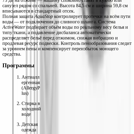
73 дБ на отжиме — машину спокойно ставят в кухню или 
санузел рядом со спальней. Высота 84,5 см и ширина 59,8 см 
вписываются в стандартный отсек.
Полная защита 
AquaStop
 контролирует протечки на всём пути 
воды — от подключения до сливного шланга. Система 
ActiveWater
 подбирает объём воды по реальному весу белья и 
типу ткани, а подавление дисбаланса автоматически 
распределяет бельё перед отжимом, снижая вибрацию и 
продлевая ресурс подвески. Контроль пенообразования следит 
за уровнем пены и компенсирует переизбыток моющего 
средства.
Программы
Антиалл
ергенная 
(AllergyP
lus)
Стирка в 
холодной 
воде
Детская 
одежда