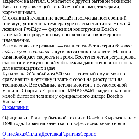
акцентом на металл. Сочетается с другой бытовой техникой 
Bosch в нержавеющей линейке: чайниками, тостерами, 
кофемашинами.
Стеклянный кувшин не передаёт продуктам посторонний 
привкус, устойчив к температуре и легко чистится. Нож с 4 
лезвиями 
ProEdge
 — фирменная конструкция Bosch с 
заточкой по продуманному профилю для равномерного 
измельчения.
Автоматические режимы — главное удобство серии 6: 
колка 
льда
, 
смузи
 и 
очистка
 запускаются одной кнопкой. Машина 
сама подбирает скорость и время. Бесступенчатая регулировка 
скорости и импульсный/турбо-режим дают точный контроль 
для нестандартных задач.
Бутылочка 
2Go
 объёмом 500 мл — готовый смузи можно 
сразу налить в бутылку и взять с собой на работу или на 
тренировку. Все съёмные детали моются в посудомоечной 
машине. Сборка в Евросоюзе. MMB6384M входит в каталог 
малой бытовой техники у официального дилера Bosch в 
Бишкеке.
О компании
Официальный дилер бытовой техники Bosch в Кыргызстане с
1998 года. Гарантия качества и профессиональный сервис.
О нас
Заказ
Оплата
Доставка
Гарантия
Сервис