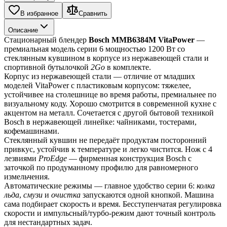
В избранное
Сравнить
Описание
Стационарный блендер 
Bosch MMB6384M VitaPower
 — 
премиальная модель серии 6 мощностью 1200 Вт со 
стеклянным кувшином в корпусе из нержавеющей стали и 
спортивной бутылочкой 
2Go
 в комплекте.
Корпус из нержавеющей стали — отличие от младших 
моделей VitaPower с пластиковым корпусом: тяжелее, 
устойчивее на столешнице во время работы, премиальнее по 
визуальному коду. Хорошо смотрится в современной кухне с 
акцентом на металл. Сочетается с другой бытовой техникой 
Bosch в нержавеющей линейке: чайниками, тостерами, 
кофемашинами.
Стеклянный кувшин не передаёт продуктам посторонний 
привкус, устойчив к температуре и легко чистится. Нож с 4 
лезвиями 
ProEdge
 — фирменная конструкция Bosch с 
заточкой по продуманному профилю для равномерного 
измельчения.
Автоматические режимы — главное удобство серии 6: 
колка 
льда
, 
смузи
 и 
очистка
 запускаются одной кнопкой. Машина 
сама подбирает скорость и время. Бесступенчатая регулировка 
скорости и импульсный/турбо-режим дают точный контроль 
для нестандартных задач.