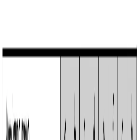
Поиск товаров
Поиск товаров...
Кухонная техника
Кухонная техника
Малая бытовая
техника
Малая бытовая техника
Уход за бельем
Уход за
бельем
Пылесосы
Пылесосы
Кондиционеры
Кондиционеры
Чистк
и уход
Чистка и уход
Посуда
Посуда
Главная
/