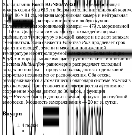
Холодильник 
Bosch KGN86AW32U
 — отдельностоящая 
модель серии 6 на 619 л в белом исполнении: широкий корпус 
186 × 86 × 81 см, нижняя морозильная камера и нейтральная 
светлая палитра, которая впишется в любую кухню.
Полезный объём холодильной камеры — 479 л, морозильной 
— 140 л. Два независимых контура охлаждения держат 
стабильную температуру в каждой камере и не дают запахам 
смешиваться. Зона свежести 
VitaFresh Plus
 продлевает срок 
хранения овощей, зелени и мяса при пониженной 
температуре и контролируемой влажности. Большой ящик 
BigBox
 в морозильнике вмещает крупные пакеты и противни.
Система 
MultiAirflow
 равномерно распределяет холодный 
воздух по полкам — продукты охлаждаются с одинаковой 
скоростью независимо от расположения. Оба отсека 
размораживаются автоматически благодаря системе 
NoFrost
 в 
двух камерах. При отключении электричества автономное 
сохранение холода длится до 30 часов, а функция 
SuperFreezing
 быстро доводит свежие продукты до глубокой 
заморозки. Мощность замораживания — 20 кг за сутки.
Внутри
4 полки 
в 