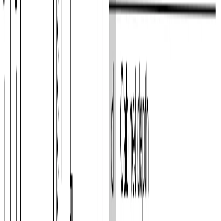
3
Количество полок на дверце
6
Количество регулируемых полок в холодильной камере
2
Количество фиксированных полок в холодильной камере
1
Общее количество полок в холодильной камере
3
Полка для бутылок
Да
Полки из высокопрочного стекла
Да
ТЕХНИЧЕСКИЕ ХАРАКТЕРИСТИКИ
Годовой расход эл.энергии
, кВт/ч
378
Тип компрессора
стандартный
Количество компрессоров
1
Количество контуров охлаждения
2