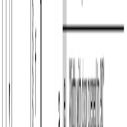
ОБЩИЕ ХАРАКТЕРИСТИКИ
ВМЕСТИМОСТЬ
ДИЗАЙН И УПРАВЛЕНИЕ
БЕЗОПАСНОСТЬ
ГАБАРИТЫ, ВЕС
ЗОНА СВЕЖЕСТИ
КОНСТРУКЦИЯ
МОРОЗИЛЬНАЯ КАМЕРА
ОБОРУДОВАНИЕ МОРОЗИЛЬНОЙ КАМЕРЫ
ХОЛОДИЛЬНАЯ КАМЕРА
ОБОРУДОВАНИЕ ХОЛОДИЛЬНОЙ КАМЕРЫ
ТЕХНИЧЕСКИЕ ХАРАКТЕРИСТИКИ
Монтаж
Описание
Характеристики
Монтаж