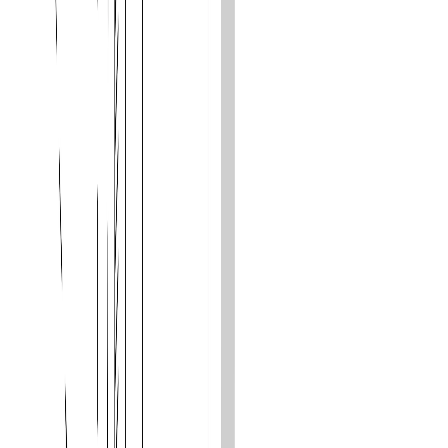
О нас
Заказ
Оплата
Доставка
Гарантия
Сервис
Каталог
Кухонная техника
Малая бытовая техника
Уход за
бельем
Пылесосы
Кондиционеры
Чистка и уход
Все разделы →
Контакты
+996 (500) 389-300
info@aurora.kg
г. Бишкек, ул.
Ибраимова, 40
Пн-Сб: 10:00 - 19:00 Вс: 10:00 - 18:00
Соцсети