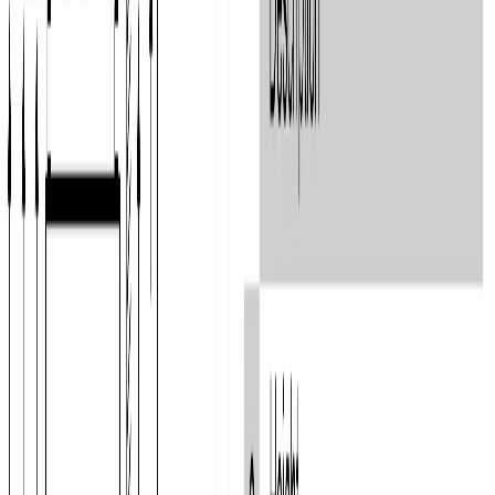
отдельностоящий
Функция «Отпуск»
Да
Страна сборки
Турция
ВМЕСТИМОСТЬ
Общий полезный объем
, л
619
Полезный объем морозильной камеры
, л
140
Полезный объем холодильной камеры
, л
479
ДИЗАЙН И УПРАВЛЕНИЕ
Обработка от отпечатков пальцев
Да
Дисплей
Да
БЕЗОПАСНОСТЬ
Индикация открытой двери