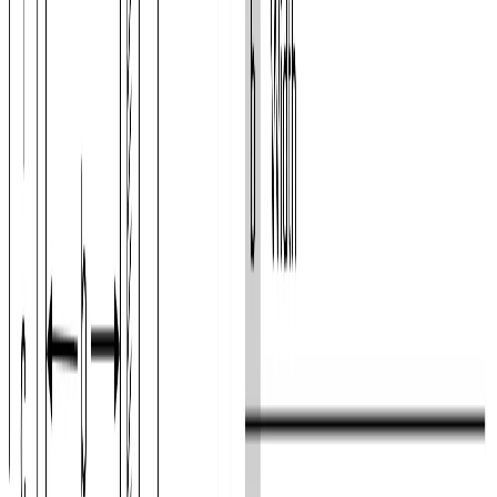
Дверной упор
справа
Фильтр Airfresh
Да
МОРОЗИЛЬНАЯ КАМЕРА
Автономное сохранение холода
, ч
30
Аккумуляторы холода
2
Ледогенератор
Да
Мощность замораживания
, кг/ 24 ч
20
Мощность морозильной камеры
****
Система охлаждения м.к.
nofrost
Система размораживания м.к.
автоматическая
Тип ледогенератора
ручной
Функция суперзамораживания SuperFreezing
Да