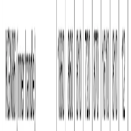
стальной
белый
Уведомить о поступлении
В избранное
Сравнить
Бесплатная доставка
Завтра, по Бишкеку
Бесплатная установка
К готовым коммуникациям
Гарантия 2 года
Официальный сервис
3 способа оплаты
Наличные · карта · QR
Описание
Холодильник 
Bosch KGN86AW32U
 — отдельностоящая 
модель серии 6 на 619 л в белом исполнении: широкий корпус 
186 × 86 × 81 см, нижняя морозильная камера и нейтральная 
светлая палитра, которая впишется в любую кухню.
Полезный объём холодильной камеры — 479 л, морозильной 
— 140 л. Два независимых контура охлаждения держат 
стабильную температуру в каждой камере и не дают запахам 
смешиваться. Зона свежести 
VitaFresh Plus
 продлевает срок 
хранения овощей, зелени и мяса при пониженной 
температуре и контролируемой влажности. Большой ящик 
BigBox
 в морозильнике вмещает крупные пакеты и противни.