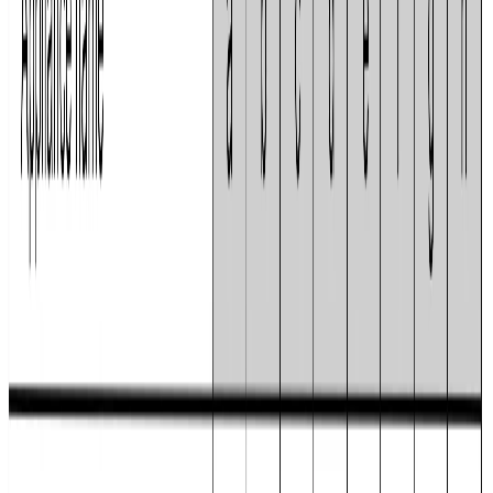
Каталог
/
Кухонная техника
/
Холодильники и морозильники
/
Отдельностоящие холодильники
/
Serie|6 Отдельностоящий холодильник с нижней
морозильной камерой 186 х 86 х 80 см, нержавеющая
сталь
BOSCH · Serie|6 · Холодильник
Serie|6
Отдельностоящий холодильник
с нижней морозильной камерой 186 х
86 х 80 см, нержавеющая сталь
Модель:
KGN86AI32U
Нет в наличии
Цвет