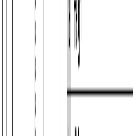
световая и звуковая
Сигнализация об ошибке
световая и звуковая
ГАБАРИТЫ, ВЕС
Высота
, см
186
Ширина
, см
86
Глубина
, см
81
Вес нетто
, кг
114
ЗОНА СВЕЖЕСТИ
Зона свежести
Да
Тип зоны свежести
vitafresh plus
КОНСТРУКЦИЯ
Возможность перенавешивания двери
Да