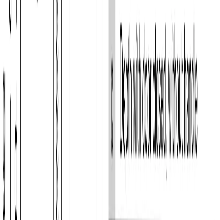
ОБОРУДОВАНИЕ МОРОЗИЛЬНОЙ КАМЕРЫ
Большой ящик BigBox
Да
Количество ящиков в морозильной камере
2
ХОЛОДИЛЬНАЯ КАМЕРА
Система охлаждения х.к.
no frost
Система размораживания х.к.
автоматическая
Система MultiAirflow
Да
Функция суперохлаждения
Да
ОБОРУДОВАНИЕ ХОЛОДИЛЬНОЙ КАМЕРЫ
Внутреннее освещение холодильной камеры
светодиодное
Выдвижные полки EasyAccess
Да
Количество подставок для яиц