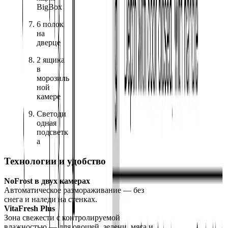
BigBox
6 полок 
на 
дверце
2 ящика 
в 
морозиль
ной 
камере
Светоди
одная 
подсветк
а
Технологии и удобство
NoFrost в двух камерах
Автоматическое размораживание — без 
снега и наледи на стенках.
VitaFresh Plus
Зона свежести с контролируемой 
влажностью — для овощей, зелени, мяса и 