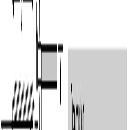
Напомнит, если дверца осталась 
приоткрытой.
Управление электронное с дисплеем на двери, 
перенавешивание дверей возможно. Годовой расход 
электроэнергии — 378 кВт·ч. Белый металл — универсальное 
решение для светлой кухонной линейки и интерьеров в 
нейтральной палитре, где стальной фасад выглядел бы 
слишком технологично. KGN86AW32U собран в Турции и 
входит в линейку крупной бытовой техники в каталоге 
официального дилера Bosch в Бишкеке.
Характеристики
ОБЩИЕ ХАРАКТЕРИСТИКИ
Серия
6
Цвет
стальной
Материал дверей
нержавеющая сталь
Количество камер
2
Расположение морозильной камеры
снизу
Тип установки