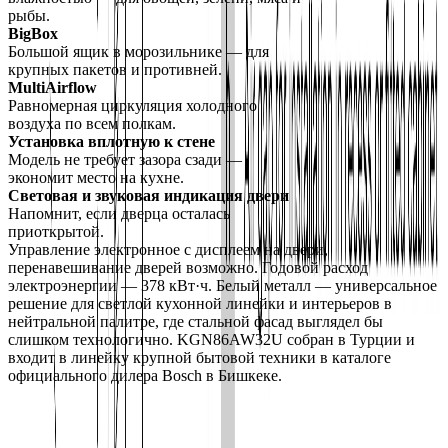
рыбы.
BigBox
Большой ящик в морозильнике — для 
крупных пакетов и противней.
MultiAirflow
Равномерная циркуляция холодного 
воздуха по всем полкам.
Установка вплотную к стене
Модель не требует зазора сзади — 
экономит место на кухне.
Световая и звуковая индикация двери
Напомнит, если дверца осталась 
приоткрытой.
Управление электронное с дисплеем на двери, 
перенавешивание дверей возможно. Годовой расход 
электроэнергии — 378 кВт·ч. Белый металл — универсальное 
решение для светлой кухонной линейки и интерьеров в 
нейтральной палитре, где стальной фасад выглядел бы 
слишком технологично. KGN86AW32U собран в Турции и 
входит в линейку крупной бытовой техники в каталоге 
официального дилера Bosch в Бишкеке.
О компании
Официальный дилер бытовой техники Bosch в Кыргызстане с
1998 года. Гарантия качества и профессиональный сервис.