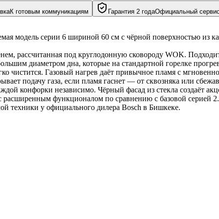
вка
К готовым коммуникациям
Гарантия 2 года
Официальный серви
, рассчитанная под круглодонную сковороду WOK. Подходит дл
 большим диаметром дна, которые на стандартной горелке прогре
гко чистится. Газовый нагрев даёт привычное пламя с мгновенной
ывает подачу газа, если пламя гаснет — от сквозняка или сбежа
дой конфорки независимо. Чёрный фасад из стекла создаёт акцен
с расширенным функционалом по сравнению с базовой серией 2.
ой техники у официального дилера Bosch в Бишкеке.