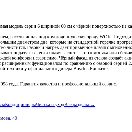
, рассчитанная под круглодонную сковороду WOK. Подходит дл
 большим диаметром дна, которые на стандартной горелке прогре
гко чистится. Газовый нагрев даёт привычное пламя с мгновенной
ывает подачу газа, если пламя гаснет — от сквозняка или сбежа
дой конфорки независимо. Чёрный фасад из стекла создаёт акцен
с расширенным функционалом по сравнению с базовой серией 2.
ой техники у официального дилера Bosch в Бишкеке.
98 года. Гарантия качества и профессиональный сервис.
сы
Кондиционеры
Чистка и уход
Все разделы →
имова, 40