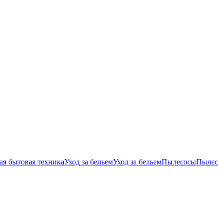
ая бытовая техника
Уход за бельем
Уход за бельем
Пылесосы
Пылес