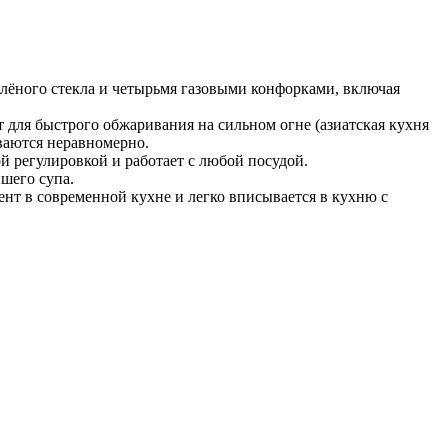
 — встраиваемая модель серии 6 шириной 60 см с чёрной поверхностью из калёного стекла и четырьмя газовыми конфорками, включая 
я быстрого обжаривания на сильном огне (азиатская кухня 
ваются неравномерно.
 регулировкой и работает с любой посудой. 
вшего супа.
т в современной кухне и легко вписывается в кухню с 