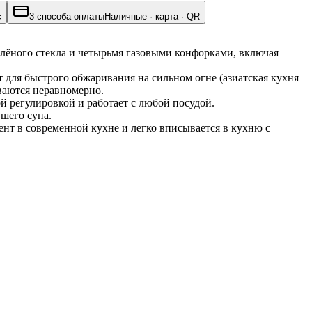
с
3 способа оплаты
Наличные · карта · QR
 — встраиваемая модель серии 6 шириной 60 см с чёрной поверхностью из калёного стекла и четырьмя газовыми конфорками, включая 
я быстрого обжаривания на сильном огне (азиатская кухня 
ваются неравномерно.
 регулировкой и работает с любой посудой. 
вшего супа.
т в современной кухне и легко вписывается в кухню с 