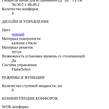
Габариты ниши для встраивания (Д *Ш * Г)
, см
56-56.2 x 48-49.2
Количество конфорок
4
ДИЗАЙН И УПРАВЛЕНИЕ
Цвет
черный
Материал поверхности
каленое стекло
Материал решеток
чугун
Возможность установки вровень со столешницей
Да
Система управления
FlameSelect
РЕЖИМЫ И ФУНКЦИИ
Количество ступеней мощности
, шт
9
КОНФИГУРАЦИЯ КОНФОРОК
WOK-конфорка