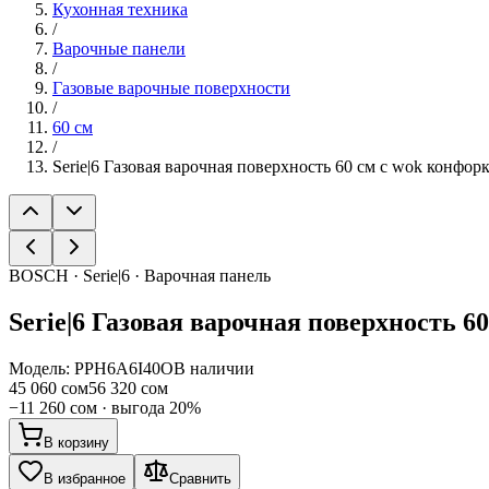
Кухонная техника
/
Варочные панели
/
Газовые варочные поверхности
/
60 см
/
Serie|6 Газовая варочная поверхность 60 см с wok конфор
BOSCH · Serie|6 · Варочная панель
Serie|6
Газовая варочная поверхность 60
Модель:
PPH6A6I40O
В наличии
45 060 сом
56 320 сом
−
11 260 сом
· выгода
20
%
В корзину
В избранное
Сравнить