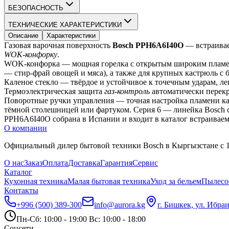
БЕЗОПАСНОСТЬ
ТЕХНИЧЕСКИЕ ХАРАКТЕРИСТИКИ
Описание
Характеристики
Газовая варочная поверхность 
Bosch PPH6A6I40O
WOK-конфорку
.
WOK-конфорка — мощная горелка с открытым широким пламенем
— стир-фрай овощей и мяса), а также для крупных кастрюль с
Каленое стекло — твёрдое и устойчивое к точечным ударам, ле
Термоэлектрическая защита 
газ-контроль
 автоматически перекр
Поворотные ручки управления — точная настройка пламени каж
тёмной столешницей или фартуком. Серия 6 — линейка Bosch 
PPH6A6I40O собрана в Испании и входит в каталог встраиваем
О компании
Официальный дилер бытовой техники Bosch в Кыргызстане с 19
О нас
Заказ
Оплата
Доставка
Гарантия
Сервис
Каталог
Кухонная техника
Малая бытовая техника
Уход за бельем
Пылесо
Контакты
+996 (500) 389-300
info@aurora.kg
г. Бишкек, ул. Ибра
Пн-Сб: 10:00 - 19:00 Вс: 10:00 - 18:00
Соцсети