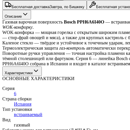
Бесплатная доставка
Завтра, по Бишкеку
Бесплатная устано
Описание
Газовая варочная поверхность 
Bosch PPH6A6I40O
WOK-конфорку
.
WOK-конфорка — мощная горелка с открытым широким пламенем
— стир-фрай овощей и мяса), а также для крупных кастрюль с
Каленое стекло — твёрдое и устойчивое к точечным ударам, ле
Термоэлектрическая защита 
газ-контроль
 автоматически перекр
Поворотные ручки управления — точная настройка пламени каж
тёмной столешницей или фартуком. Серия 6 — линейка Bosch 
PPH6A6I40O собрана в Испании и входит в каталог встраиваем
Характеристики
ОСНОВНЫЕ ХАРАКТЕРИСТИКИ
Серия
6
Страна сборки
Испания
Тип установки
встраиваемый
Вид
газовый