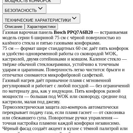
МОЩНОСТЬ КОНФОРОК
БЕЗОПАСНОСТЬ
ТЕХНИЧЕСКИЕ ХАРАКТЕРИСТИКИ
Описание
Характеристики
Газовая варочная панель 
Bosch PPQ7A6B20
 — встраиваемая 
модель серии 6 шириной 75 см с чёрной поверхностью из 
калёного стекла и пятью газовыми конфорками.
75 см — формат шире стандартных 60 см: даёт пять конфорок 
и удобство одновременной работы со сковородой WOK, 
кастрюлей, двумя сотейниками и ковшом. Каленое стекло — 
твёрже обычной стеклокерамики, устойчиво к точечным 
ударам и царапинам. Поверхность легко чистится: брызги и 
отпечатки снимаются микрофибровой салфеткой.
Газовый нагрев даёт привычное пламя с мгновенной 
регулировкой и работает с любой посудой — без ограничений 
по материалу дна, как у индукции. Пять конфорок разной 
мощности — большая под WOK или сковороду, средние под 
кастрюли, малая под джезву.
Термоэлектрическая защита 
газ-контроль
 автоматически 
перекрывает подачу газа, если пламя гаснет — от сквозняка 
или сбежавшего супа. Поворотные ручки управления — 
точная настройка пламени каждой конфорки независимо.
Чёрный фасад создаёт акцент в кухне с тёмной палитрой или 