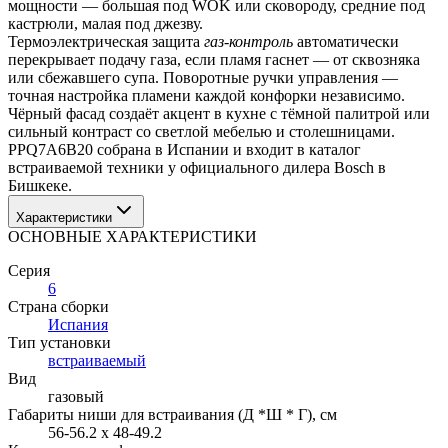
мощности — большая под WOK или сковороду, средние под 
кастрюли, малая под джезву.
Термоэлектрическая защита 
газ-контроль
 автоматически 
перекрывает подачу газа, если пламя гаснет — от сквозняка 
или сбежавшего супа. Поворотные ручки управления — 
точная настройка пламени каждой конфорки независимо.
Чёрный фасад создаёт акцент в кухне с тёмной палитрой или 
сильный контраст со светлой мебелью и столешницами. 
PPQ7A6B20 собрана в Испании и входит в каталог 
встраиваемой техники у официального дилера Bosch в 
Бишкеке.
Характеристики
ОСНОВНЫЕ ХАРАКТЕРИСТИКИ
Серия
6
Страна сборки
Испания
Тип установки
встраиваемый
Вид
газовый
Габариты ниши для встраивания (Д *Ш * Г)
, см
56-56.2 х 48-49.2