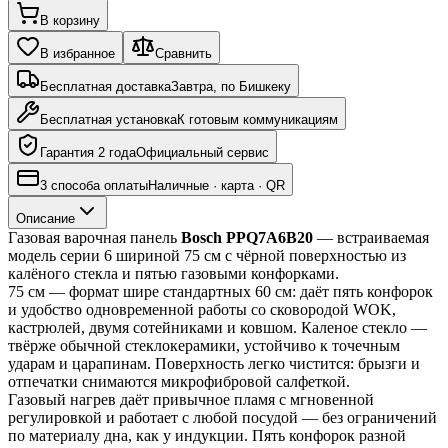
В корзину
В избранное
Сравнить
Бесплатная доставка
Завтра, по Бишкеку
Бесплатная установка
К готовым коммуникациям
Гарантия 2 года
Официальный сервис
3 способа оплаты
Наличные · карта · QR
Описание
Газовая варочная панель 
Bosch PPQ7A6B20
 — встраиваемая 
модель серии 6 шириной 75 см с чёрной поверхностью из 
калёного стекла и пятью газовыми конфорками.
75 см — формат шире стандартных 60 см: даёт пять конфорок 
и удобство одновременной работы со сковородой WOK, 
кастрюлей, двумя сотейниками и ковшом. Каленое стекло — 
твёрже обычной стеклокерамики, устойчиво к точечным 
ударам и царапинам. Поверхность легко чистится: брызги и 
отпечатки снимаются микрофибровой салфеткой.
Газовый нагрев даёт привычное пламя с мгновенной 
регулировкой и работает с любой посудой — без ограничений 
по материалу дна, как у индукции. Пять конфорок разной 