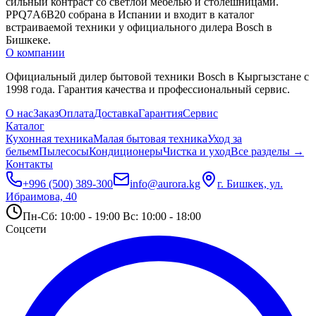
сильный контраст со светлой мебелью и столешницами. 
PPQ7A6B20 собрана в Испании и входит в каталог 
встраиваемой техники у официального дилера Bosch в 
Бишкеке.
О компании
Официальный дилер бытовой техники Bosch в Кыргызстане с
1998 года. Гарантия качества и профессиональный сервис.
О нас
Заказ
Оплата
Доставка
Гарантия
Сервис
Каталог
Кухонная техника
Малая бытовая техника
Уход за
бельем
Пылесосы
Кондиционеры
Чистка и уход
Все разделы →
Контакты
+996 (500) 389-300
info@aurora.kg
г. Бишкек, ул.
Ибраимова, 40
Пн-Сб: 10:00 - 19:00 Вс: 10:00 - 18:00
Соцсети