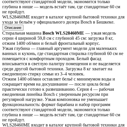
соответствуют стандартной модели, экономится только 
глубина в нише — модель встаёт там, где стандартные 60 см 
не пройдут.
WLS28460ME входит в каталог крупной бытовой техники для 
ухода за бельём у официального дилера Bosch в Бишкеке.
Описание
Стиральная машина 
Bosch WLS28460ME
 — узкая модель 
серии 4 шириной 59,8 см с глубиной 45 см: загрузка 8 кг, 
отжим 1400 об/мин и белый фронтальный корпус.
Узкая глубина — главный аргумент модели для маленьких 
ванных и кухонь, где стандартная стиралка глубиной 60 см не 
помещается с комфортным проходом. Белый фасад 
вписывается в светлую палитру помещения и не выделяется 
среди другой бытовой техники. Загрузка 8 кг хватает на 
ежедневную стирку семьи из 3–4 человек.
Отжим 1400 об/мин оставляет бельё с минимумом воды и 
сокращает время на досушивание — после цикла бельё 
практически готово к развешиванию. Серия 4 — рабочая 
ежедневная линейка Bosch с уверенным ресурсом при 
регулярной нагрузке. Узкая компоновка не уменьшает 
функциональность: формат барабана и набор программ 
соответствуют стандартной модели, экономится только 
глубина в нише — модель встаёт там, где стандартные 60 см 
не пройдут.
WLS28460ME входит в каталог крупной бытовой техники для 