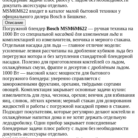
докупать аксессуары отдельно.
MSM6M622 входит в каталог малой бытовой техники у 
официального дилера Bosch в Бишкеке.
Описание
Погружной блендер 
Bosch MSM6M622
 — ручная техника на 
1000 Вт со специальной 
насадкой для измельчения льда
 и 
комплектацией из измельчителя, венчика и мерного стакана.
Отдельная насадка для льда — главное отличие модели: 
усиленные лезвия рассчитаны на дробление кубиков льда без 
перегрузки мотора и без затупления стандартной блендерной 
насадки. Полезно для приготовления коктейлей со льдом, 
охлаждённых смузи, фраппе и десертов с дроблёным льдом.
1000 Вт — высокий класс мощности для бытового 
погружного блендера: уверенно справляется с 
замороженными фруктами, орехами, твёрдыми сортами 
овощей. Комплектация закрывает основные задачи кухни: 
измельчитель для лука, чеснока, орехов; венчик для взбивания 
яиц, сливок, лёгких кремов; мерный стакан для дозирования 
жидкостей и работы с погружной насадкой прямо в стакане.
Подходит покупателям, которые регулярно делают коктейли и 
охлаждённые напитки дома и не хотят держать отдельную 
ледодробилку. Один прибор закрывает повседневные 
блендерные задачи плюс работу с льдом без необходимости 
докупать аксессуары отдельно.