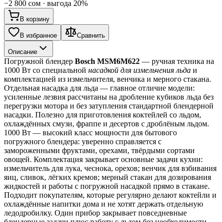
−
2 800 сом
· выгода
20
%
В корзину
В избранное
Сравнить
Описание
Погружной блендер 
Bosch MSM6M622
 — ручная техника на 
1000 Вт со специальной 
насадкой для измельчения льда
 и 
комплектацией из измельчителя, венчика и мерного стакана.
Отдельная насадка для льда — главное отличие модели: 
усиленные лезвия рассчитаны на дробление кубиков льда без 
перегрузки мотора и без затупления стандартной блендерной 
насадки. Полезно для приготовления коктейлей со льдом, 
охлаждённых смузи, фраппе и десертов с дроблёным льдом.
1000 Вт — высокий класс мощности для бытового 
погружного блендера: уверенно справляется с 
замороженными фруктами, орехами, твёрдыми сортами 
овощей. Комплектация закрывает основные задачи кухни: 
измельчитель для лука, чеснока, орехов; венчик для взбивания 
яиц, сливок, лёгких кремов; мерный стакан для дозирования 
жидкостей и работы с погружной насадкой прямо в стакане.
Подходит покупателям, которые регулярно делают коктейли и 
охлаждённые напитки дома и не хотят держать отдельную 
ледодробилку. Один прибор закрывает повседневные 
блендерные задачи плюс работу с льдом без необходимости 