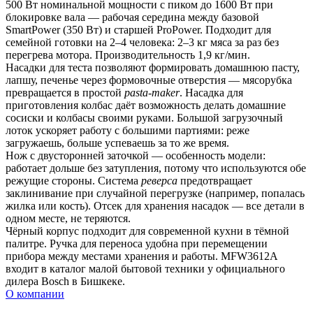
500 Вт номинальной мощности с пиком до 1600 Вт при 
блокировке вала — рабочая середина между базовой 
SmartPower (350 Вт) и старшей ProPower. Подходит для 
семейной готовки на 2–4 человека: 2–3 кг мяса за раз без 
перегрева мотора. Производительность 1,9 кг/мин.
Насадки для теста позволяют формировать домашнюю пасту, 
лапшу, печенье через формовочные отверстия — мясорубка 
превращается в простой 
pasta-maker
. Насадка для 
приготовления колбас даёт возможность делать домашние 
сосиски и колбасы своими руками. Большой загрузочный 
лоток ускоряет работу с большими партиями: реже 
загружаешь, больше успеваешь за то же время.
Нож с двусторонней заточкой — особенность модели: 
работает дольше без затупления, потому что используются обе 
режущие стороны. Система 
реверса
 предотвращает 
заклинивание при случайной перегрузке (например, попалась 
жилка или кость). Отсек для хранения насадок — все детали в 
одном месте, не теряются.
Чёрный корпус подходит для современной кухни в тёмной 
палитре. Ручка для переноса удобна при перемещении 
прибора между местами хранения и работы. MFW3612A 
входит в каталог малой бытовой техники у официального 
дилера Bosch в Бишкеке.
О компании