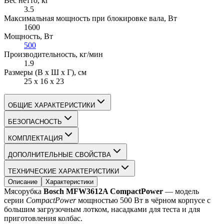
Вес нетто
, кг
3.5
Максимальная мощность при блокировке вала
, Вт
1600
Мощность
, Вт
500
Производительность
, кг/мин
1.9
Размеры (В х Ш х Г)
, см
25 х 16 х 23
ОБЩИЕ ХАРАКТЕРИСТИКИ
БЕЗОПАСНОСТЬ
КОМПЛЕКТАЦИЯ
ДОПОЛНИТЕЛЬНЫЕ СВОЙСТВА
ТЕХНИЧЕСКИЕ ХАРАКТЕРИСТИКИ
Описание
Характеристики
Мясорубка 
Bosch MFW3612A CompactPower
 — модель 
серии 
CompactPower
 мощностью 500 Вт в чёрном корпусе с 
большим загрузочным лотком, насадками для теста и для 
приготовления колбас.