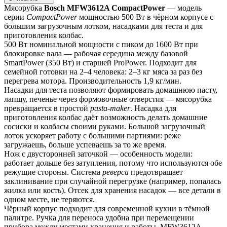
Мясорубка 
Bosch MFW3612A CompactPower
 — модель 
серии 
CompactPower
 мощностью 500 Вт в чёрном корпусе с 
большим загрузочным лотком, насадками для теста и для 
приготовления колбас.
500 Вт номинальной мощности с пиком до 1600 Вт при 
блокировке вала — рабочая середина между базовой 
SmartPower (350 Вт) и старшей ProPower. Подходит для 
семейной готовки на 2–4 человека: 2–3 кг мяса за раз без 
перегрева мотора. Производительность 1,9 кг/мин.
Насадки для теста позволяют формировать домашнюю пасту, 
лапшу, печенье через формовочные отверстия — мясорубка 
превращается в простой 
pasta-maker
. Насадка для 
приготовления колбас даёт возможность делать домашние 
сосиски и колбасы своими руками. Большой загрузочный 
лоток ускоряет работу с большими партиями: реже 
загружаешь, больше успеваешь за то же время.
Нож с двусторонней заточкой — особенность модели: 
работает дольше без затупления, потому что используются обе 
режущие стороны. Система 
реверса
 предотвращает 
заклинивание при случайной перегрузке (например, попалась 
жилка или кость). Отсек для хранения насадок — все детали в 
одном месте, не теряются.
Чёрный корпус подходит для современной кухни в тёмной 
палитре. Ручка для переноса удобна при перемещении 
прибора между местами хранения и работы. MFW3612A 