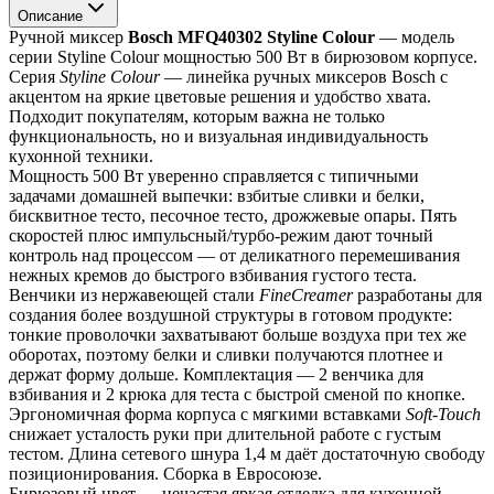
Описание
Ручной миксер 
Bosch MFQ40302 Styline Colour
 — модель 
серии Styline Colour мощностью 500 Вт в бирюзовом корпусе.
Серия 
Styline Colour
 — линейка ручных миксеров Bosch с 
акцентом на яркие цветовые решения и удобство хвата. 
Подходит покупателям, которым важна не только 
функциональность, но и визуальная индивидуальность 
кухонной техники.
Мощность 500 Вт уверенно справляется с типичными 
задачами домашней выпечки: взбитые сливки и белки, 
бисквитное тесто, песочное тесто, дрожжевые опары. Пять 
скоростей плюс импульсный/турбо-режим дают точный 
контроль над процессом — от деликатного перемешивания 
нежных кремов до быстрого взбивания густого теста.
Венчики из нержавеющей стали 
FineCreamer
 разработаны для 
создания более воздушной структуры в готовом продукте: 
тонкие проволочки захватывают больше воздуха при тех же 
оборотах, поэтому белки и сливки получаются плотнее и 
держат форму дольше. Комплектация — 2 венчика для 
взбивания и 2 крюка для теста с быстрой сменой по кнопке.
Эргономичная форма корпуса с мягкими вставками 
Soft-Touch
снижает усталость руки при длительной работе с густым 
тестом. Длина сетевого шнура 1,4 м даёт достаточную свободу 
позиционирования. Сборка в Евросоюзе.
Бирюзовый цвет — нечастая яркая отделка для кухонной 