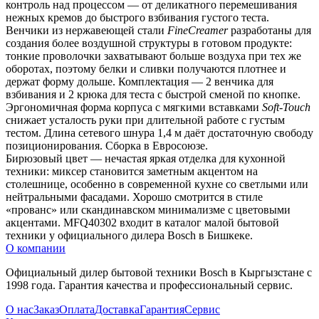
контроль над процессом — от деликатного перемешивания 
нежных кремов до быстрого взбивания густого теста.
Венчики из нержавеющей стали 
FineCreamer
 разработаны для 
создания более воздушной структуры в готовом продукте: 
тонкие проволочки захватывают больше воздуха при тех же 
оборотах, поэтому белки и сливки получаются плотнее и 
держат форму дольше. Комплектация — 2 венчика для 
взбивания и 2 крюка для теста с быстрой сменой по кнопке.
Эргономичная форма корпуса с мягкими вставками 
Soft-Touch
снижает усталость руки при длительной работе с густым 
тестом. Длина сетевого шнура 1,4 м даёт достаточную свободу 
позиционирования. Сборка в Евросоюзе.
Бирюзовый цвет — нечастая яркая отделка для кухонной 
техники: миксер становится заметным акцентом на 
столешнице, особенно в современной кухне со светлыми или 
нейтральными фасадами. Хорошо смотрится в стиле 
«прованс» или скандинавском минимализме с цветовыми 
акцентами. MFQ40302 входит в каталог малой бытовой 
техники у официального дилера Bosch в Бишкеке.
О компании
Официальный дилер бытовой техники Bosch в Кыргызстане с
1998 года. Гарантия качества и профессиональный сервис.
О нас
Заказ
Оплата
Доставка
Гарантия
Сервис