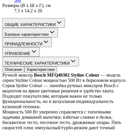
500
Размеры (В х Ш х Г)
, см
7.5 х 14.2 х 20
ОБЩИЕ ХАРАКТЕРИСТИКИ
Базовые характеристики
ПРИНАДЛЕЖНОСТИ
УПРАВЛЕНИЕ
ТЕХНИЧЕСКИЕ ХАРАКТЕРИСТИКИ
Описание
Характеристики
Ручной миксер 
Bosch MFQ40302 Styline Colour
 — модель 
серии Styline Colour мощностью 500 Вт в бирюзовом корпусе.
Серия 
Styline Colour
 — линейка ручных миксеров Bosch с 
акцентом на яркие цветовые решения и удобство хвата. 
Подходит покупателям, которым важна не только 
функциональность, но и визуальная индивидуальность 
кухонной техники.
Мощность 500 Вт уверенно справляется с типичными 
задачами домашней выпечки: взбитые сливки и белки, 
бисквитное тесто, песочное тесто, дрожжевые опары. Пять 
скоростей плюс импульсный/турбо-режим дают точный 