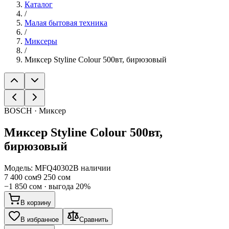
Каталог
/
Малая бытовая техника
/
Миксеры
/
Миксер Styline Colour 500вт, бирюзовый
BOSCH · Миксер
Миксер Styline Colour 500вт,
бирюзовый
Модель:
MFQ40302
В наличии
7 400 сом
9 250 сом
−
1 850 сом
· выгода
20
%
В корзину
В избранное
Сравнить