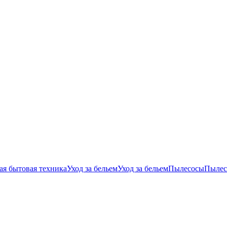
ая бытовая техника
Уход за бельем
Уход за бельем
Пылесосы
Пылес