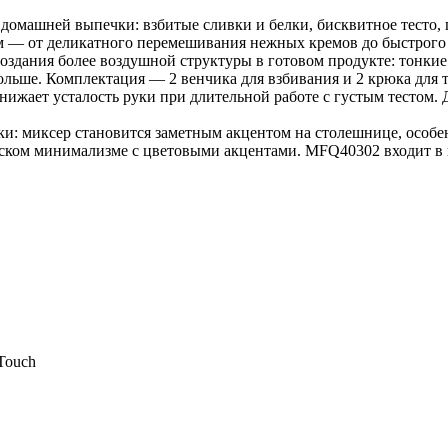
омашней выпечки: взбитые сливки и белки, бисквитное тесто, п
 — от деликатного перемешивания нежных кремов до быстрого в
создания более воздушной структуры в готовом продукте: тонкие
льше. Комплектация — 2 венчика для взбивания и 2 крюка для т
снижает усталость руки при длительной работе с густым тестом. 
ки: миксер становится заметным акцентом на столешнице, особе
ском минимализме с цветовыми акцентами. MFQ40302 входит в к
Touch