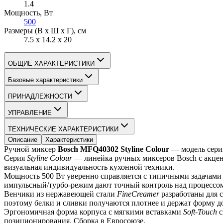
1.4
Мощность
, Вт
500
Размеры (В х Ш х Г)
, см
7.5 х 14.2 х 20
ОБЩИЕ ХАРАКТЕРИСТИКИ
Базовые характеристики
ПРИНАДЛЕЖНОСТИ
УПРАВЛЕНИЕ
ТЕХНИЧЕСКИЕ ХАРАКТЕРИСТИКИ
Описание
Характеристики
Ручной миксер 
Bosch MFQ40302 Styline Colour
 — модель сери
Серия 
Styline Colour
 — линейка ручных миксеров Bosch с акцен
визуальная индивидуальность кухонной техники.
Мощность 500 Вт уверенно справляется с типичными задачами д
импульсный/турбо-режим дают точный контроль над процессом
Венчики из нержавеющей стали 
FineCreamer
 разработаны для 
поэтому белки и сливки получаются плотнее и держат форму до
Эргономичная форма корпуса с мягкими вставками 
Soft-Touch
 
позиционирования. Сборка в Евросоюзе.