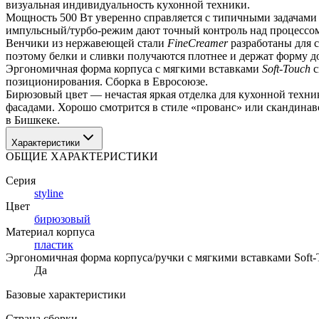
визуальная индивидуальность кухонной техники.
Мощность 500 Вт уверенно справляется с типичными задачами д
импульсный/турбо-режим дают точный контроль над процессом
Венчики из нержавеющей стали 
FineCreamer
 разработаны для 
поэтому белки и сливки получаются плотнее и держат форму до
Эргономичная форма корпуса с мягкими вставками 
Soft-Touch
 
позиционирования. Сборка в Евросоюзе.
Бирюзовый цвет — нечастая яркая отделка для кухонной техни
фасадами. Хорошо смотрится в стиле «прованс» или скандинав
в Бишкеке.
Характеристики
ОБЩИЕ ХАРАКТЕРИСТИКИ
Серия
styline
Цвет
бирюзовый
Материал корпуса
пластик
Эргономичная форма корпуса/ручки с мягкими вставками Soft-
Да
Базовые характеристики
Страна сборки