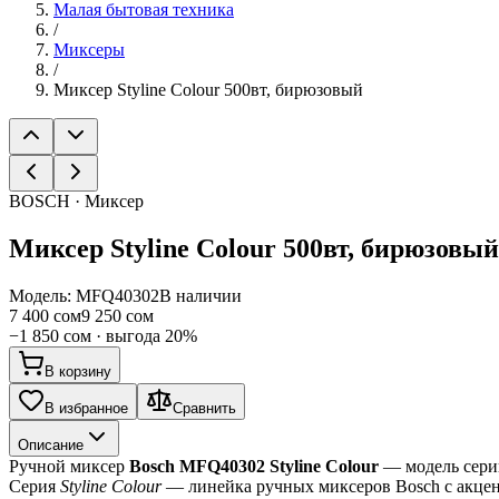
Малая бытовая техника
/
Миксеры
/
Миксер Styline Colour 500вт, бирюзовый
BOSCH · Миксер
Миксер Styline Colour 500вт, бирюзовый
Модель:
MFQ40302
В наличии
7 400 сом
9 250 сом
−
1 850 сом
· выгода
20
%
В корзину
В избранное
Сравнить
Описание
Ручной миксер 
Bosch MFQ40302 Styline Colour
 — модель сери
Серия 
Styline Colour
 — линейка ручных миксеров Bosch с акцен