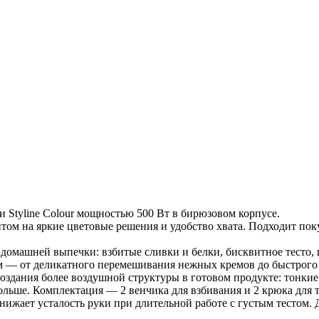
и Styline Colour мощностью 500 Вт в бирюзовом корпусе.
том на яркие цветовые решения и удобство хвата. Подходит поку
омашней выпечки: взбитые сливки и белки, бисквитное тесто, п
 — от деликатного перемешивания нежных кремов до быстрого в
создания более воздушной структуры в готовом продукте: тонкие
льше. Комплектация — 2 венчика для взбивания и 2 крюка для т
снижает усталость руки при длительной работе с густым тестом. 