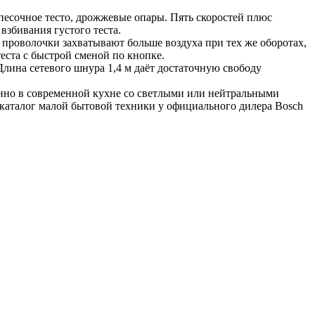
есочное тесто, дрожжевые опары. Пять скоростей плюс 
збивания густого теста.
 проволочки захватывают больше воздуха при тех же оборотах, 
еста с быстрой сменой по кнопке.
Длина сетевого шнура 1,4 м даёт достаточную свободу 
нно в современной кухне со светлыми или нейтральными 
аталог малой бытовой техники у официального дилера Bosch 