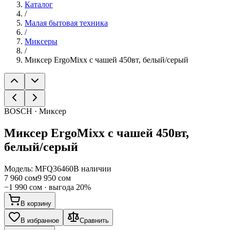
Каталог
/
Малая бытовая техника
/
Миксеры
/
Миксер ErgoMixx с чашей 450вт, белый/серый
BOSCH · Миксер
Миксер ErgoMixx с чашей 450вт,
белый/серый
Модель:
MFQ36460
В наличии
7 960 сом
9 950 сом
−
1 990 сом
· выгода
20
%
В корзину
В избранное
Сравнить