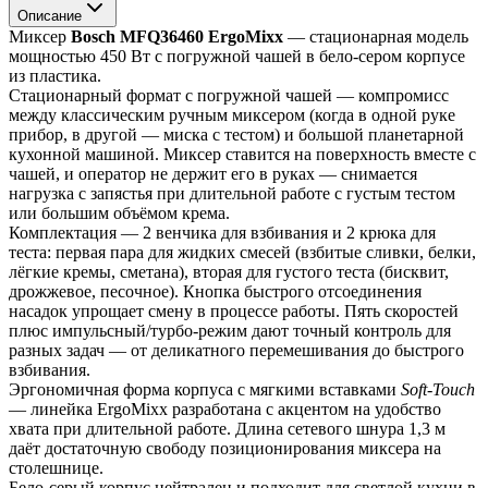
Описание
Миксер 
Bosch MFQ36460 ErgoMixx
 — стационарная модель 
мощностью 450 Вт с погружной чашей в бело-сером корпусе 
из пластика.
Стационарный формат с погружной чашей — компромисс 
между классическим ручным миксером (когда в одной руке 
прибор, в другой — миска с тестом) и большой планетарной 
кухонной машиной. Миксер ставится на поверхность вместе с 
чашей, и оператор не держит его в руках — снимается 
нагрузка с запястья при длительной работе с густым тестом 
или большим объёмом крема.
Комплектация — 2 венчика для взбивания и 2 крюка для 
теста: первая пара для жидких смесей (взбитые сливки, белки, 
лёгкие кремы, сметана), вторая для густого теста (бисквит, 
дрожжевое, песочное). Кнопка быстрого отсоединения 
насадок упрощает смену в процессе работы. Пять скоростей 
плюс импульсный/турбо-режим дают точный контроль для 
разных задач — от деликатного перемешивания до быстрого 
взбивания.
Эргономичная форма корпуса с мягкими вставками 
Soft-Touch
— линейка ErgoMixx разработана с акцентом на удобство 
хвата при длительной работе. Длина сетевого шнура 1,3 м 
даёт достаточную свободу позиционирования миксера на 
столешнице.
Бело-серый корпус нейтрален и подходит для светлой кухни в 