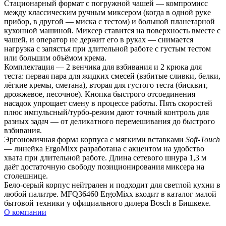
Стационарный формат с погружной чашей — компромисс 
между классическим ручным миксером (когда в одной руке 
прибор, в другой — миска с тестом) и большой планетарной 
кухонной машиной. Миксер ставится на поверхность вместе с 
чашей, и оператор не держит его в руках — снимается 
нагрузка с запястья при длительной работе с густым тестом 
или большим объёмом крема.
Комплектация — 2 венчика для взбивания и 2 крюка для 
теста: первая пара для жидких смесей (взбитые сливки, белки, 
лёгкие кремы, сметана), вторая для густого теста (бисквит, 
дрожжевое, песочное). Кнопка быстрого отсоединения 
насадок упрощает смену в процессе работы. Пять скоростей 
плюс импульсный/турбо-режим дают точный контроль для 
разных задач — от деликатного перемешивания до быстрого 
взбивания.
Эргономичная форма корпуса с мягкими вставками 
Soft-Touch
— линейка ErgoMixx разработана с акцентом на удобство 
хвата при длительной работе. Длина сетевого шнура 1,3 м 
даёт достаточную свободу позиционирования миксера на 
столешнице.
Бело-серый корпус нейтрален и подходит для светлой кухни в 
любой палитре. MFQ36460 ErgoMixx входит в каталог малой 
бытовой техники у официального дилера Bosch в Бишкеке.
О компании