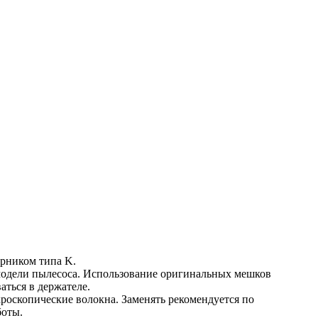
орником типа K.
одели пылесоса. Использование оригинальных мешков 
аться в держателе.
оскопические волокна. Заменять рекомендуется по 
боты.