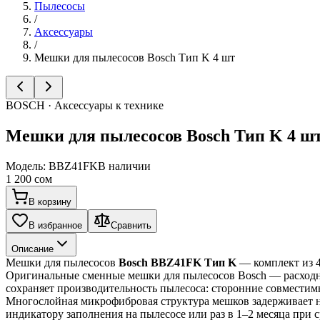
Пылесосы
/
Аксессуары
/
Мешки для пылесосов Bosch Тип K 4 шт
BOSCH · Аксессуары к технике
Мешки для пылесосов Bosch Тип K 4 ш
Модель:
BBZ41FK
В наличии
1 200 сом
В корзину
В избранное
Сравнить
Описание
Мешки для пылесосов 
Bosch BBZ41FK Тип K
 — комплект из 
Оригинальные сменные мешки для пылесосов Bosch — расходн
сохраняет производительность пылесоса: сторонние совместим
Многослойная микрофибровая структура мешков задерживает не
индикатору заполнения на пылесосе или раз в 1–2 месяца при с