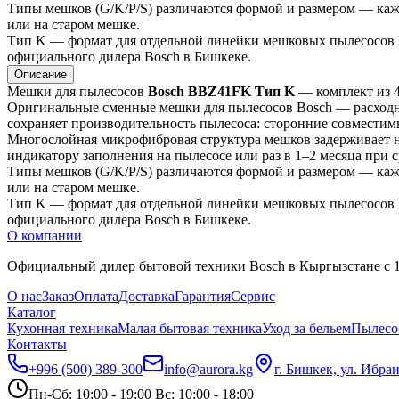
Типы мешков (G/K/P/S) различаются формой и размером — кажд
или на старом мешке.
Тип K — формат для отдельной линейки мешковых пылесосов Bo
официального дилера Bosch в Бишкеке.
Описание
Мешки для пылесосов 
Bosch BBZ41FK Тип K
 — комплект из 
Оригинальные сменные мешки для пылесосов Bosch — расходн
сохраняет производительность пылесоса: сторонние совместим
Многослойная микрофибровая структура мешков задерживает не
индикатору заполнения на пылесосе или раз в 1–2 месяца при с
Типы мешков (G/K/P/S) различаются формой и размером — кажд
или на старом мешке.
Тип K — формат для отдельной линейки мешковых пылесосов Bo
официального дилера Bosch в Бишкеке.
О компании
Официальный дилер бытовой техники Bosch в Кыргызстане с 19
О нас
Заказ
Оплата
Доставка
Гарантия
Сервис
Каталог
Кухонная техника
Малая бытовая техника
Уход за бельем
Пылесо
Контакты
+996 (500) 389-300
info@aurora.kg
г. Бишкек, ул. Ибра
Пн-Сб: 10:00 - 19:00 Вс: 10:00 - 18:00