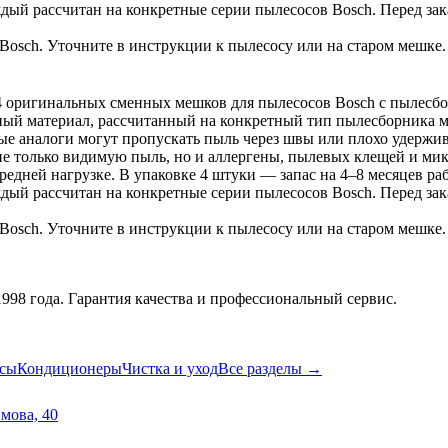
ый рассчитан на конкретные серии пылесосов Bosch. Перед зак
sch. Уточните в инструкции к пылесосу или на старом мешке. 
4 оригинальных сменных мешков для пылесосов Bosch с пылесб
ый материал, рассчитанный на конкретный тип пылесборника м
ые аналоги могут пропускать пыль через швы или плохо удержив
 только видимую пыль, но и аллергены, пылевых клещей и микр
редней нагрузке. В упаковке 4 штуки — запас на 4–8 месяцев ра
ый рассчитан на конкретные серии пылесосов Bosch. Перед зак
sch. Уточните в инструкции к пылесосу или на старом мешке. 
98 года. Гарантия качества и профессиональный сервис.
сы
Кондиционеры
Чистка и уход
Все разделы →
имова, 40