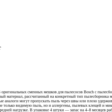
т
4 оригинальных сменных мешков для пылесосов Bosch с пылесб
ый материал, рассчитанный на конкретный тип пылесборника м
ые аналоги могут пропускать пыль через швы или плохо удержив
 только видимую пыль, но и аллергены, пылевых клещей и микр
редней нагрузке. В упаковке 4 штуки — запас на 4–8 месяцев ра