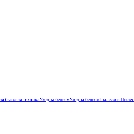
ая бытовая техника
Уход за бельем
Уход за бельем
Пылесосы
Пылес