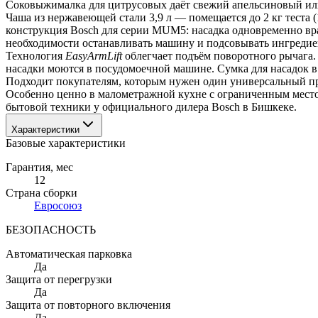
Соковыжималка для цитрусовых даёт свежий апельсиновый или 
Чаша из нержавеющей стали 3,9 л — помещается до 2 кг теста
конструкция Bosch для серии MUM5: насадка одновременно вращ
необходимости останавливать машину и подсовывать ингредие
Технология 
EasyArmLift
 облегчает подъём поворотного рычага.
насадки моются в посудомоечной машине. Сумка для насадок в
Подходит покупателям, которым нужен один универсальный при
Особенно ценно в малометражной кухне с ограниченным местом
бытовой техники у официального дилера Bosch в Бишкеке.
Характеристики
Базовые характеристики
Гарантия
, мес
12
Страна сборки
Евросоюз
БЕЗОПАСНОСТЬ
Автоматическая парковка
Да
Защита от перегрузки
Да
Защита от повторного включения
Да