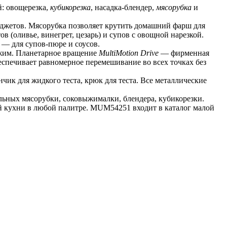
: овощерезка, 
кубикорезка
, насадка-блендер, 
мясорубка
 и 
джетов. Мясорубка позволяет крутить домашний фарш для 
 (оливье, винегрет, цезарь) и супов с овощной нарезкой. 
 — для супов-пюре и соусов.
ежим. Планетарное вращение 
MultiMotion Drive
 — фирменная 
спечивает равномерное перемешивание во всех точках без 
ик для жидкого теста, крюк для теста. Все металлические 
ьных мясорубки, соковыжималки, блендера, кубикорезки. 
й кухни в любой палитре. MUM54251 входит в каталог малой 