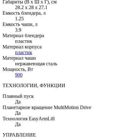
Габариты (В х Ш х Г)
, см
28.2 х 28 х 27.1
Емкость блендера
, л
1.25
Емкость чаши
, л
3.9
Материал блендера
пластик
Материал корпуса
пластик
Материал чаши
нержавеющая сталь
Мощность
, Вт
900
ТЕХНОЛОГИИ, ФУНКЦИИ
Плавный пуск
Да
Планетарное вращение MultiMotion Drive
Да
Технология EasyArmLift
Да
УПРАВЛЕНИЕ