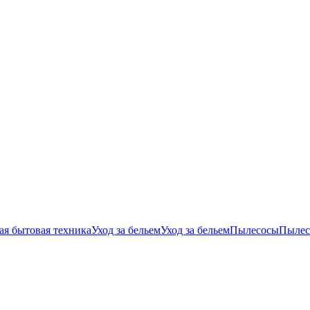
ая бытовая техника
Уход за бельем
Уход за бельем
Пылесосы
Пылес