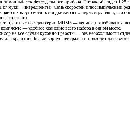
лимонный сок без отдельного прибора. Насадка-блендер 1,25 л
 (1 кг муки + ингредиенты). Семь скоростей плюс импульсный р
ается вокруг своей оси и движется по периметру чаши, что обе
нты со стенок.
 Стандартные насадки серии MUM5 — венчик для взбивания, венч
 комплекте — удобное хранение всего набора в одном месте.
бор на все случаи кухонной работы — без необходимости отдел
 для хранения. Белый корпус нейтрален и подходит для светло