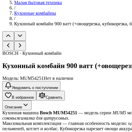
Малая бытовая техника
/
Кухонные комбайны
/
Кухонный комбайн 900 ватт (+овощерезка, кубикорезка, 
BOSCH · Кухонный комбайн
Кухонный комбайн 900 ватт (+овощерез
Модель:
MUM54251
Нет в наличии
Уведомить о поступлении
В избранное
Сравнить
Описание
Кухонная машина 
Bosch MUM54251
 — модель серии 
MUM5
 м
соковыжималка для цитрусовых
.
Максимальная комплектация — главная особенность модели: од
пельменей, котлет и колбас. Кубикорезка нарезает овощи аккур