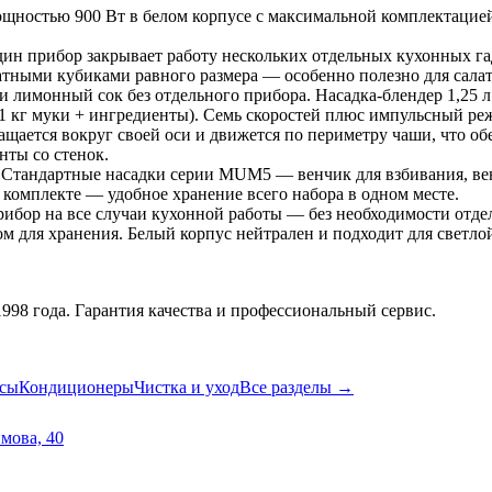
ощностью 900 Вт в белом корпусе с максимальной комплектацией
ин прибор закрывает работу нескольких отдельных кухонных га
атными кубиками равного размера — особенно полезно для салатов
лимонный сок без отдельного прибора. Насадка-блендер 1,25 л
 (1 кг муки + ингредиенты). Семь скоростей плюс импульсный р
ается вокруг своей оси и движется по периметру чаши, что обе
нты со стенок.
 Стандартные насадки серии MUM5 — венчик для взбивания, венч
 комплекте — удобное хранение всего набора в одном месте.
бор на все случаи кухонной работы — без необходимости отдел
 для хранения. Белый корпус нейтрален и подходит для светло
98 года. Гарантия качества и профессиональный сервис.
сы
Кондиционеры
Чистка и уход
Все разделы →
имова, 40