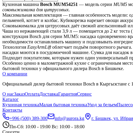
Кухонная машина 
Bosch MUM54251
 — модель серии 
MUM5
 м
соковыжималка для цитрусовых
.
Максимальная комплектация — главная особенность модели: од
пельменей, котлет и колбас. Кубикорезка нарезает овощи аккур
Соковыжималка для цитрусовых даёт свежий апельсиновый или 
Чаша из нержавеющей стали 3,9 л — помещается до 2 кг теста
конструкция Bosch для серии MUM5: насадка одновременно вращ
необходимости останавливать машину и подсовывать ингредие
Технология 
EasyArmLift
 облегчает подъём поворотного рычага.
насадки моются в посудомоечной машине. Сумка для насадок в
Подходит покупателям, которым нужен один универсальный при
Особенно ценно в малометражной кухне с ограниченным местом
бытовой техники у официального дилера Bosch в Бишкеке.
О компании
Официальный дилер бытовой техники Bosch в Кыргызстане с 19
О нас
Заказ
Оплата
Доставка
Гарантия
Сервис
Каталог
Кухонная техника
Малая бытовая техника
Уход за бельем
Пылесо
Контакты
+996 (500) 389-300
info@aurora.kg
г. Бишкек, ул. Ибра
Пн-Сб: 10:00 - 19:00 Вс: 10:00 - 18:00
Соцсети