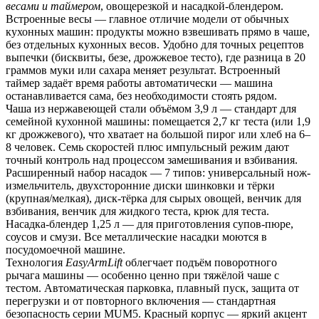
весами и таймером
, овощерезкой и насадкой-блендером.
Встроенные весы — главное отличие модели от обычных 
кухонных машин: продукты можно взвешивать прямо в чаше, 
без отдельных кухонных весов. Удобно для точных рецептов 
выпечки (бисквиты, безе, дрожжевое тесто), где разница в 20 
граммов муки или сахара меняет результат. Встроенный 
таймер задаёт время работы автоматически — машина 
останавливается сама, без необходимости стоять рядом.
Чаша из нержавеющей стали объёмом 3,9 л — стандарт для 
семейной кухонной машины: помещается 2,7 кг теста (или 1,9 
кг дрожжевого), что хватает на большой пирог или хлеб на 6–
8 человек. Семь скоростей плюс импульсный режим дают 
точный контроль над процессом замешивания и взбивания.
Расширенный набор насадок — 7 типов: универсальный нож-
измельчитель, двухсторонние диски шинковки и тёрки 
(крупная/мелкая), диск-тёрка для сырых овощей, венчик для 
взбивания, венчик для жидкого теста, крюк для теста. 
Насадка-блендер 1,25 л — для приготовления супов-пюре, 
соусов и смузи. Все металлические насадки моются в 
посудомоечной машине.
Технология 
EasyArmLift
 облегчает подъём поворотного 
рычага машины — особенно ценно при тяжёлой чаше с 
тестом. Автоматическая парковка, плавный пуск, защита от 
перегрузки и от повторного включения — стандартная 
безопасность серии MUM5. Красный корпус — яркий акцент 