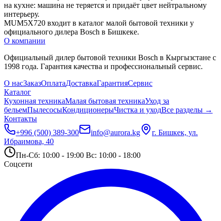
на кухне: машина не теряется и придаёт цвет нейтральному 
интерьеру.
MUM5X720 входит в каталог малой бытовой техники у 
официального дилера Bosch в Бишкеке.
О компании
Официальный дилер бытовой техники Bosch в Кыргызстане с
1998 года. Гарантия качества и профессиональный сервис.
О нас
Заказ
Оплата
Доставка
Гарантия
Сервис
Каталог
Кухонная техника
Малая бытовая техника
Уход за
бельем
Пылесосы
Кондиционеры
Чистка и уход
Все разделы →
Контакты
+996 (500) 389-300
info@aurora.kg
г. Бишкек, ул.
Ибраимова, 40
Пн-Сб: 10:00 - 19:00 Вс: 10:00 - 18:00
Соцсети