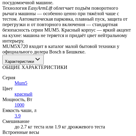
посудомоечной машине.
Технология 
EasyArmLift
 облегчает подъём поворотного 
рычага машины — особенно ценно при тяжёлой чаше с 
тестом. Автоматическая парковка, плавный пуск, защита от 
перегрузки и от повторного включения — стандартная 
безопасность серии MUM5. Красный корпус — яркий акцент 
на кухне: машина не теряется и придаёт цвет нейтральному 
интерьеру.
MUM5X720 входит в каталог малой бытовой техники у 
официального дилера Bosch в Бишкеке.
Характеристики
ОБЩИЕ ХАРАКТЕРИСТИКИ
Серия
Mum5
Цвет
красный
Мощность
, Вт
1000
Емкость чаши
, л
3.9
Смешивание
до 2.7 кг теста или 1.9 кг дрожжевого теста
Встроенные весы