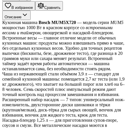
В избранное
Сравнить
Описание
Кухонная машина 
Bosch MUM5X720
 — модель серии 
MUM5
мощностью 1000 Вт в красном корпусе со 
встроенными 
весами и таймером
, овощерезкой и насадкой-блендером.
Встроенные весы — главное отличие модели от обычных 
кухонных машин: продукты можно взвешивать прямо в чаше, 
без отдельных кухонных весов. Удобно для точных рецептов 
выпечки (бисквиты, безе, дрожжевое тесто), где разница в 20 
граммов муки или сахара меняет результат. Встроенный 
таймер задаёт время работы автоматически — машина 
останавливается сама, без необходимости стоять рядом.
Чаша из нержавеющей стали объёмом 3,9 л — стандарт для 
семейной кухонной машины: помещается 2,7 кг теста (или 1,9 
кг дрожжевого), что хватает на большой пирог или хлеб на 6–
8 человек. Семь скоростей плюс импульсный режим дают 
точный контроль над процессом замешивания и взбивания.
Расширенный набор насадок — 7 типов: универсальный нож-
измельчитель, двухсторонние диски шинковки и тёрки 
(крупная/мелкая), диск-тёрка для сырых овощей, венчик для 
взбивания, венчик для жидкого теста, крюк для теста. 
Насадка-блендер 1,25 л — для приготовления супов-пюре, 
соусов и смузи. Все металлические насадки моются в 