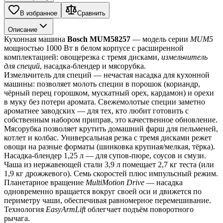
В избранное
Сравнить
Описание
Кухонная машина 
Bosch MUM58257
 — модель серии 
MUM5
мощностью 1000 Вт в белом корпусе с расширенной 
комплектацией: овощерезка с тремя дисками, 
измельчитель 
для специй
, насадка-блендер и мясорубка.
Измельчитель для специй — нечастая насадка для кухонной 
машины: позволяет молоть специи в порошок (кориандр, 
чёрный перец горошком, мускатный орех, кардамон) и орехи 
в муку без потери аромата. Свежемолотые специи заметно 
ароматнее заводских — для тех, кто любит готовить с 
собственным набором приправ, это качественное обновление.
Мясорубка позволяет крутить домашний фарш для пельменей, 
котлет и колбас. Универсальная резка с тремя дисками режет 
овощи на разные форматы (шинковка крупная/мелкая, тёрка). 
Насадка-блендер 1,25 л — для супов-пюре, соусов и смузи.
Чаша из нержавеющей стали 3,9 л помещает 2,7 кг теста (или 
1,9 кг дрожжевого). Семь скоростей плюс импульсный режим. 
Планетарное вращение 
MultiMotion Drive
 — насадка 
одновременно вращается вокруг своей оси и движется по 
периметру чаши, обеспечивая равномерное перемешивание. 
Технология 
EasyArmLift
 облегчает подъём поворотного 
рычага.