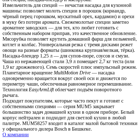
Измельчитель для специй — нечастая насадка для кухонной 
машины: позволяет молоть специи в порошок (кориандр, 
чёрный перец горошком, мускатный орех, кардамон) и орехи 
в муку без потери аромата. Свежемолотые специи заметно 
ароматнее заводских — для тех, кто любит готовить с 
собственным набором приправ, это качественное обновление.
Мясорубка позволяет крутить домашний фарш для пельменей, 
котлет и колбас. Универсальная резка с тремя дисками режет 
овощи на разные форматы (шинковка крупная/мелкая, тёрка). 
Насадка-блендер 1,25 л — для супов-пюре, соусов и смузи.
Чаша из нержавеющей стали 3,9 л помещает 2,7 кг теста (или 
1,9 кг дрожжевого). Семь скоростей плюс импульсный режим. 
Планетарное вращение 
MultiMotion Drive
 — насадка 
одновременно вращается вокруг своей оси и движется по 
периметру чаши, обеспечивая равномерное перемешивание. 
Технология 
EasyArmLift
 облегчает подъём поворотного 
рычага.
Подходит покупателям, которые часто пекут и готовят с 
собственными специями — серия MUM5 закрывает 
большинство задач домашней кухни в одном приборе. Белый 
корпус нейтрален и подходит для светлой кухни в любой 
палитре. MUM58257 входит в каталог малой бытовой техники 
у официального дилера Bosch в Бишкеке.
О компании