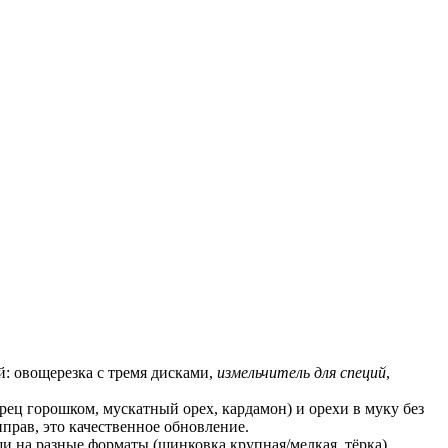
: овощерезка с тремя дисками, 
измельчитель для специй
, 
ец горошком, мускатный орех, кардамон) и орехи в муку без 
прав, это качественное обновление.
и на разные форматы (шинковка крупная/мелкая, тёрка). 