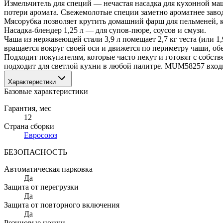
Измельчитель для специй — нечастая насадка для кухонной маш
потери аромата. Свежемолотые специи заметно ароматнее завод
Мясорубка позволяет крутить домашний фарш для пельменей, ко
Насадка-блендер 1,25 л — для супов-пюре, соусов и смузи.
Чаша из нержавеющей стали 3,9 л помещает 2,7 кг теста (или 
вращается вокруг своей оси и движется по периметру чаши, о
Подходит покупателям, которые часто пекут и готовят с собс
подходит для светлой кухни в любой палитре. MUM58257 входи
Характеристики
Базовые характеристики
Гарантия
, мес
12
Страна сборки
Евросоюз
БЕЗОПАСНОСТЬ
Автоматическая парковка
Да
Защита от перегрузки
Да
Защита от повторного включения
Да
Резиновые ножки