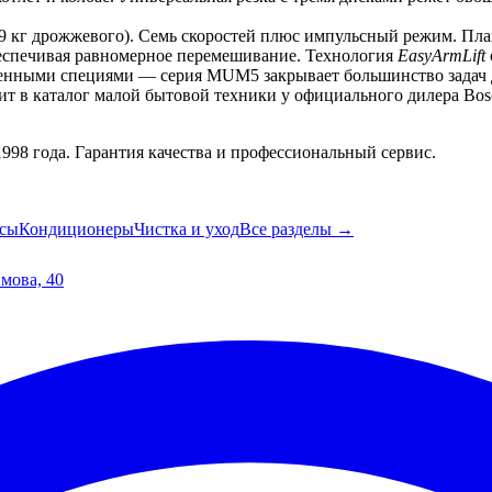
1,9 кг дрожжевого). Семь скоростей плюс импульсный режим. Пл
беспечивая равномерное перемешивание. Технология 
EasyArmLift
твенными специями — серия MUM5 закрывает большинство задач 
т в каталог малой бытовой техники у официального дилера Bos
98 года. Гарантия качества и профессиональный сервис.
сы
Кондиционеры
Чистка и уход
Все разделы →
имова, 40