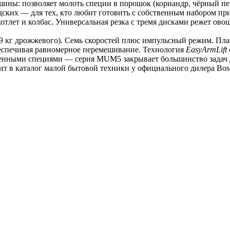
ины: позволяет молоть специи в порошок (кориандр, чёрный пер
ских — для тех, кто любит готовить с собственным набором при
тлет и колбас. Универсальная резка с тремя дисками режет овощ
1,9 кг дрожжевого). Семь скоростей плюс импульсный режим. Пл
беспечивая равномерное перемешивание. Технология 
EasyArmLift
твенными специями — серия MUM5 закрывает большинство задач 
т в каталог малой бытовой техники у официального дилера Bos