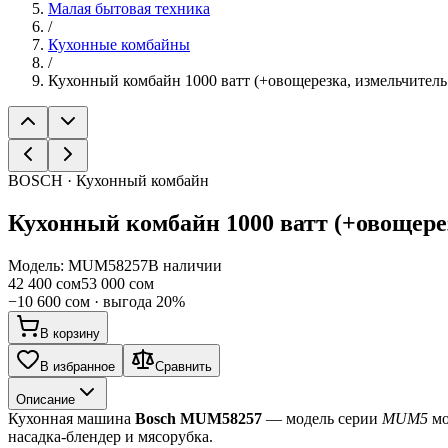
Малая бытовая техника
/
Кухонные комбайны
/
Кухонный комбайн 1000 ватт (+овощерезка, измельчитель 
BOSCH · Кухонный комбайн
Кухонный комбайн 1000 ватт (+овощерез
Модель:
MUM58257
В наличии
42 400 сом
53 000 сом
−
10 600 сом
· выгода
20
%
В корзину
В избранное
Сравнить
Описание
Кухонная машина 
Bosch MUM58257
 — модель серии 
MUM5
 м
насадка-блендер и мясорубка.