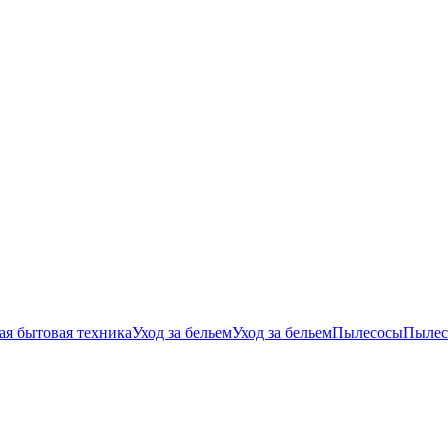
ая бытовая техника
Уход за бельем
Уход за бельем
Пылесосы
Пылес