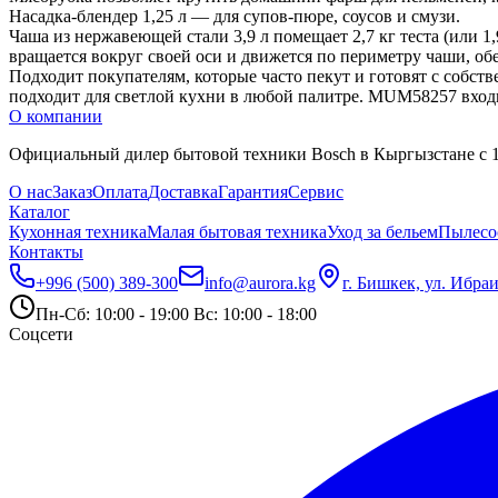
Насадка-блендер 1,25 л — для супов-пюре, соусов и смузи.
Чаша из нержавеющей стали 3,9 л помещает 2,7 кг теста (или 
вращается вокруг своей оси и движется по периметру чаши, о
Подходит покупателям, которые часто пекут и готовят с собс
подходит для светлой кухни в любой палитре. MUM58257 входи
О компании
Официальный дилер бытовой техники Bosch в Кыргызстане с 19
О нас
Заказ
Оплата
Доставка
Гарантия
Сервис
Каталог
Кухонная техника
Малая бытовая техника
Уход за бельем
Пылесо
Контакты
+996 (500) 389-300
info@aurora.kg
г. Бишкек, ул. Ибра
Пн-Сб: 10:00 - 19:00 Вс: 10:00 - 18:00
Соцсети