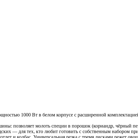
ощностью 1000 Вт в белом корпусе с расширенной комплектацией
ины: позволяет молоть специи в порошок (кориандр, чёрный пер
ских — для тех, кто любит готовить с собственным набором при
тлет и колбас. Универсальная резка с тремя дисками режет овощ