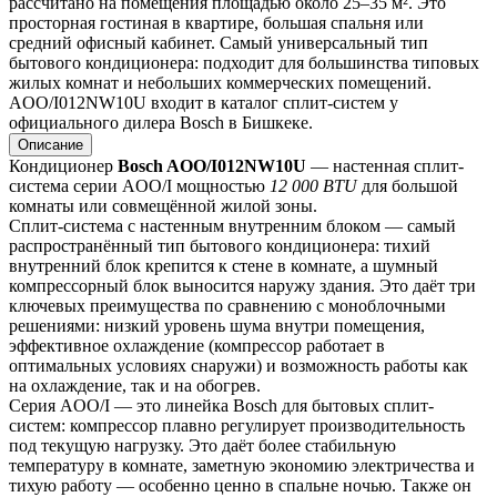
рассчитано на помещения площадью около 25–35 м². Это 
просторная гостиная в квартире, большая спальня или 
средний офисный кабинет. Самый универсальный тип 
бытового кондиционера: подходит для большинства типовых 
жилых комнат и небольших коммерческих помещений.
AOO/I012NW10U входит в каталог сплит-систем у 
официального дилера Bosch в Бишкеке.
Описание
Кондиционер 
Bosch AOO/I012NW10U
 — настенная сплит-
система серии AOO/I мощностью 
12 000 BTU
 для большой 
комнаты или совмещённой жилой зоны.
Сплит-система с настенным внутренним блоком — самый 
распространённый тип бытового кондиционера: тихий 
внутренний блок крепится к стене в комнате, а шумный 
компрессорный блок выносится наружу здания. Это даёт три 
ключевых преимущества по сравнению с моноблочными 
решениями: низкий уровень шума внутри помещения, 
эффективное охлаждение (компрессор работает в 
оптимальных условиях снаружи) и возможность работы как 
на охлаждение, так и на обогрев.
Серия AOO/I — это линейка Bosch для бытовых сплит-
систем: компрессор плавно регулирует производительность 
под текущую нагрузку. Это даёт более стабильную 
температуру в комнате, заметную экономию электричества и 
тихую работу — особенно ценно в спальне ночью. Также он 