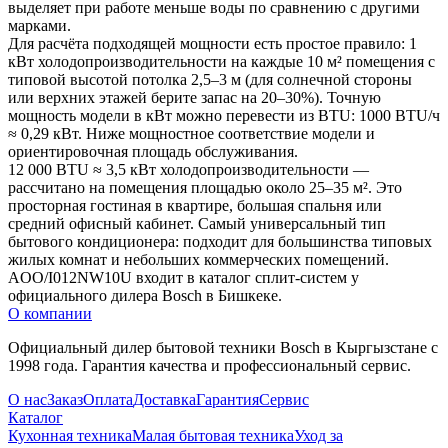
выделяет при работе меньше воды по сравнению с другими 
марками.
Для расчёта подходящей мощности есть простое правило: 1 
кВт холодопроизводительности на каждые 10 м² помещения с 
типовой высотой потолка 2,5–3 м (для солнечной стороны 
или верхних этажей берите запас на 20–30%). Точную 
мощность модели в кВт можно перевести из BTU: 1000 BTU/ч 
≈ 0,29 кВт. Ниже мощностное соответствие модели и 
ориентировочная площадь обслуживания.
12 000 BTU ≈ 3,5 кВт холодопроизводительности — 
рассчитано на помещения площадью около 25–35 м². Это 
просторная гостиная в квартире, большая спальня или 
средний офисный кабинет. Самый универсальный тип 
бытового кондиционера: подходит для большинства типовых 
жилых комнат и небольших коммерческих помещений.
AOO/I012NW10U входит в каталог сплит-систем у 
официального дилера Bosch в Бишкеке.
О компании
Официальный дилер бытовой техники Bosch в Кыргызстане с
1998 года. Гарантия качества и профессиональный сервис.
О нас
Заказ
Оплата
Доставка
Гарантия
Сервис
Каталог
Кухонная техника
Малая бытовая техника
Уход за