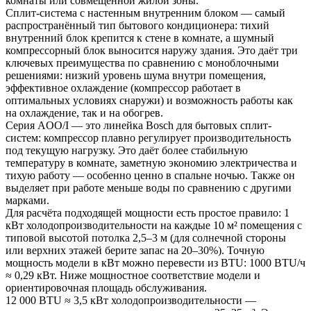
комнаты или совмещённой жилой зоны.
Сплит-система с настенным внутренним блоком — самый 
распространённый тип бытового кондиционера: тихий 
внутренний блок крепится к стене в комнате, а шумный 
компрессорный блок выносится наружу здания. Это даёт три 
ключевых преимущества по сравнению с моноблочными 
решениями: низкий уровень шума внутри помещения, 
эффективное охлаждение (компрессор работает в 
оптимальных условиях снаружи) и возможность работы как 
на охлаждение, так и на обогрев.
Серия AOO/I — это линейка Bosch для бытовых сплит-
систем: компрессор плавно регулирует производительность 
под текущую нагрузку. Это даёт более стабильную 
температуру в комнате, заметную экономию электричества и 
тихую работу — особенно ценно в спальне ночью. Также он 
выделяет при работе меньше воды по сравнению с другими 
марками.
Для расчёта подходящей мощности есть простое правило: 1 
кВт холодопроизводительности на каждые 10 м² помещения с 
типовой высотой потолка 2,5–3 м (для солнечной стороны 
или верхних этажей берите запас на 20–30%). Точную 
мощность модели в кВт можно перевести из BTU: 1000 BTU/ч 
≈ 0,29 кВт. Ниже мощностное соответствие модели и 
ориентировочная площадь обслуживания.
12 000 BTU ≈ 3,5 кВт холодопроизводительности — 