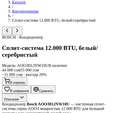
Каталог
/
Кондиционеры
/
Сплит-система 12.000 BTU, белый/серебристый
BOSCH · Кондиционер
Сплит-система 12.000 BTU, белый/
серебристый
Модель:
AOO/I012NW10U
В наличии
44 000 сом
55 000 сом
−
11 000 сом
· выгода
20
%
В корзину
В избранное
Сравнить
Описание
Кондиционер 
Bosch AOO/I012NW10U
 — настенная сплит-
система серии AOO/I мощностью 
12 000 BTU
 для большой 