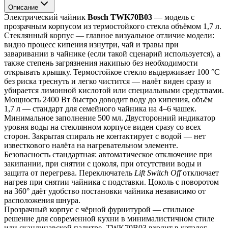
Описание
Электрический чайник 
Bosch TWK70B03
 — модель с 
прозрачным корпусом из термостойкого стекла объёмом 1,7 л.
Стеклянный корпус — главное визуальное отличие модели: 
видно процесс кипения изнутри, чай и травы при 
заваривании в чайнике (если такой сценарий используется), а 
также степень загрязнения накипью без необходимости 
открывать крышку. Термостойкое стекло выдерживает 100 °C 
без риска треснуть и легко чистится — налёт виден сразу и 
убирается лимонной кислотой или специальными средствами.
Мощность 2400 Вт быстро доводит воду до кипения, объём 
1,7 л — стандарт для семейного чайника на 4–6 чашек. 
Минимальное заполнение 500 мл. Двусторонний индикатор 
уровня воды на стеклянном корпусе виден сразу со всех 
сторон. Закрытая спираль не контактирует с водой — нет 
известкового налёта на нагревательном элементе.
Безопасность стандартная: автоматическое отключение при 
закипании, при снятии с цоколя, при отсутствии воды и 
защита от перегрева. Переключатель 
Lift Switch Off
 отключает 
нагрев при снятии чайника с подставки. Цоколь с поворотом 
на 360° даёт удобство постановки чайника независимо от 
расположения шнура.
Прозрачный корпус с чёрной фурнитурой — стильное 
решение для современной кухни в минималистичном стиле 
или скандинавской палитре. TWK70B03 входит в каталог 