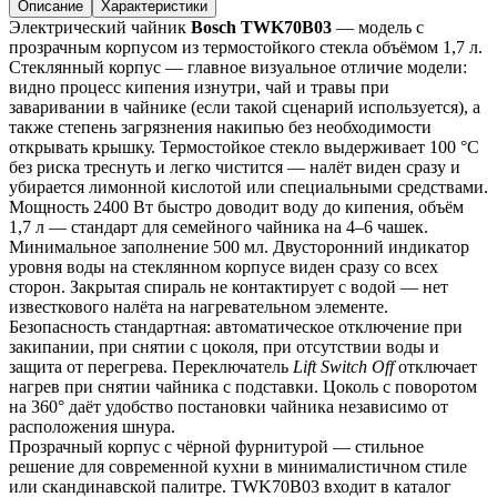
Описание
Характеристики
Электрический чайник 
Bosch TWK70B03
 — модель с 
прозрачным корпусом из термостойкого стекла объёмом 1,7 л.
Стеклянный корпус — главное визуальное отличие модели: 
видно процесс кипения изнутри, чай и травы при 
заваривании в чайнике (если такой сценарий используется), а 
также степень загрязнения накипью без необходимости 
открывать крышку. Термостойкое стекло выдерживает 100 °C 
без риска треснуть и легко чистится — налёт виден сразу и 
убирается лимонной кислотой или специальными средствами.
Мощность 2400 Вт быстро доводит воду до кипения, объём 
1,7 л — стандарт для семейного чайника на 4–6 чашек. 
Минимальное заполнение 500 мл. Двусторонний индикатор 
уровня воды на стеклянном корпусе виден сразу со всех 
сторон. Закрытая спираль не контактирует с водой — нет 
известкового налёта на нагревательном элементе.
Безопасность стандартная: автоматическое отключение при 
закипании, при снятии с цоколя, при отсутствии воды и 
защита от перегрева. Переключатель 
Lift Switch Off
 отключает 
нагрев при снятии чайника с подставки. Цоколь с поворотом 
на 360° даёт удобство постановки чайника независимо от 
расположения шнура.
Прозрачный корпус с чёрной фурнитурой — стильное 
решение для современной кухни в минималистичном стиле 
или скандинавской палитре. TWK70B03 входит в каталог 