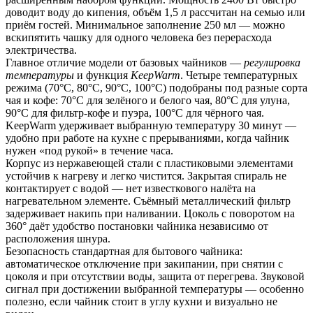
доводит воду до кипения, объём 1,5 л рассчитан на семью или 
приём гостей. Минимальное заполнение 250 мл — можно 
вскипятить чашку для одного человека без перерасхода 
электричества.
Главное отличие модели от базовых чайников — 
регулировка 
температуры
 и функция 
KeepWarm
. Четыре температурных 
режима (70°C, 80°C, 90°C, 100°C) подобраны под разные сорта 
чая и кофе: 70°C для зелёного и белого чая, 80°C для улуна, 
90°C для фильтр-кофе и пуэра, 100°C для чёрного чая. 
KeepWarm удерживает выбранную температуру 30 минут — 
удобно при работе на кухне с прерываниями, когда чайник 
нужен «под рукой» в течение часа.
Корпус из нержавеющей стали с пластиковыми элементами 
устойчив к нагреву и легко чистится. Закрытая спираль не 
контактирует с водой — нет известкового налёта на 
нагревательном элементе. Съёмный металлический фильтр 
задерживает накипь при наливании. Цоколь с поворотом на 
360° даёт удобство постановки чайника независимо от 
расположения шнура.
Безопасность стандартная для бытового чайника: 
автоматическое отключение при закипании, при снятии с 
цоколя и при отсутствии воды, защита от перегрева. Звуковой 
сигнал при достижении выбранной температуры — особенно 
полезно, если чайник стоит в углу кухни и визуально не 