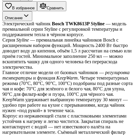
В избранное
Сравнить
Описание
Электрический чайник 
Bosch TWK8613P Styline
 — модель 
премиальной серии Styline с регулировкой температуры и 
поддержанием тепла в чёрном корпусе.
Серия 
Styline
 — премиальная линейка чайников Bosch с 
расширенным набором функций. Мощность 2400 Вт быстро 
доводит воду до кипения, объём 1,5 л рассчитан на семью или 
приём гостей. Минимальное заполнение 250 мл — можно 
вскипятить чашку для одного человека без перерасхода 
электричества.
Главное отличие модели от базовых чайников — 
регулировка 
температуры
 и функция 
KeepWarm
. Четыре температурных 
режима (70°C, 80°C, 90°C, 100°C) подобраны под разные сорта 
чая и кофе: 70°C для зелёного и белого чая, 80°C для улуна, 
90°C для фильтр-кофе и пуэра, 100°C для чёрного чая. 
KeepWarm удерживает выбранную температуру 30 минут — 
удобно при работе на кухне с прерываниями, когда чайник 
нужен «под рукой» в течение часа.
Корпус из нержавеющей стали с пластиковыми элементами 
устойчив к нагреву и легко чистится. Закрытая спираль не 
контактирует с водой — нет известкового налёта на 
нагревательном элементе. Съёмный металлический фильтр 