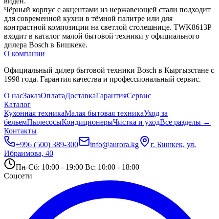
виден.
Чёрный корпус с акцентами из нержавеющей стали подходит 
для современной кухни в тёмной палитре или для 
контрастной композиции на светлой столешнице. TWK8613P 
входит в каталог малой бытовой техники у официального 
дилера Bosch в Бишкеке.
О компании
Официальный дилер бытовой техники Bosch в Кыргызстане с
1998 года. Гарантия качества и профессиональный сервис.
О нас
Заказ
Оплата
Доставка
Гарантия
Сервис
Каталог
Кухонная техника
Малая бытовая техника
Уход за
бельем
Пылесосы
Кондиционеры
Чистка и уход
Все разделы →
Контакты
+996 (500) 389-300
info@aurora.kg
г. Бишкек, ул.
Ибраимова, 40
Пн-Сб: 10:00 - 19:00 Вс: 10:00 - 18:00
Соцсети