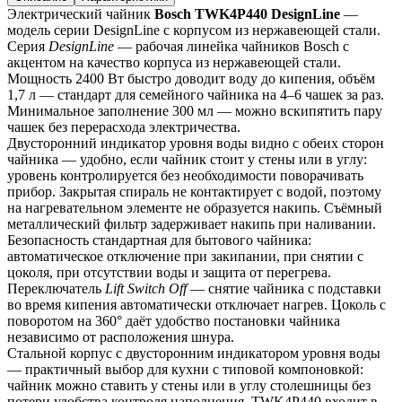
Электрический чайник 
Bosch TWK4P440 DesignLine
 — 
модель серии DesignLine с корпусом из нержавеющей стали.
Серия 
DesignLine
 — рабочая линейка чайников Bosch с 
акцентом на качество корпуса из нержавеющей стали. 
Мощность 2400 Вт быстро доводит воду до кипения, объём 
1,7 л — стандарт для семейного чайника на 4–6 чашек за раз. 
Минимальное заполнение 300 мл — можно вскипятить пару 
чашек без перерасхода электричества.
Двусторонний индикатор уровня воды видно с обеих сторон 
чайника — удобно, если чайник стоит у стены или в углу: 
уровень контролируется без необходимости поворачивать 
прибор. Закрытая спираль не контактирует с водой, поэтому 
на нагревательном элементе не образуется накипь. Съёмный 
металлический фильтр задерживает накипь при наливании.
Безопасность стандартная для бытового чайника: 
автоматическое отключение при закипании, при снятии с 
цоколя, при отсутствии воды и защита от перегрева. 
Переключатель 
Lift Switch Off
 — снятие чайника с подставки 
во время кипения автоматически отключает нагрев. Цоколь с 
поворотом на 360° даёт удобство постановки чайника 
независимо от расположения шнура.
Стальной корпус с двусторонним индикатором уровня воды 
— практичный выбор для кухни с типовой компоновкой: 
чайник можно ставить у стены или в углу столешницы без 
потери удобства контроля наполнения. TWK4P440 входит в 