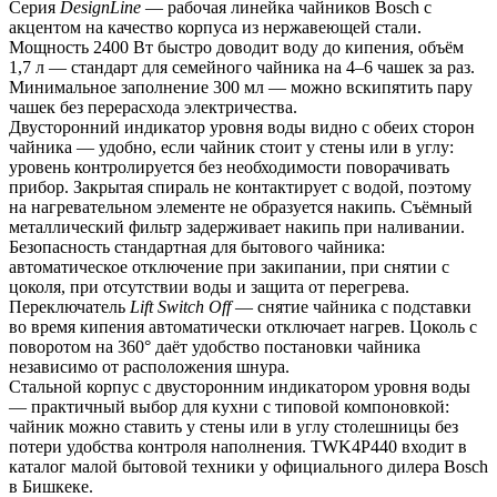
Серия 
DesignLine
 — рабочая линейка чайников Bosch с 
акцентом на качество корпуса из нержавеющей стали. 
Мощность 2400 Вт быстро доводит воду до кипения, объём 
1,7 л — стандарт для семейного чайника на 4–6 чашек за раз. 
Минимальное заполнение 300 мл — можно вскипятить пару 
чашек без перерасхода электричества.
Двусторонний индикатор уровня воды видно с обеих сторон 
чайника — удобно, если чайник стоит у стены или в углу: 
уровень контролируется без необходимости поворачивать 
прибор. Закрытая спираль не контактирует с водой, поэтому 
на нагревательном элементе не образуется накипь. Съёмный 
металлический фильтр задерживает накипь при наливании.
Безопасность стандартная для бытового чайника: 
автоматическое отключение при закипании, при снятии с 
цоколя, при отсутствии воды и защита от перегрева. 
Переключатель 
Lift Switch Off
 — снятие чайника с подставки 
во время кипения автоматически отключает нагрев. Цоколь с 
поворотом на 360° даёт удобство постановки чайника 
независимо от расположения шнура.
Стальной корпус с двусторонним индикатором уровня воды 
— практичный выбор для кухни с типовой компоновкой: 
чайник можно ставить у стены или в углу столешницы без 
потери удобства контроля наполнения. TWK4P440 входит в 
каталог малой бытовой техники у официального дилера Bosch 
в Бишкеке.