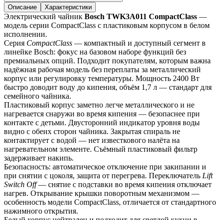
Описание
Характеристики
Электрический чайник 
Bosch TWK3A011 CompactClass
 — 
модель серии CompactClass с пластиковым корпусом в белом 
исполнении.
Серия 
CompactClass
 — компактный и доступный сегмент в 
линейке Bosch: фокус на базовом наборе функций без 
премиальных опций. Подходит покупателям, которым важна 
надёжная рабочая модель без переплаты за металлический 
корпус или регулировку температуры. Мощность 2400 Вт 
быстро доводит воду до кипения, объём 1,7 л — стандарт для 
семейного чайника.
Пластиковый корпус заметно легче металлического и не 
нагревается снаружи во время кипения — безопаснее при 
контакте с детьми. Двусторонний индикатор уровня воды 
видно с обеих сторон чайника. Закрытая спираль не 
контактирует с водой — нет известкового налёта на 
нагревательном элементе. Съёмный пластиковый фильтр 
задерживает накипь.
Безопасность: автоматическое отключение при закипании и 
при снятии с цоколя, защита от перегрева. Переключатель 
Lift 
Switch Off
 — снятие с подставки во время кипения отключает 
нагрев. Открывание крышки поворотным механизмом — 
особенность модели CompactClass, отличается от стандартного 
нажимного открытия.
Белый корпус нейтрален и подходит для светлой кухни в 