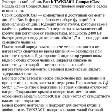
Электрический чайник 
Bosch TWK3A011 CompactClass
 — 
модель серии CompactClass с пластиковым корпусом в белом 
исполнении.
Серия 
CompactClass
 — компактный и доступный сегмент в 
линейке Bosch: фокус на базовом наборе функций без 
премиальных опций. Подходит покупателям, которым важна 
надёжная рабочая модель без переплаты за металлический 
корпус или регулировку температуры. Мощность 2400 Вт 
быстро доводит воду до кипения, объём 1,7 л — стандарт для 
семейного чайника.
Пластиковый корпус заметно легче металлического и не 
нагревается снаружи во время кипения — безопаснее при 
контакте с детьми. Двусторонний индикатор уровня воды 
видно с обеих сторон чайника. Закрытая спираль не 
контактирует с водой — нет известкового налёта на 
нагревательном элементе. Съёмный пластиковый фильтр 
задерживает накипь.
Безопасность: автоматическое отключение при закипании и 
при снятии с цоколя, защита от перегрева. Переключатель 
Lift 
Switch Off
 — снятие с подставки во время кипения отключает 
нагрев. Открывание крышки поворотным механизмом — 
особенность модели CompactClass, отличается от стандартного 
нажимного открытия.
Белый корпус нейтрален и подходит для светлой кухни в 
любом стиле. TWK3A011 входит в каталог малой бытовой 